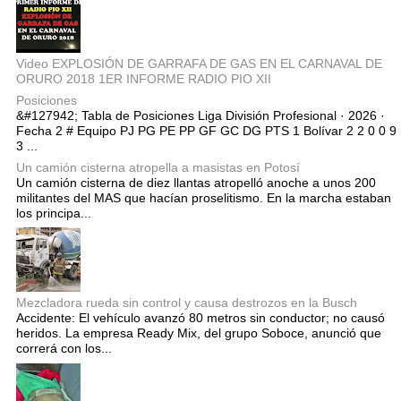
Video EXPLOSIÓN DE GARRAFA DE GAS EN EL CARNAVAL DE
ORURO 2018 1ER INFORME RADIO PIO XII
Posiciones
&#127942; Tabla de Posiciones Liga División Profesional · 2026 ·
Fecha 2 # Equipo PJ PG PE PP GF GC DG PTS 1 Bolívar 2 2 0 0 9
3 ...
Un camión cisterna atropella a masistas en Potosí
Un camión cisterna de diez llantas atropelló anoche a unos 200
militantes del MAS que hacían proselitismo. En la marcha estaban
los principa...
Mezcladora rueda sin control y causa destrozos en la Busch
Accidente: El vehículo avanzó 80 metros sin conductor; no causó
heridos. La empresa Ready Mix, del grupo Soboce, anunció que
correrá con los...