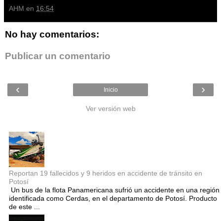
AHM
en
16:54
No hay comentarios:
Publicar un comentario
‹
›
Inicio
Ver versión web
Entradas populares
Reportan 19 fallecidos y 9 heridos en accidente de tránsito en
Potosí
Un bus de la flota Panamericana sufrió un accidente en una región
identificada como Cerdas, en el departamento de Potosí. Producto
de este ...