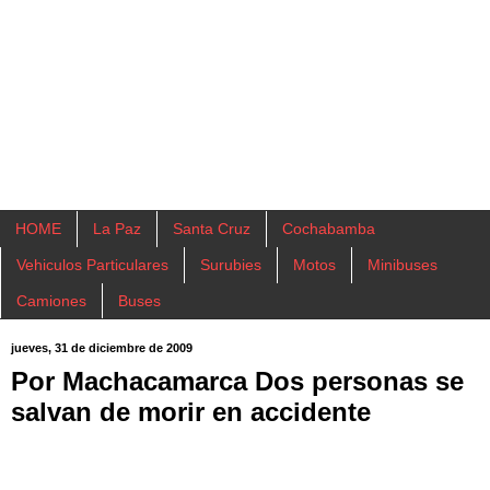
HOME
La Paz
Santa Cruz
Cochabamba
Vehiculos Particulares
Surubies
Motos
Minibuses
Camiones
Buses
jueves, 31 de diciembre de 2009
Por Machacamarca Dos personas se
salvan de morir en accidente