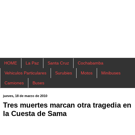
HOME
La Paz
Santa Cruz
Cochabamba
Vehiculos Particulares
Surubies
Motos
Minibuses
Camiones
Buses
jueves, 18 de marzo de 2010
Tres muertes marcan otra tragedia en
la Cuesta de Sama