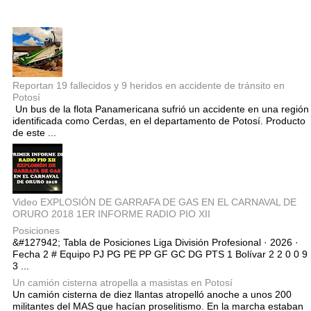
Entradas populares
Reportan 19 fallecidos y 9 heridos en accidente de tránsito en
Potosí
Un bus de la flota Panamericana sufrió un accidente en una región
identificada como Cerdas, en el departamento de Potosí. Producto
de este ...
Video EXPLOSIÓN DE GARRAFA DE GAS EN EL CARNAVAL DE
ORURO 2018 1ER INFORME RADIO PIO XII
Posiciones
&#127942; Tabla de Posiciones Liga División Profesional · 2026 ·
Fecha 2 # Equipo PJ PG PE PP GF GC DG PTS 1 Bolívar 2 2 0 0 9
3 ...
Un camión cisterna atropella a masistas en Potosí
Un camión cisterna de diez llantas atropelló anoche a unos 200
militantes del MAS que hacían proselitismo. En la marcha estaban