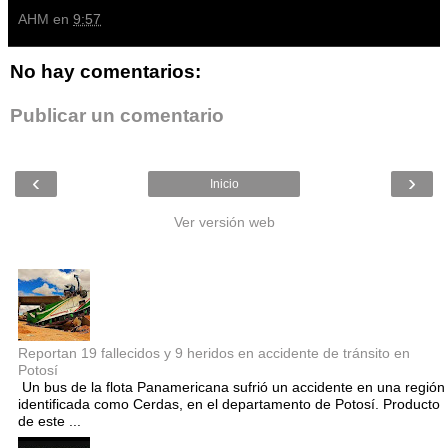
AHM
en
9:57
No hay comentarios:
Publicar un comentario
‹
›
Inicio
Ver versión web
Entradas populares
Reportan 19 fallecidos y 9 heridos en accidente de tránsito en
Potosí
Un bus de la flota Panamericana sufrió un accidente en una región
identificada como Cerdas, en el departamento de Potosí. Producto
de este ...