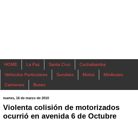
HOME
La Paz
Santa Cruz
Cochabamba
Vehiculos Particulares
Surubies
Motos
Minibuses
Camiones
Buses
martes, 16 de marzo de 2010
Violenta colisión de motorizados
ocurrió en avenida 6 de Octubre