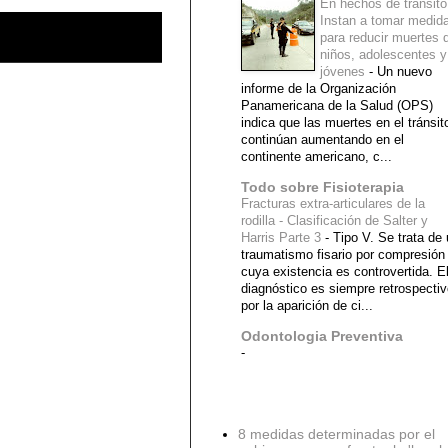
En hechos de tránsito
Instan a tomar medid
para reducir muertes 
niños, adolescentes y
jóvenes
-
Un nuevo
informe de la Organización
Panamericana de la Salud (OPS)
indica que las muertes en el tránsit
continúan aumentando en el
continente americano, c...
Todo sobre Fisioterapia
Fracturas extra-articulares de la
rodilla - Clasificación de Salter y
Harris Parte 3
-
Tipo V. Se trata de
traumatismo fisario por compresión
cuya existencia es controvertida. E
diagnóstico es siempre retrospecti
por la aparición de ci...
Odontologia Preventiva
-
Diagnostico Medico
8 medidas determinadas por el