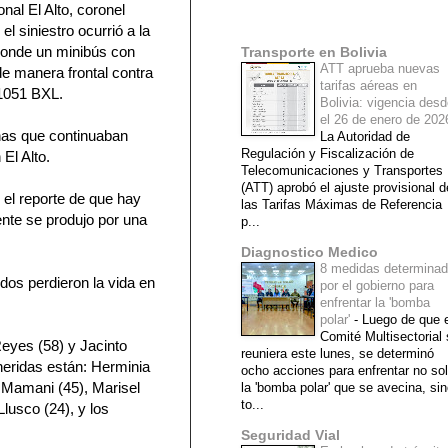
onal El Alto, coronel
Mi lista de blogs
l siniestro ocurrió a la
 donde un minibús con
Transporte en Bolivia
ATT aprueba nuevas
e manera frontal contra
tarifas aéreas en
 1051 BXL.
Bolivia: vigencia des
el 26 de enero de 20
onas que continuaban
La Autoridad de
Regulación y Fiscalización de
El Alto.
Telecomunicaciones y Transportes
(ATT) aprobó el ajuste provisional d
 el reporte de que hay
las Tarifas Máximas de Referencia
ente se produjo por una
p...
Diagnostico Medico
8 medidas determina
 dos perdieron la vida en
por el gobierno para
enfrentar la 'bomba
polar'
-
Luego de que e
Comité Multisectorial
Reyes (58) y Jacinto
reuniera este lunes, se determinó
heridas están: Herminia
ocho acciones para enfrentar no so
o Mamani (45), Marisel
la 'bomba polar' que se avecina, si
to...
usco (24), y los
Seguridad Vial