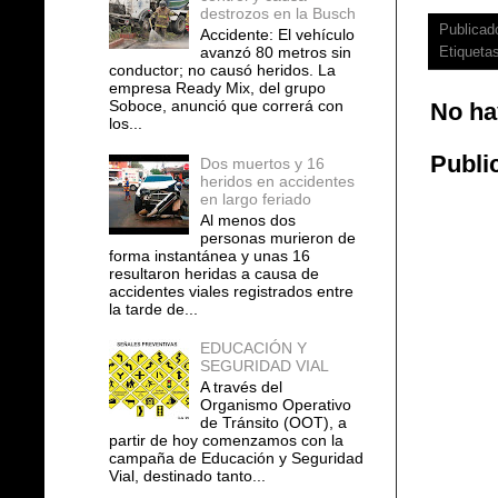
destrozos en la Busch
Publicad
Accidente: El vehículo
avanzó 80 metros sin
Etiqueta
conductor; no causó heridos. La
empresa Ready Mix, del grupo
Soboce, anunció que correrá con
No ha
los...
Publi
Dos muertos y 16
heridos en accidentes
en largo feriado
Al menos dos
personas murieron de
forma instantánea y unas 16
resultaron heridas a causa de
accidentes viales registrados entre
la tarde de...
EDUCACIÓN Y
SEGURIDAD VIAL
A través del
Organismo Operativo
de Tránsito (OOT), a
partir de hoy comenzamos con la
campaña de Educación y Seguridad
Vial, destinado tanto...