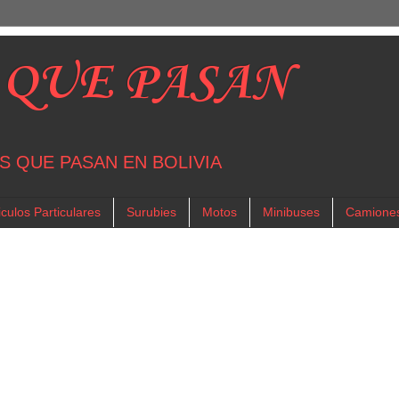
 QUE PASAN
S QUE PASAN EN BOLIVIA
culos Particulares
Surubies
Motos
Minibuses
Camione