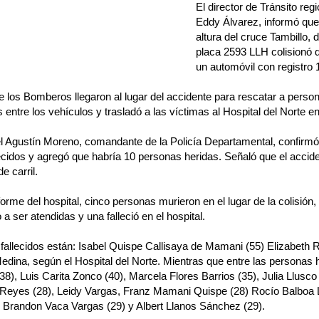
El director de Tránsito regi
Eddy Álvarez, informó que e
altura del cruce Tambillo,
placa 2593 LLH colisionó d
un automóvil con registro
e los Bomberos llegaron al lugar del accidente para rescatar a pers
 entre los vehículos y trasladó a las víctimas al Hospital del Norte en 
l Agustín Moreno, comandante de la Policía Departamental, confirmó
ecidos y agregó que habría 10 personas heridas. Señaló que el accid
e carril.
orme del hospital, cinco personas murieron en el lugar de la colisión,
 a ser atendidas y una falleció en el hospital.
 fallecidos están: Isabel Quispe Callisaya de Mamani (55) Elizabeth 
dina, según el Hospital del Norte. Mientras que entre las personas 
38), Luis Carita Zonco (40), Marcela Flores Barrios (35), Julia Llusc
Reyes (28), Leidy Vargas, Franz Mamani Quispe (28) Rocío Balboa Ll
 Brandon Vaca Vargas (29) y Albert Llanos Sánchez (29).