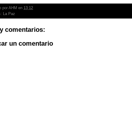
o por
AHM
en
13:12
s:
La Paz
y comentarios:
car un comentario