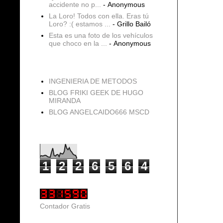
accidente no p...
- Anonymous
La Loro! Todos con ella. Eras tú
Loro? :( estamos ...
- Grillo Bailó
Esta es una foto de los vehículos
que choco en la ...
- Anonymous
blogs
INGENIERIA DE METODOS
BLOG FRIKI GEEK DE HUGO
MIRANDA
BLOG ANGELCAIDO666 MSCD
Vistas de página en total
1
2
2
6
5
6
4
Contador Gratis