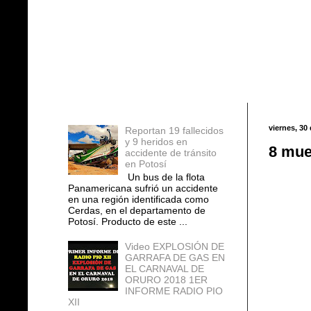
Entradas populares
viernes, 30
Reportan 19 fallecidos
y 9 heridos en
8 mue
accidente de tránsito
en Potosí
Un bus de la flota
Panamericana sufrió un accidente
en una región identificada como
Cerdas, en el departamento de
Potosí. Producto de este ...
Video EXPLOSIÓN DE
GARRAFA DE GAS EN
EL CARNAVAL DE
ORURO 2018 1ER
INFORME RADIO PIO
XII