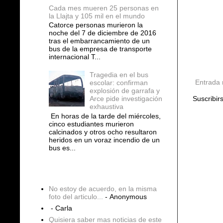
Cada mes mueren 25 personas en
la Llajta y 105 mil en el mundo
Catorce personas murieron la
noche del 7 de diciembre de 2016
tras el embarrancamiento de un
bus de la empresa de transporte
internacional T...
Tragedia en el bus
Entrada 
escolar: confirman
explosión de garrafa y
Arce pide investigación
Suscribir
exhaustiva
En horas de la tarde del miércoles,
cinco estudiantes murieron
calcinados y otros ocho resultaron
heridos en un voraz incendio de un
bus es...
COMENTARIOS
No estoy de acuerdo, en la misma
foto del articulo...
- Anonymous
- Carla
Quisiera saber mas noticias de este