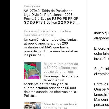
Posiciones
&#127942; Tabla de Posiciones
Liga División Profesional · 2026 ·
Fecha 2 # Equipo PJ PG PE PP GF
GC DG PTS 1 Bolívar 2 2 0 0 9 3 ...
Un camión cisterna atropella a
Indicó qu
masistas en Potosí
atrapadas
Un camión cisterna de diez llantas
atropelló anoche a unos 200
militantes del MAS que hacían
El corone
proselitismo. En la marcha estaban
ocho fall
los principa...
invasión d
Mujer muere adherida
a 60.000 dólares tras
Según inf
vuelco de una flota
el camino
Una mujer de 25 años
falleció en un
accidente de tránsito y en su
Entre los
cuerpo estaban adheridos 60.000
Quispe Me
dólares cuando los efectivos de la
Limachi (
Policía...
Manceni 
Mezcladora rueda sin
peruanos
control y causa