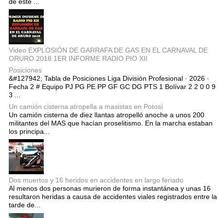
de este ...
Video EXPLOSIÓN DE GARRAFA DE GAS EN EL CARNAVAL DE
ORURO 2018 1ER INFORME RADIO PIO XII
Posiciones
&#127942; Tabla de Posiciones Liga División Profesional · 2026 ·
Fecha 2 # Equipo PJ PG PE PP GF GC DG PTS 1 Bolívar 2 2 0 0 9
3 ...
Un camión cisterna atropella a masistas en Potosí
Un camión cisterna de diez llantas atropelló anoche a unos 200
militantes del MAS que hacían proselitismo. En la marcha estaban
los principa...
Dos muertos y 16 heridos en accidentes en largo feriado
Al menos dos personas murieron de forma instantánea y unas 16
resultaron heridas a causa de accidentes viales registrados entre la
tarde de...