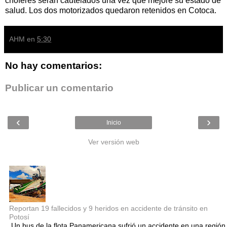
choferes serán cautelados una vez que mejore su estado de
salud. Los dos motorizados quedaron retenidos en Cotoca.
AHM
en
5:30
No hay comentarios:
Publicar un comentario
‹
›
Inicio
Ver versión web
Entradas populares
Reportan 19 fallecidos y 9 heridos en accidente de tránsito en
Potosí
Un bus de la flota Panamericana sufrió un accidente en una región