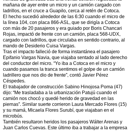
mañana de ayer entre un micro y un camión cargado con
ladrillos, en el cruce a Guapilo, cerca al retén de Cotoca.
El hecho sucedió alrededor de las 6:30 cuando el micro de
la línea 104, con placa 866-ASL, que se dirigía a Cotoca
con más de 20 pasajeros y era guiado por Boris Chancari
Rojas, impactó de frente con un camión, placa 568-UDX,
cargado con ladrillos, que circulaba en sentido contrario, al
mando de Desiderio Cuisa Vargas.
Tras el impacto falleció de forma instantánea el pasajero
Epifanio Vargas Navia, que viajaba sentado al lado derecho
del conductor del micro. “Yo iba a Cotoca en el micro y
cuando pasamos la tranca sentimos el golpe de un camión
ladrillero que nos dio de frente”, contó Javier Pérez
Céspedes.
El trabajador de construcción Sabino Hinojosa Poma (47)
dijo: “Me trasladaba a la urbanización Patujú cuando el
camión nos chocó y quedé herido de gravedad en las
piernas”. Similar suerte corrieron Laura Mercado Flores (15)
y su mamá, Micaela Flores Surubí, que viajaban en el
microbús.
También resultaron heridos los pasajeros Wálter Arenas y
Juan Carlos Cuevas. Este último iba a trabajar a la empresa