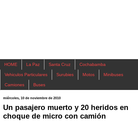
HOME
La Paz
Santa Cruz
Cochabamba
Vehiculos Particulares
Surubies
Motos
Minibuses
Camiones
Buses
miércoles, 10 de noviembre de 2010
Un pasajero muerto y 20 heridos en
choque de micro con camión