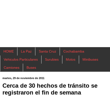
HOME
La Paz
Santa Cruz
Cochabamba
Vehiculos Particulares
Surubies
Motos
Minibuses
Camiones
Buses
martes, 29 de noviembre de 2011
Cerca de 30 hechos de tránsito se
registraron el fin de semana