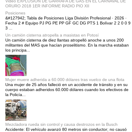
Video EXPLOSIÓN DE GARRAFA DE GAS EN EL CARNAVAL DE
ORURO 2018 1ER INFORME RADIO PIO XII
Posiciones
&#127942; Tabla de Posiciones Liga División Profesional · 2026 ·
Fecha 2 # Equipo PJ PG PE PP GF GC DG PTS 1 Bolívar 2 2 0 0 9
3 ...
Un camión cisterna atropella a masistas en Potosí
Un camión cisterna de diez llantas atropelló anoche a unos 200
militantes del MAS que hacían proselitismo. En la marcha estaban
los principa...
Mujer muere adherida a 60.000 dólares tras vuelco de una flota
Una mujer de 25 años falleció en un accidente de tránsito y en su
cuerpo estaban adheridos 60.000 dólares cuando los efectivos de
la Policía...
Mezcladora rueda sin control y causa destrozos en la Busch
Accidente: El vehículo avanzó 80 metros sin conductor; no causó