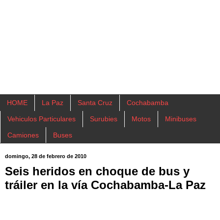
HOME
La Paz
Santa Cruz
Cochabamba
Vehiculos Particulares
Surubies
Motos
Minibuses
Camiones
Buses
domingo, 28 de febrero de 2010
Seis heridos en choque de bus y
tráiler en la vía Cochabamba-La Paz