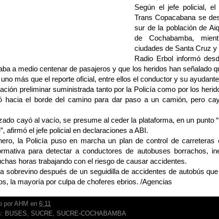
Según el jefe policial, 
Trans Copacabana se des
sur de la población de Ai
de Cochabamba, mientr
ciudades de Santa Cruz y
Radio Erbol informó desd
taba a medio centenar de pasajeros y que los heridos han señalado 
 uno más que el reporte oficial, entre ellos el conductor y su ayudante
ación preliminar suministrada tanto por la Policía como por los heri
ió hacia el borde del camino para dar paso a un camión, pero cay
zado cayó al vacío, se presume al ceder la plataforma, en un punto
”, afirmó el jefe policial en declaraciones a ABI.
ero, la Policía puso en marcha un plan de control de carreteras
rmativa para detectar a conductores de autobuses borrachos, in
chas horas trabajando con el riesgo de causar accidentes.
a sobrevino después de un seguidilla de accidentes de autobús qu
s, la mayoría por culpa de choferes ebrios. /Agencias
o por
AHM
en
6:11
s:
BUSES
,
SUCRE
,
SUCRE-COCHABAMBA