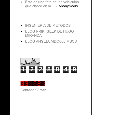
Esta es una foto de los vehículos
que choco en la ...
- Anonymous
blogs
INGENIERIA DE METODOS
BLOG FRIKI GEEK DE HUGO
MIRANDA
BLOG ANGELCAIDO666 MSCD
Vistas de página en total
1
2
2
8
8
4
9
Contador Gratis