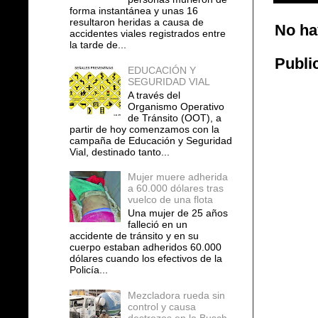
forma instantánea y unas 16
resultaron heridas a causa de
No ha
accidentes viales registrados entre
la tarde de...
Publi
EDUCACIÓN Y
SEGURIDAD VIAL
A través del
Organismo Operativo
de Tránsito (OOT), a
partir de hoy comenzamos con la
campaña de Educación y Seguridad
Vial, destinado tanto...
Mujer muere adherida
a 60.000 dólares tras
vuelco de una flota
Una mujer de 25 años
falleció en un
accidente de tránsito y en su
cuerpo estaban adheridos 60.000
dólares cuando los efectivos de la
Policía...
Mezcladora rueda sin
control y causa
destrozos en la Busch