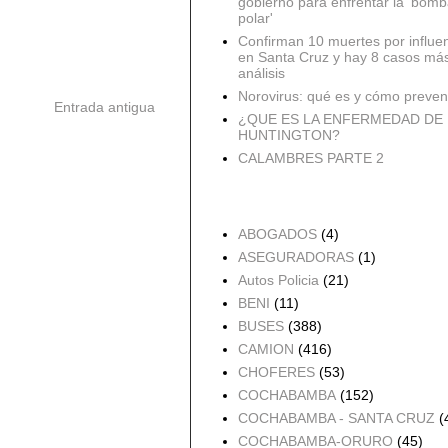
gobierno para enfrentar la 'bomb
polar'
Confirman 10 muertes por influe
en Santa Cruz y hay 8 casos má
análisis
Norovirus: qué es y cómo preveni
Entrada antigua
¿QUE ES LA ENFERMEDAD DE
HUNTINGTON?
CALAMBRES PARTE 2
Accidentes por Orden
ABOGADOS
(4)
ASEGURADORAS
(1)
Autos Policia
(21)
BENI
(11)
BUSES
(388)
CAMION
(416)
CHOFERES
(53)
COCHABAMBA
(152)
COCHABAMBA - SANTA CRUZ
(
COCHABAMBA-ORURO
(45)