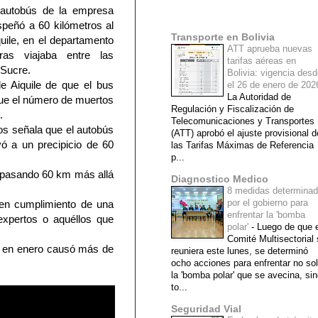
el autobús de la empresa
Mi lista de blogs
peñó a 60 kilómetros al
Transporte en Bolivia
quile, en el departamento
ATT aprueba nuevas
as viajaba entre las
tarifas aéreas en
 Sucre.
Bolivia: vigencia des
e Aiquile de que el bus
el 26 de enero de 20
La Autoridad de
que el número de muertos
Regulación y Fiscalización de
.
Telecomunicaciones y Transportes
dos señala que el autobús
(ATT) aprobó el ajuste provisional d
ó a un precipicio de 60
las Tarifas Máximas de Referencia
p...
 “pasando 60 km más allá
Diagnostico Medico
8 medidas determina
por el gobierno para
 en cumplimiento de una
enfrentar la 'bomba
expertos o aquéllos que
polar'
-
Luego de que e
Comité Multisectorial
e en enero causó más de
reuniera este lunes, se determinó
ocho acciones para enfrentar no so
la 'bomba polar' que se avecina, si
to...
Seguridad Vial