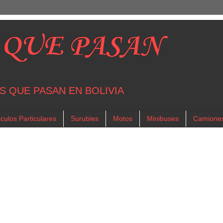
 QUE PASAN
S QUE PASAN EN BOLIVIA
culos Particulares
Surubies
Motos
Minibuses
Camione