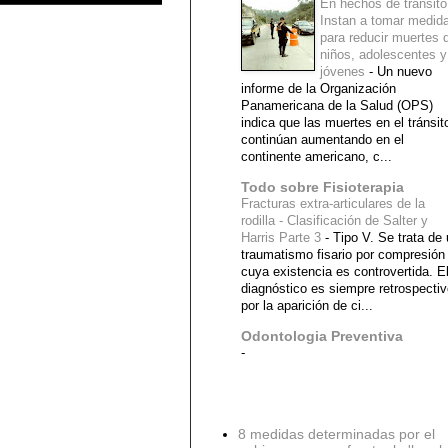
En hechos de tránsito
Instan a tomar medid
para reducir muertes 
niños, adolescentes y
jóvenes
-
Un nuevo
informe de la Organización
Panamericana de la Salud (OPS)
indica que las muertes en el tránsit
continúan aumentando en el
continente americano, c...
Todo sobre Fisioterapia
Fracturas extra-articulares de la
rodilla - Clasificación de Salter y
Harris Parte 3
-
Tipo V. Se trata de
traumatismo fisario por compresión
cuya existencia es controvertida. E
diagnóstico es siempre retrospecti
por la aparición de ci...
Odontologia Preventiva
-
Diagnostico Medico
8 medidas determinadas por el