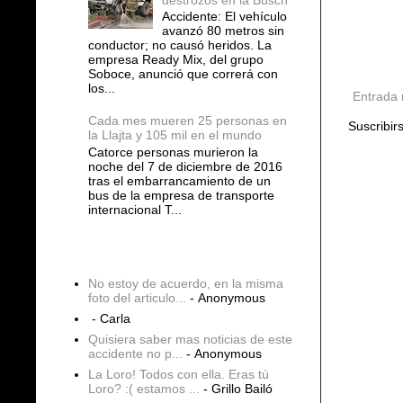
Accidente: El vehículo
avanzó 80 metros sin
conductor; no causó heridos. La
empresa Ready Mix, del grupo
Soboce, anunció que correrá con
los...
Entrada 
Cada mes mueren 25 personas en
Suscribir
la Llajta y 105 mil en el mundo
Catorce personas murieron la
noche del 7 de diciembre de 2016
tras el embarrancamiento de un
bus de la empresa de transporte
internacional T...
COMENTARIOS
No estoy de acuerdo, en la misma
foto del articulo...
- Anonymous
- Carla
Quisiera saber mas noticias de este
accidente no p...
- Anonymous
La Loro! Todos con ella. Eras tú
Loro? :( estamos ...
- Grillo Bailó