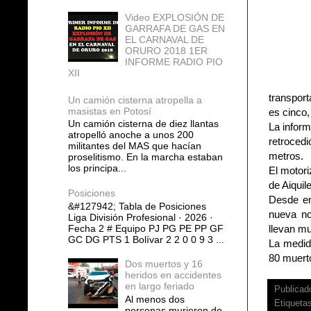
Video EXPLOSIÓN DE
GARRAFA DE GAS EN
EL CARNAVAL DE
ORURO 2018 1ER
INFORME RADIO PIO
XII
transpor
Un camión cisterna atropella a
masistas en Potosí
es cinco,
Un camión cisterna de diez llantas
La inform
atropelló anoche a unos 200
retroced
militantes del MAS que hacían
metros.
proselitismo. En la marcha estaban
los principa...
El motori
de Aiquile
Posiciones
Desde en
&#127942; Tabla de Posiciones
nueva no
Liga División Profesional · 2026 ·
Fecha 2 # Equipo PJ PG PE PP GF
llevan mu
GC DG PTS 1 Bolívar 2 2 0 0 9 3 ...
La medid
80 muerto
Dos muertos y 16
heridos en accidentes
en largo feriado
Publicad
Al menos dos
Etiqueta
personas murieron de