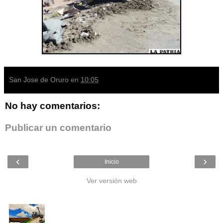
San Jose de Oruro
en
10:05
No hay comentarios:
Publicar un comentario
‹
›
Inicio
Ver versión web
Entradas populares