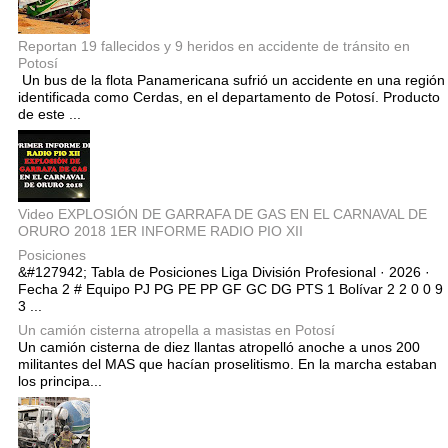
Reportan 19 fallecidos y 9 heridos en accidente de tránsito en
Potosí
Un bus de la flota Panamericana sufrió un accidente en una región
identificada como Cerdas, en el departamento de Potosí. Producto
de este ...
Video EXPLOSIÓN DE GARRAFA DE GAS EN EL CARNAVAL DE
ORURO 2018 1ER INFORME RADIO PIO XII
Posiciones
&#127942; Tabla de Posiciones Liga División Profesional · 2026 ·
Fecha 2 # Equipo PJ PG PE PP GF GC DG PTS 1 Bolívar 2 2 0 0 9
3 ...
Un camión cisterna atropella a masistas en Potosí
Un camión cisterna de diez llantas atropelló anoche a unos 200
militantes del MAS que hacían proselitismo. En la marcha estaban
los principa...