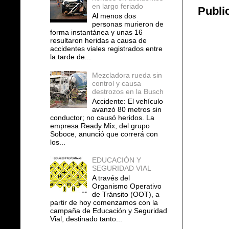
en largo feriado
Publi
Al menos dos
personas murieron de
forma instantánea y unas 16
resultaron heridas a causa de
accidentes viales registrados entre
la tarde de...
Mezcladora rueda sin
control y causa
destrozos en la Busch
Accidente: El vehículo
avanzó 80 metros sin
conductor; no causó heridos. La
empresa Ready Mix, del grupo
Soboce, anunció que correrá con
los...
EDUCACIÓN Y
SEGURIDAD VIAL
A través del
Organismo Operativo
de Tránsito (OOT), a
partir de hoy comenzamos con la
campaña de Educación y Seguridad
Vial, destinado tanto...