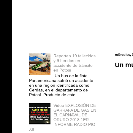
Entradas populares
miércoles, 
Reportan 19 fallecidos
y 9 heridos en
Un mu
accidente de tránsito
en Potosí
Un bus de la flota
Panamericana sufrió un accidente
en una región identificada como
Cerdas, en el departamento de
Potosí. Producto de este ...
Video EXPLOSIÓN DE
GARRAFA DE GAS EN
EL CARNAVAL DE
ORURO 2018 1ER
INFORME RADIO PIO
XII