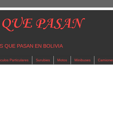
 QUE PASAN
S QUE PASAN EN BOLIVIA
culos Particulares
Surubies
Motos
Minibuses
Camione