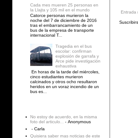
Cada mes mueren 25 personas en
la Llajta y 105 mil en el mundo
Entrada 
Catorce personas murieron la
noche del 7 de diciembre de 2016
Suscribir
tras el embarrancamiento de un
bus de la empresa de transporte
internacional T...
Tragedia en el bus
escolar: confirman
explosión de garrafa y
Arce pide investigación
exhaustiva
En horas de la tarde del miércoles,
cinco estudiantes murieron
calcinados y otros ocho resultaron
heridos en un voraz incendio de un
bus es...
COMENTARIOS
No estoy de acuerdo, en la misma
foto del articulo...
- Anonymous
- Carla
Quisiera saber mas noticias de este