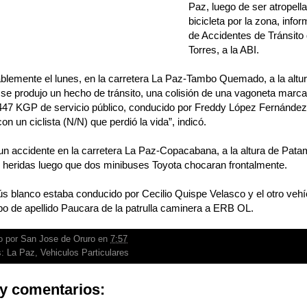
Paz, luego de ser atropel
bicicleta por la zona, infor
de Accidentes de Tránsito 
Torres, a la ABI.
lemente el lunes, en la carretera La Paz-Tambo Quemado, a la altura
 se produjo un hecho de tránsito, una colisión de una vagoneta marca
2447 KGP de servicio público, conducido por Freddy López Fernández
on un ciclista (N/N) que perdió la vida”, indicó.
un accidente en la carretera La Paz-Copacabana, a la altura de Pata
 heridas luego que dos minibuses Toyota chocaran frontalmente.
ús blanco estaba conducido por Cecilio Quispe Velasco y el otro vehíc
abo de apellido Paucara de la patrulla caminera a ERB OL.
o por
San Jose de Oruro
en
7:57
s:
La Paz
,
Vehiculos Particulares
y comentarios: