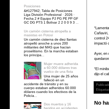
Posiciones
&#127942; Tabla de Posiciones
Liga División Profesional · 2026 ·
Fecha 2 # Equipo PJ PG PE PP GF
GC DG PTS 1 Bolívar 2 2 0 0 9 3 ...
“Lamentab
Un camión cisterna atropella a
Cañaviri,
masistas en Potosí
control 
Un camión cisterna de diez llantas
impactó c
atropelló anoche a unos 200
militantes del MAS que hacían
proselitismo. En la marcha estaban
Ayer, en 
los principa...
quedaron
Mujer muere adherida
a 60.000 dólares tras
“El minib
vuelco de una flota
dijo el c
Una mujer de 25 años
falleció en un
accidente de tránsito y en su
Publicad
cuerpo estaban adheridos 60.000
Etiqueta
dólares cuando los efectivos de la
Policía...
No ha
Dos muertos y 16
heridos en accidentes