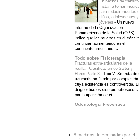
En hechos de tránsito
Instan a tomar medid
para reducir muertes 
niños, adolescentes y
jóvenes
-
Un nuevo
informe de la Organización
Panamericana de la Salud (OPS)
indica que las muertes en el tránsit
continúan aumentando en el
continente americano, c...
Todo sobre Fisioterapia
Fracturas extra-articulares de la
rodilla - Clasificación de Salter y
Harris Parte 3
-
Tipo V. Se trata de
traumatismo fisario por compresión
cuya existencia es controvertida. E
diagnóstico es siempre retrospecti
por la aparición de ci...
Odontologia Preventiva
-
Diagnostico Medico
8 medidas determinadas por el