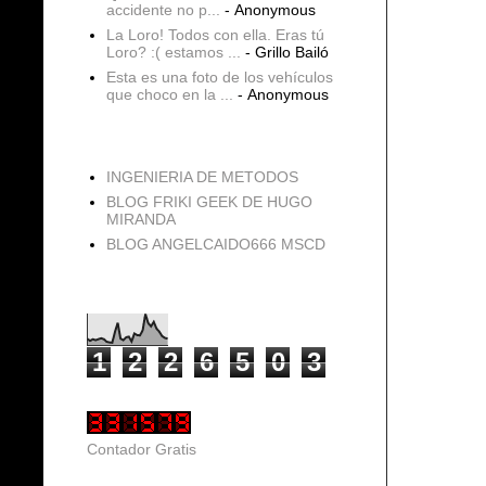
accidente no p...
- Anonymous
La Loro! Todos con ella. Eras tú
Loro? :( estamos ...
- Grillo Bailó
Esta es una foto de los vehículos
que choco en la ...
- Anonymous
blogs
INGENIERIA DE METODOS
BLOG FRIKI GEEK DE HUGO
MIRANDA
BLOG ANGELCAIDO666 MSCD
Vistas de página en total
1
2
2
6
5
0
3
Contador Gratis