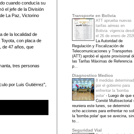
lado cuando conducía su
Mi lista de blogs
mó el jefe de la División
de La Paz, Victorino
Transporte en Bolivia
ATT aprueba nuevas
tarifas aéreas en
Bolivia: vigencia des
 de la localidad de
el 26 de enero de 20
 Toyota, con placa de
La Autoridad de
Regulación y Fiscalización de
, de 47 años, que
Telecomunicaciones y Transportes
(ATT) aprobó el ajuste provisional d
las Tarifas Máximas de Referencia
manta, tres personas
p...
Diagnostico Medico
8 medidas determina
ulo por Luis Gutiérrez”,
por el gobierno para
enfrentar la 'bomba
polar'
-
Luego de que e
Comité Multisectorial
reuniera este lunes, se determinó
ocho acciones para enfrentar no so
la 'bomba polar' que se avecina, si
to...
Seguridad Vial