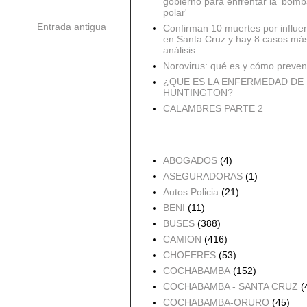
gobierno para enfrentar la 'bomb
polar'
Entrada antigua
Confirman 10 muertes por influe
en Santa Cruz y hay 8 casos má
análisis
Norovirus: qué es y cómo preveni
¿QUE ES LA ENFERMEDAD DE
HUNTINGTON?
CALAMBRES PARTE 2
Accidentes por Orden
ABOGADOS
(4)
ASEGURADORAS
(1)
Autos Policia
(21)
BENI
(11)
BUSES
(388)
CAMION
(416)
CHOFERES
(53)
COCHABAMBA
(152)
COCHABAMBA - SANTA CRUZ
(
COCHABAMBA-ORURO
(45)