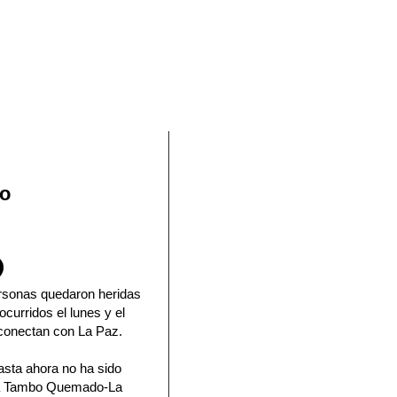
En Facebook
to
ersonas quedaron heridas
ocurridos el lunes y el
conectan con La Paz.
asta ahora no ha sido
vía Tambo Quemado-La