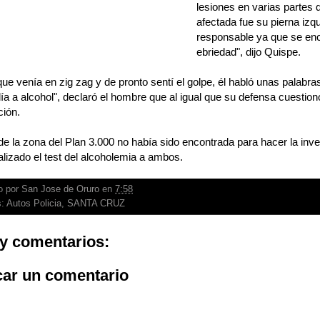
lesiones en varias partes
afectada fue su pierna izqui
responsable ya que se en
ebriedad", dijo Quispe.
 que venía en zig zag y de pronto sentí el golpe, él habló unas palabr
olía a alcohol", declaró el hombre que al igual que su defensa cuestio
ción.
 de la zona del Plan 3.000 no había sido encontrada para hacer la in
alizado el test del alcoholemia a ambos.
o por
San Jose de Oruro
en
7:58
s:
Autos Policia
,
SANTA CRUZ
y comentarios:
car un comentario