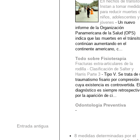
En hechos de tránsito
Instan a tomar medid
para reducir muertes 
niños, adolescentes y
jóvenes
-
Un nuevo
informe de la Organización
Panamericana de la Salud (OPS)
indica que las muertes en el tránsit
continúan aumentando en el
continente americano, c...
Todo sobre Fisioterapia
Fracturas extra-articulares de la
rodilla - Clasificación de Salter y
Harris Parte 3
-
Tipo V. Se trata de
traumatismo fisario por compresión
cuya existencia es controvertida. E
diagnóstico es siempre retrospecti
por la aparición de ci...
Odontologia Preventiva
-
Entrada antigua
Diagnostico Medico
8 medidas determinadas por el