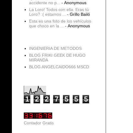
accidente no p...
- Anonymous
La Loro! Todos con ella. Eras tú
Loro? :( estamos ...
- Grillo Bailó
Esta es una foto de los vehículos
que choco en la ...
- Anonymous
blogs
INGENIERIA DE METODOS
BLOG FRIKI GEEK DE HUGO
MIRANDA
BLOG ANGELCAIDO666 MSCD
Vistas de página en total
1
2
2
7
5
5
5
Contador Gratis