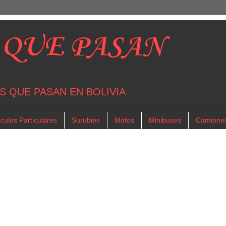
 QUE PASAN
S QUE PASAN EN BOLIVIA
culos Particulares
Surubies
Motos
Minibuses
Camione