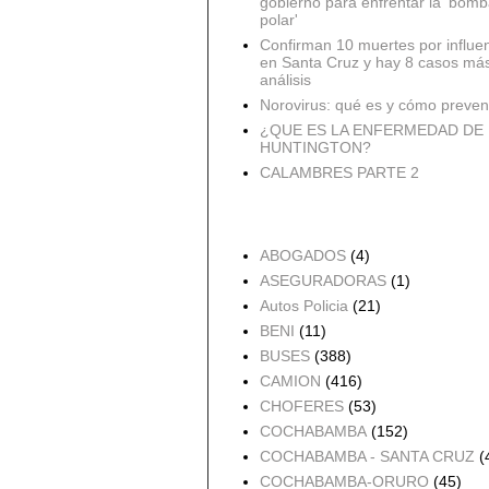
gobierno para enfrentar la 'bomb
polar'
Confirman 10 muertes por influe
en Santa Cruz y hay 8 casos má
análisis
Norovirus: qué es y cómo preveni
¿QUE ES LA ENFERMEDAD DE
HUNTINGTON?
CALAMBRES PARTE 2
Accidentes por Orden
ABOGADOS
(4)
ASEGURADORAS
(1)
Autos Policia
(21)
BENI
(11)
BUSES
(388)
CAMION
(416)
CHOFERES
(53)
COCHABAMBA
(152)
COCHABAMBA - SANTA CRUZ
(
COCHABAMBA-ORURO
(45)