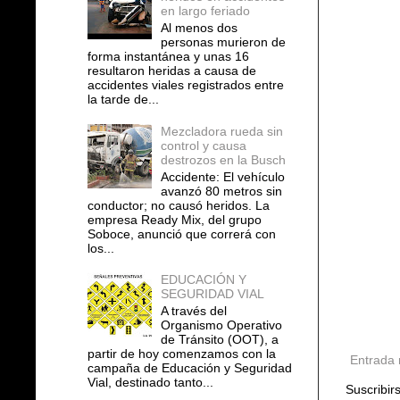
en largo feriado
Al menos dos
personas murieron de
forma instantánea y unas 16
resultaron heridas a causa de
accidentes viales registrados entre
la tarde de...
Mezcladora rueda sin
control y causa
destrozos en la Busch
Accidente: El vehículo
avanzó 80 metros sin
conductor; no causó heridos. La
empresa Ready Mix, del grupo
Soboce, anunció que correrá con
los...
EDUCACIÓN Y
SEGURIDAD VIAL
A través del
Organismo Operativo
de Tránsito (OOT), a
partir de hoy comenzamos con la
Entrada 
campaña de Educación y Seguridad
Vial, destinado tanto...
Suscribir