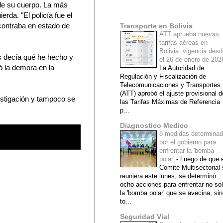
 de su cuerpo. La más
Mi lista de blogs
erda. "El policía fue el
contraba en estado de
Transporte en Bolivia
ATT aprueba nuevas
tarifas aéreas en
Bolivia: vigencia des
as decía qué he hecho y
el 26 de enero de 20
nó la demora en la
La Autoridad de
Regulación y Fiscalización de
Telecomunicaciones y Transportes
(ATT) aprobó el ajuste provisional d
vestigación y tampoco se
las Tarifas Máximas de Referencia
p...
Diagnostico Medico
8 medidas determina
por el gobierno para
enfrentar la 'bomba
polar'
-
Luego de que e
Comité Multisectorial
reuniera este lunes, se determinó
ocho acciones para enfrentar no so
la 'bomba polar' que se avecina, si
to...
Seguridad Vial