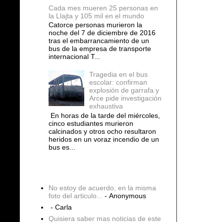
Cada mes mueren 25 personas en
la Llajta y 105 mil en el mundo
Catorce personas murieron la
noche del 7 de diciembre de 2016
tras el embarrancamiento de un
bus de la empresa de transporte
internacional T...
Tragedia en el bus
escolar: confirman
explosión de garrafa y
Arce pide investigación
exhaustiva
En horas de la tarde del miércoles,
cinco estudiantes murieron
calcinados y otros ocho resultaron
heridos en un voraz incendio de un
bus es...
COMENTARIOS
No estoy de acuerdo, en la misma
foto del articulo...
- Anonymous
- Carla
Quisiera saber mas noticias de este