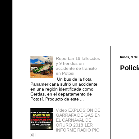
Entradas populares
lunes, 9 de
Reportan 19 fallecidos
y 9 heridos en
Policí
accidente de tránsito
en Potosí
Un bus de la flota
Panamericana sufrió un accidente
en una región identificada como
Cerdas, en el departamento de
Potosí. Producto de este ...
Video EXPLOSIÓN DE
GARRAFA DE GAS EN
EL CARNAVAL DE
ORURO 2018 1ER
INFORME RADIO PIO
XII