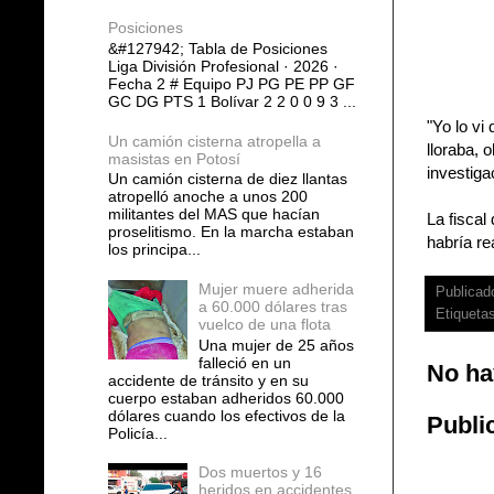
Posiciones
&#127942; Tabla de Posiciones
Liga División Profesional · 2026 ·
Fecha 2 # Equipo PJ PG PE PP GF
GC DG PTS 1 Bolívar 2 2 0 0 9 3 ...
"Yo lo vi
Un camión cisterna atropella a
lloraba, 
masistas en Potosí
investiga
Un camión cisterna de diez llantas
atropelló anoche a unos 200
militantes del MAS que hacían
La fiscal
proselitismo. En la marcha estaban
habría re
los principa...
Mujer muere adherida
Publicad
a 60.000 dólares tras
Etiqueta
vuelco de una flota
Una mujer de 25 años
falleció en un
No ha
accidente de tránsito y en su
cuerpo estaban adheridos 60.000
dólares cuando los efectivos de la
Publi
Policía...
Dos muertos y 16
heridos en accidentes