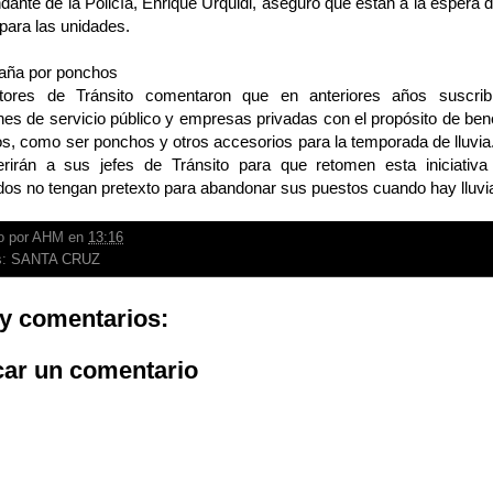
ante de la Policía, Enrique Urquidi, aseguró que están a la espera 
para las unidades.
aña por ponchos
tores de Tránsito comentaron que en anteriores años suscri
ones de servicio público y empresas privadas con el propósito de ben
s, como ser ponchos y otros accesorios para la temporada de lluvia.
rirán a sus jefes de Tránsito para que retomen esta iniciativ
dos no tengan pretexto para abandonar sus puestos cuando hay lluvi
o por
AHM
en
13:16
s:
SANTA CRUZ
y comentarios:
car un comentario