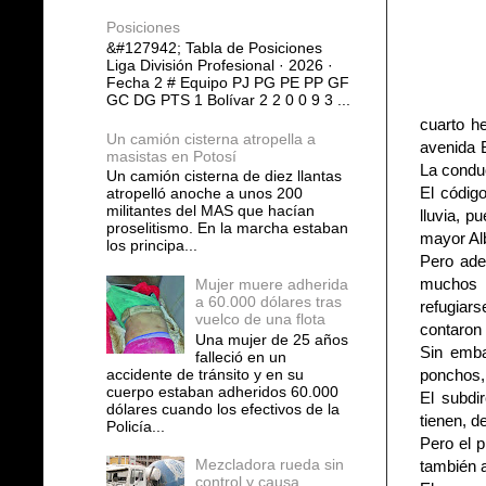
Posiciones
&#127942; Tabla de Posiciones
Liga División Profesional · 2026 ·
Fecha 2 # Equipo PJ PG PE PP GF
GC DG PTS 1 Bolívar 2 2 0 0 9 3 ...
cuarto he
Un camión cisterna atropella a
avenida 
masistas en Potosí
La conduc
Un camión cisterna de diez llantas
El códig
atropelló anoche a unos 200
militantes del MAS que hacían
lluvia, p
proselitismo. En la marcha estaban
mayor Alb
los principa...
Pero ade
muchos p
Mujer muere adherida
a 60.000 dólares tras
refugiar
vuelco de una flota
contaron 
Una mujer de 25 años
Sin emba
falleció en un
accidente de tránsito y en su
ponchos,
cuerpo estaban adheridos 60.000
El subdi
dólares cuando los efectivos de la
tienen, d
Policía...
Pero el p
Mezcladora rueda sin
también a
control y causa