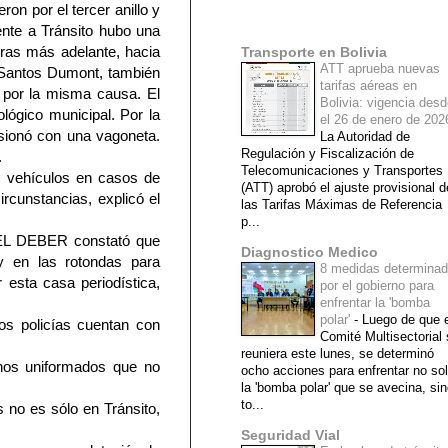
on por el tercer anillo y
Mi lista de blogs
rente a Tránsito hubo una
adras más adelante, hacia
Transporte en Bolivia
ATT aprueba nuevas
ía Santos Dumont, también
tarifas aéreas en
e por la misma causa. El
Bolivia: vigencia des
ológico municipal. Por la
el 26 de enero de 20
isionó con una vagoneta.
La Autoridad de
Regulación y Fiscalización de
.
Telecomunicaciones y Transportes
os vehículos en casos de
(ATT) aprobó el ajuste provisional d
circunstancias, explicó el
las Tarifas Máximas de Referencia
p...
, EL DEBER constató que
Diagnostico Medico
 y en las rotondas para
8 medidas determina
 esta casa periodística,
por el gobierno para
enfrentar la 'bomba
polar'
-
Luego de que e
los policías cuentan con
Comité Multisectorial
reuniera este lunes, se determinó
unos uniformados que no
ocho acciones para enfrentar no so
la 'bomba polar' que se avecina, si
to...
s no es sólo en Tránsito,
Seguridad Vial