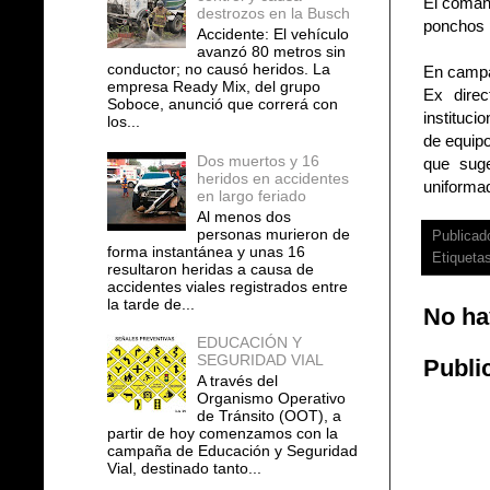
El comand
destrozos en la Busch
ponchos 
Accidente: El vehículo
avanzó 80 metros sin
conductor; no causó heridos. La
En camp
empresa Ready Mix, del grupo
Ex direc
Soboce, anunció que correrá con
instituci
los...
de equipo
Dos muertos y 16
que suge
heridos en accidentes
uniforma
en largo feriado
Al menos dos
personas murieron de
Publicad
forma instantánea y unas 16
Etiqueta
resultaron heridas a causa de
accidentes viales registrados entre
la tarde de...
No ha
EDUCACIÓN Y
SEGURIDAD VIAL
Publi
A través del
Organismo Operativo
de Tránsito (OOT), a
partir de hoy comenzamos con la
campaña de Educación y Seguridad
Vial, destinado tanto...