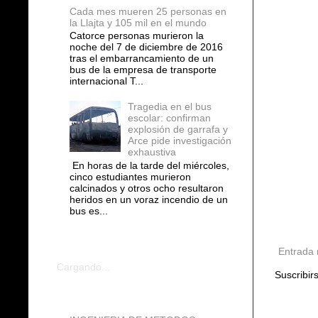
Cada mes mueren 25 personas en
la Llajta y 105 mil en el mundo
Catorce personas murieron la
noche del 7 de diciembre de 2016
tras el embarrancamiento de un
bus de la empresa de transporte
internacional T...
Tragedia en el bus
escolar: confirman
explosión de garrafa y
Arce pide investigación
exhaustiva
En horas de la tarde del miércoles,
cinco estudiantes murieron
calcinados y otros ocho resultaron
heridos en un voraz incendio de un
bus es...
COMENTARIOS
Entrada 
Cargando...
Suscribir
blogs