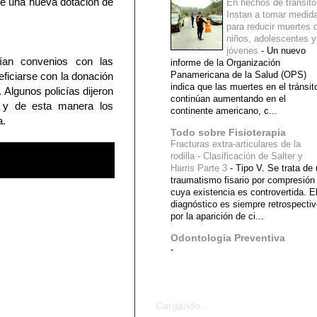
de una nueva dotación de
En hechos de tránsito
Instan a tomar medid
para reducir muertes 
niños, adolescentes y
jóvenes
-
Un nuevo
bían convenios con las
informe de la Organización
Panamericana de la Salud (OPS)
eficiarse con la donación
indica que las muertes en el tránsit
 Algunos policías dijeron
continúan aumentando en el
a y de esta manera los
continente americano, c...
a.
Todo sobre Fisioterapia
Fracturas extra-articulares de la
rodilla - Clasificación de Salter y
Harris Parte 3
-
Tipo V. Se trata de
traumatismo fisario por compresión
cuya existencia es controvertida. E
diagnóstico es siempre retrospecti
por la aparición de ci...
Odontologia Preventiva
-
Diagnostico Medico
Cargando...