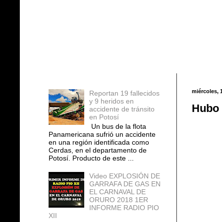
Entradas populares
miércoles, 
Reportan 19 fallecidos
y 9 heridos en
Hubo c
accidente de tránsito
en Potosí
Un bus de la flota
Panamericana sufrió un accidente
en una región identificada como
Cerdas, en el departamento de
Potosí. Producto de este ...
Video EXPLOSIÓN DE
GARRAFA DE GAS EN
EL CARNAVAL DE
ORURO 2018 1ER
INFORME RADIO PIO
XII