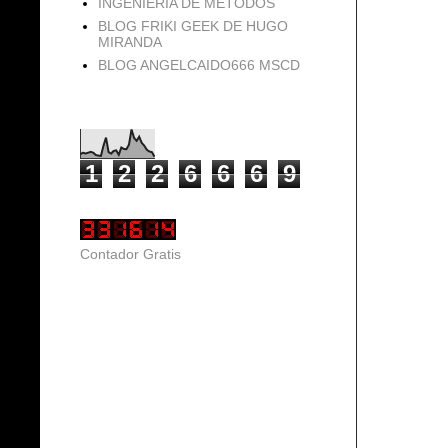
INGENIERIA DE METODOS
BLOG FRIKI GEEK DE HUGO
MIRANDA
BLOG ANGELCAIDO666 MSCD
Vistas de página en total
1
2
2
6
6
6
9
Contador Gratis