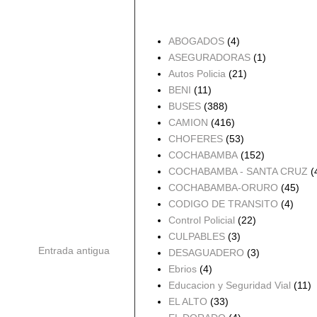
Accidentes por Orden
ABOGADOS
(4)
ASEGURADORAS
(1)
Autos Policia
(21)
BENI
(11)
BUSES
(388)
CAMION
(416)
CHOFERES
(53)
COCHABAMBA
(152)
COCHABAMBA - SANTA CRUZ
(
COCHABAMBA-ORURO
(45)
CODIGO DE TRANSITO
(4)
Control Policial
(22)
CULPABLES
(3)
Entrada antigua
DESAGUADERO
(3)
Ebrios
(4)
Educacion y Seguridad Vial
(11)
EL ALTO
(33)