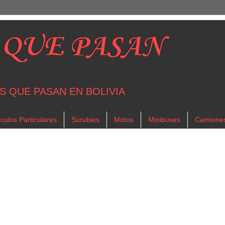
 QUE PASAN
S QUE PASAN EN BOLIVIA
culos Particulares
Surubies
Motos
Minibuses
Camione