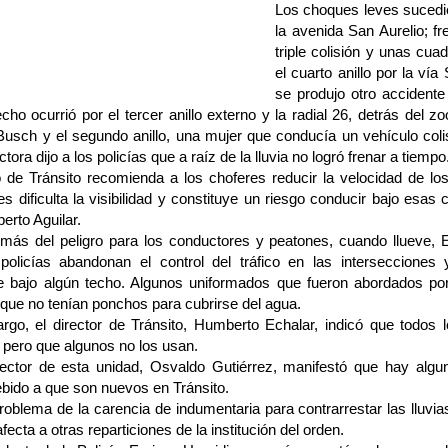
Los choques leves sucedier
la avenida San Aurelio; f
triple colisión y unas cu
el cuarto anillo por la v
se produjo otro accident
cho ocurrió por el tercer anillo externo y la radial 26, detrás del zo
Busch y el segundo anillo, una mujer que conducía un vehículo col
tora dijo a los policías que a raíz de la lluvia no logró frenar a tiempo
o de Tránsito recomienda a los choferes reducir la velocidad de l
ues dificulta la visibilidad y constituye un riesgo conducir bajo esas 
erto Aguilar.
más del peligro para los conductores y peatones, cuando llueve
olicías abandonan el control del tráfico en las intersecciones
se bajo algún techo. Algunos uniformados que fueron abordados por
que no tenían ponchos para cubrirse del agua.
rgo, el director de Tránsito, Humberto Echalar, indicó que todos 
 pero que algunos no los usan.
rector de esta unidad, Osvaldo Gutiérrez, manifestó que hay alg
ebido a que son nuevos en Tránsito.
roblema de la carencia de indumentaria para contrarrestar las lluvia
fecta a otras reparticiones de la institución del orden.