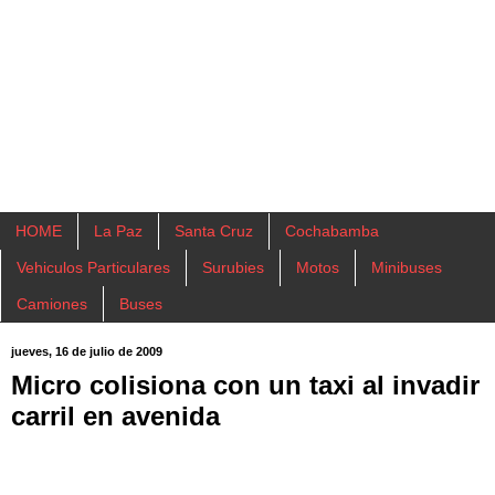
HOME
La Paz
Santa Cruz
Cochabamba
Vehiculos Particulares
Surubies
Motos
Minibuses
Camiones
Buses
jueves, 16 de julio de 2009
Micro colisiona con un taxi al invadir
carril en avenida