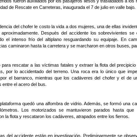
eridos fueron auxiliados por los pasajeros ilesos y trasladados a lo
idad de Rescate en Carreteras, inaugurada el 7 de julio en valle bajo.
encia del chofer le costo la vida a dos mujeres, una de ellas invide
 aproximadamente. Después del accidente los sobrevivientes se
do el intenso frío del altiplano resguardando su equipaje. En ca
ias caminaron hasta la carretera y se marcharon en otros buses, par
o para rescatar a las víctimas fatales y extraer la flota del precipic
as, por lo accidentado del terreno. Una roca era lo único que imp
por el barranco, mientras que los cadáveres del chofer y el de u
 entre el acero del bus.
 plataforma quedó una alfombra de vidrio. Además, se formó una ca
ilómetros. Los motorizados se mantuvieron parados hasta que 
n la flota y rescataron los cadáveres, atrapados entre los fierros.
as del accidente están en investigación. Preliminarmente se obser