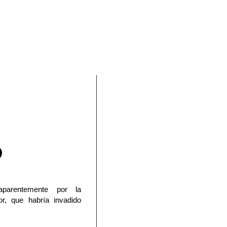
En Facebook
aparentemente por la
or, que habría invadido