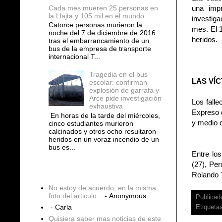
Cada mes mueren 25 personas en
una impr
la Llajta y 105 mil en el mundo
investiga
Catorce personas murieron la
mes. El 1
noche del 7 de diciembre de 2016
heridos.
tras el embarrancamiento de un
bus de la empresa de transporte
internacional T...
Tragedia en el bus
LAS VÍ
escolar: confirman
explosión de garrafa y
Arce pide investigación
Los falle
exhaustiva
Expreso 
En horas de la tarde del miércoles,
y medio 
cinco estudiantes murieron
calcinados y otros ocho resultaron
heridos en un voraz incendio de un
bus es...
Entre los
(27), Pe
Rolando T
COMENTARIOS
No estoy de acuerdo, en la misma
foto del articulo...
- Anonymous
Publicad
- Carla
Etiqueta
Quisiera saber mas noticias de este