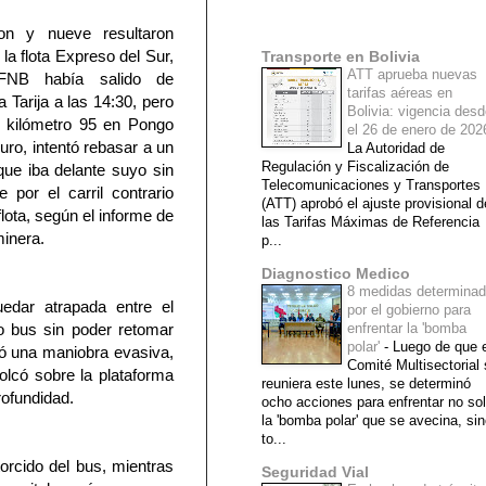
Mi lista de blogs
on y nueve resultaron
la flota Expreso del Sur,
Transporte en Bolivia
ATT aprueba nuevas
FNB había salido de
tarifas aéreas en
Tarija a las 14:30, pero
Bolivia: vigencia des
el kilómetro 95 en Pongo
el 26 de enero de 20
ruro, intentó rebasar a un
La Autoridad de
Regulación y Fiscalización de
 que iba delante suyo sin
Telecomunicaciones y Transportes
 por el carril contrario
(ATT) aprobó el ajuste provisional d
flota, según el informe de
las Tarifas Máximas de Referencia
minera.
p...
Diagnostico Medico
8 medidas determina
uedar atrapada entre el
por el gobierno para
tro bus sin poder retomar
enfrentar la 'bomba
polar'
-
Luego de que e
izó una maniobra evasiva,
Comité Multisectorial
olcó sobre la plataforma
reuniera este lunes, se determinó
rofundidad.
ocho acciones para enfrentar no so
la 'bomba polar' que se avecina, si
to...
orcido del bus, mientras
Seguridad Vial