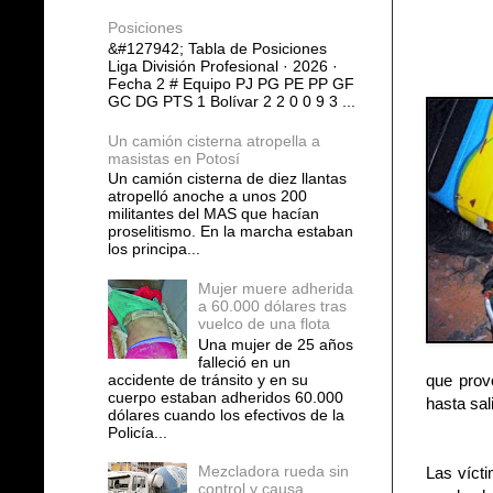
Posiciones
&#127942; Tabla de Posiciones
Liga División Profesional · 2026 ·
Fecha 2 # Equipo PJ PG PE PP GF
GC DG PTS 1 Bolívar 2 2 0 0 9 3 ...
Un camión cisterna atropella a
masistas en Potosí
Un camión cisterna de diez llantas
atropelló anoche a unos 200
militantes del MAS que hacían
proselitismo. En la marcha estaban
los principa...
Mujer muere adherida
a 60.000 dólares tras
vuelco de una flota
Una mujer de 25 años
falleció en un
accidente de tránsito y en su
que provo
cuerpo estaban adheridos 60.000
hasta sal
dólares cuando los efectivos de la
Policía...
Mezcladora rueda sin
Las vícti
control y causa