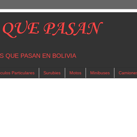
 QUE PASAN
S QUE PASAN EN BOLIVIA
culos Particulares
Surubies
Motos
Minibuses
Camione