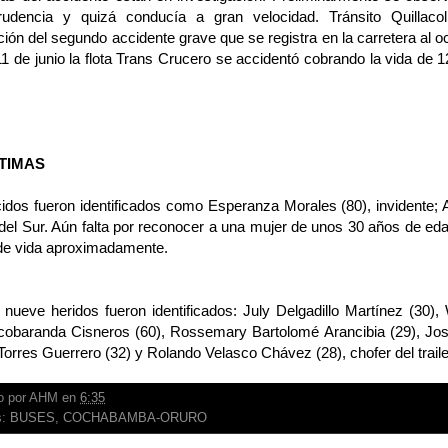
udencia y quizá conducía a gran velocidad. Tránsito Quillaco
ción del segundo accidente grave que se registra en la carretera al
1 de junio la flota Trans Crucero se accidentó cobrando la vida de 
CTIMAS
cidos fueron identificados como Esperanza Morales (80), invidente; 
del Sur. Aún falta por reconocer a una mujer de unos 30 años de ed
de vida aproximadamente.
 nueve heridos fueron identificados: July Delgadillo Martínez (30),
rcobaranda Cisneros (60), Rossemary Bartolomé Arancibia (29), Jos
orres Guerrero (32) y Rolando Velasco Chávez (28), chofer del traile
o por
AHM
en
6:35
s:
BUSES
,
COCHABAMBA-ORURO