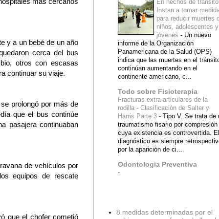
s hospitales más cercanos
En hechos de tránsito
Instan a tomar medid
para reducir muertes 
niños, adolescentes y
jóvenes
-
Un nuevo
nte y a un bebé de un año
informe de la Organización
Panamericana de la Salud (OPS)
 quedaron cerca del bus
indica que las muertes en el tránsit
mbio, otros con escasas
continúan aumentando en el
a continuar su viaje.
continente americano, c...
Todo sobre Fisioterapia
Fracturas extra-articulares de la
io se prolongó por más de
rodilla - Clasificación de Salter y
edía que el bus continúe
Harris Parte 3
-
Tipo V. Se trata de
na pasajera continuaban
traumatismo fisario por compresión
cuya existencia es controvertida. E
diagnóstico es siempre retrospecti
por la aparición de ci...
Odontologia Preventiva
ravana de vehículos por
-
los equipos de rescate
Diagnostico Medico
8 medidas determinadas por el
vó que el chofer cometió