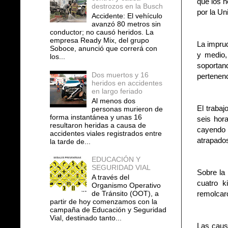
que los h
destrozos en la Busch
por la Un
Accidente: El vehículo
avanzó 80 metros sin
conductor; no causó heridos. La
empresa Ready Mix, del grupo
La imprud
Soboce, anunció que correrá con
y medio,
los...
soportan
Dos muertos y 16
pertenenc
heridos en accidentes
en largo feriado
Al menos dos
El trabaj
personas murieron de
forma instantánea y unas 16
seis hor
resultaron heridas a causa de
cayendo 
accidentes viales registrados entre
atrapados
la tarde de...
EDUCACIÓN Y
SEGURIDAD VIAL
Sobre la
A través del
cuatro k
Organismo Operativo
de Tránsito (OOT), a
remolcaro
partir de hoy comenzamos con la
campaña de Educación y Seguridad
Vial, destinado tanto...
Las caus