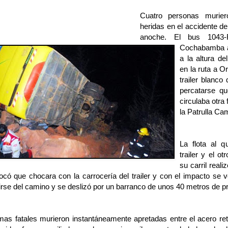
Cuatro personas murier
heridas en el accidente de 
anoche. El bus 1043-
Cochabamba a 
a la altura d
en la ruta a O
trailer blanco
percatarse que
circulaba otra 
la Patrulla Ca
La flota al q
trailer y el o
su carril real
có que chocara con la carrocería del trailer y con el impacto se v
irse del camino y se deslizó por un barranco de unos 40 metros de p
mas fatales murieron instantáneamente apretadas entre el acero ret