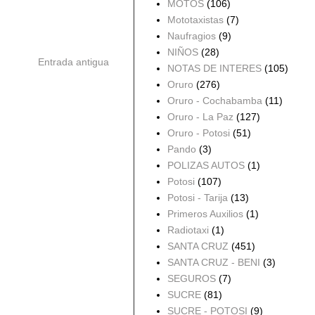
MOTOS
(106)
Mototaxistas
(7)
Naufragios
(9)
NIÑOS
(28)
Entrada antigua
NOTAS DE INTERES
(105)
Oruro
(276)
Oruro - Cochabamba
(11)
Oruro - La Paz
(127)
Oruro - Potosi
(51)
Pando
(3)
POLIZAS AUTOS
(1)
Potosi
(107)
Potosi - Tarija
(13)
Primeros Auxilios
(1)
Radiotaxi
(1)
SANTA CRUZ
(451)
SANTA CRUZ - BENI
(3)
SEGUROS
(7)
SUCRE
(81)
SUCRE - POTOSI
(9)