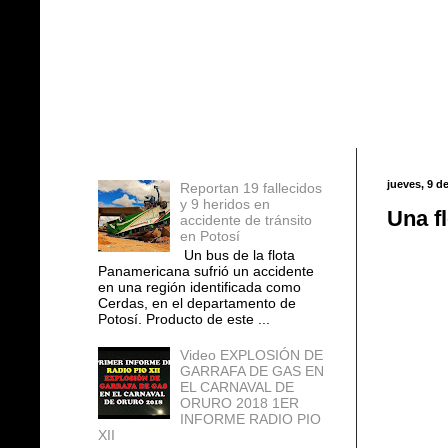
Entradas populares
jueves, 9 de
Reportan 19 fallecidos
y 9 heridos en
Una f
accidente de tránsito
en Potosí
Un bus de la flota
Panamericana sufrió un accidente
en una región identificada como
Cerdas, en el departamento de
Potosí. Producto de este ...
Video EXPLOSIÓN DE
GARRAFA DE GAS EN
EL CARNAVAL DE
ORURO 2018 1ER
INFORME RADIO PIO
XII