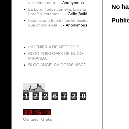
accidente no p...
- Anonymous
No ha
La Loro! Todos con ella. Eras tú
Loro? :( estamos ...
- Grillo Bailó
Publi
Esta es una foto de los vehículos
que choco en la ...
- Anonymous
blogs
INGENIERIA DE METODOS
BLOG FRIKI GEEK DE HUGO
MIRANDA
BLOG ANGELCAIDO666 MSCD
Vistas de página en total
1
2
2
6
7
2
0
Contador Gratis