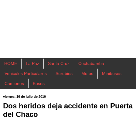
HOME
La Paz
Santa Cruz
Cochabamba
Vehiculos Particulares
Surubies
Motos
Minibuses
Camiones
Buses
viernes, 16 de julio de 2010
Dos heridos deja accidente en Puerta
del Chaco