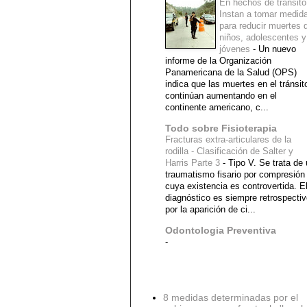
En hechos de tránsito
Instan a tomar medid
para reducir muertes 
niños, adolescentes y
jóvenes
-
Un nuevo
informe de la Organización
Panamericana de la Salud (OPS)
indica que las muertes en el tránsit
continúan aumentando en el
continente americano, c...
Todo sobre Fisioterapia
Fracturas extra-articulares de la
rodilla - Clasificación de Salter y
Harris Parte 3
-
Tipo V. Se trata de
traumatismo fisario por compresión
cuya existencia es controvertida. E
diagnóstico es siempre retrospecti
por la aparición de ci...
Odontologia Preventiva
-
Diagnostico Medico
8 medidas determinadas por el