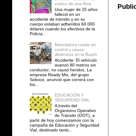
vuelco de una flota
Publi
Una mujer de 25 años
falleció en un
accidente de tránsito y en su
cuerpo estaban adheridos 60.000
dólares cuando los efectivos de la
Policía...
Mezcladora rueda sin
control y causa
destrozos en la Busch
Accidente: El vehículo
avanzó 80 metros sin
conductor; no causó heridos. La
empresa Ready Mix, del grupo
Soboce, anunció que correrá con
los...
EDUCACIÓN Y
SEGURIDAD VIAL
A través del
Organismo Operativo
de Tránsito (OOT), a
partir de hoy comenzamos con la
campaña de Educación y Seguridad
Vial, destinado tanto...