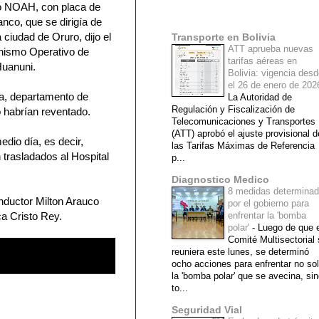
po NOAH, con placa de
Mi lista de blogs
anco, que se dirigía de
 ciudad de Oruro, dijo el
Transporte en Bolivia
ATT aprueba nuevas
anismo Operativo de
tarifas aéreas en
Huanuni.
Bolivia: vigencia des
el 26 de enero de 20
ña, departamento de
La Autoridad de
Regulación y Fiscalización de
o habrían reventado.
Telecomunicaciones y Transportes
(ATT) aprobó el ajuste provisional d
dio día, es decir,
las Tarifas Máximas de Referencia
 trasladados al Hospital
p...
Diagnostico Medico
8 medidas determina
onductor Milton Arauco
por el gobierno para
ca Cristo Rey.
enfrentar la 'bomba
polar'
-
Luego de que e
Comité Multisectorial
reuniera este lunes, se determinó
ocho acciones para enfrentar no so
la 'bomba polar' que se avecina, si
to...
Seguridad Vial