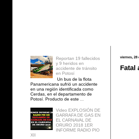
Entradas populares
viernes, 28
Reportan 19 fallecidos
y 9 heridos en
Fatal 
accidente de tránsito
en Potosí
Un bus de la flota
Panamericana sufrió un accidente
en una región identificada como
Cerdas, en el departamento de
Potosí. Producto de este ...
Video EXPLOSIÓN DE
GARRAFA DE GAS EN
EL CARNAVAL DE
ORURO 2018 1ER
INFORME RADIO PIO
XII