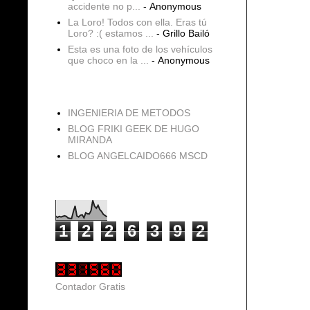
accidente no p...
- Anonymous
La Loro! Todos con ella. Eras tú
Loro? :( estamos ...
- Grillo Bailó
Esta es una foto de los vehículos
que choco en la ...
- Anonymous
blogs
INGENIERIA DE METODOS
BLOG FRIKI GEEK DE HUGO
MIRANDA
BLOG ANGELCAIDO666 MSCD
Vistas de página en total
1
2
2
6
3
9
2
Contador Gratis