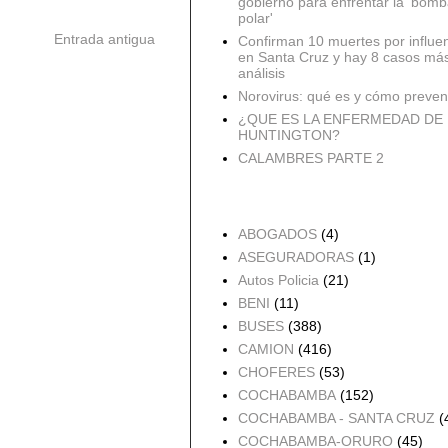
gobierno para enfrentar la 'bomb
polar'
Entrada antigua
Confirman 10 muertes por influe
en Santa Cruz y hay 8 casos má
análisis
Norovirus: qué es y cómo preveni
¿QUE ES LA ENFERMEDAD DE
HUNTINGTON?
CALAMBRES PARTE 2
Accidentes por Orden
ABOGADOS
(4)
ASEGURADORAS
(1)
Autos Policia
(21)
BENI
(11)
BUSES
(388)
CAMION
(416)
CHOFERES
(53)
COCHABAMBA
(152)
COCHABAMBA - SANTA CRUZ
(
COCHABAMBA-ORURO
(45)