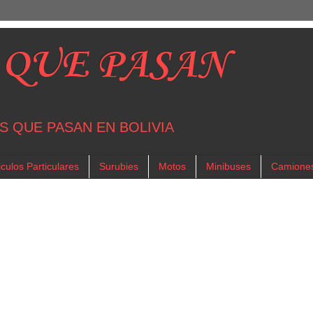
 QUE PASAN
S QUE PASAN EN BOLIVIA
culos Particulares
Surubies
Motos
Minibuses
Camione