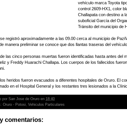
vehículo marca Toyota ti
control 2609-HX1, color bl
Challapata con destino a la
suboficial García del Org
Tránsito del municipio de 
 se registró aproximadamente a las 09.00 cerca al municipio de Paz
de manera preliminar se conoce que dos llantas traseras del vehícul
de las cinco personas muertas fueron identificadas hasta antes del me
liz y Freddy Huarachi Challapa. Los cuerpos de los fallecidos fueron
ni.
los heridos fueron evacuados a diferentes hospitales de Oruro. El c
rnado en el Hospital General y los restantes tres lesionados a la Clíni
o por
San Jose de Oruro
en
18:40
s:
Oruro - Potosi
,
Vehiculos Particulares
y comentarios: