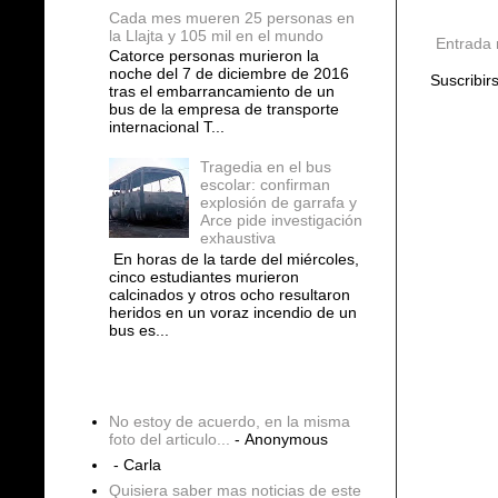
Cada mes mueren 25 personas en
la Llajta y 105 mil en el mundo
Entrada 
Catorce personas murieron la
noche del 7 de diciembre de 2016
Suscribir
tras el embarrancamiento de un
bus de la empresa de transporte
internacional T...
Tragedia en el bus
escolar: confirman
explosión de garrafa y
Arce pide investigación
exhaustiva
En horas de la tarde del miércoles,
cinco estudiantes murieron
calcinados y otros ocho resultaron
heridos en un voraz incendio de un
bus es...
COMENTARIOS
No estoy de acuerdo, en la misma
foto del articulo...
- Anonymous
- Carla
Quisiera saber mas noticias de este