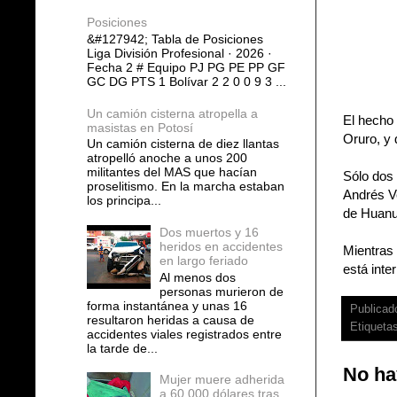
Posiciones
&#127942; Tabla de Posiciones
Liga División Profesional · 2026 ·
Fecha 2 # Equipo PJ PG PE PP GF
GC DG PTS 1 Bolívar 2 2 0 0 9 3 ...
Un camión cisterna atropella a
El hecho
masistas en Potosí
Oruro, y 
Un camión cisterna de diez llantas
atropelló anoche a unos 200
militantes del MAS que hacían
Sólo dos 
proselitismo. En la marcha estaban
Andrés Ve
los principa...
de Huanu
Dos muertos y 16
heridos en accidentes
Mientras 
en largo feriado
está inte
Al menos dos
personas murieron de
forma instantánea y unas 16
Publicad
resultaron heridas a causa de
Etiqueta
accidentes viales registrados entre
la tarde de...
No ha
Mujer muere adherida
a 60.000 dólares tras