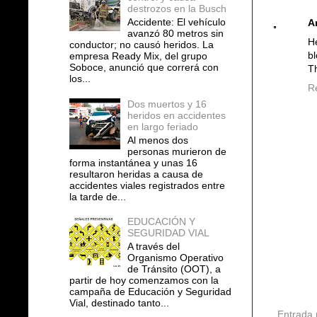
destrozos en la Busch
Accidente: El vehículo
A
avanzó 80 metros sin
He
conductor; no causó heridos. La
bl
empresa Ready Mix, del grupo
Soboce, anunció que correrá con
Th
los...
R
Dos muertos y 16
heridos en accidentes
en largo feriado
Al menos dos
personas murieron de
forma instantánea y unas 16
resultaron heridas a causa de
accidentes viales registrados entre
la tarde de...
EDUCACIÓN Y
SEGURIDAD VIAL
A través del
Organismo Operativo
de Tránsito (OOT), a
partir de hoy comenzamos con la
campaña de Educación y Seguridad
Vial, destinado tanto...
Entrada 