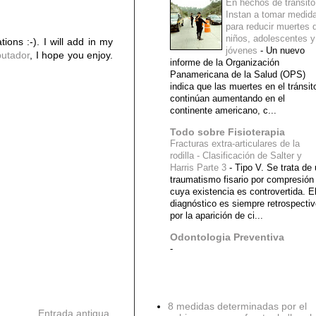
En hechos de tránsito
Instan a tomar medid
para reducir muertes 
niños, adolescentes y
tions :-). I will add in my
jóvenes
-
Un nuevo
utador
, I hope you enjoy.
informe de la Organización
Panamericana de la Salud (OPS)
indica que las muertes en el tránsit
continúan aumentando en el
continente americano, c...
Todo sobre Fisioterapia
Fracturas extra-articulares de la
rodilla - Clasificación de Salter y
Harris Parte 3
-
Tipo V. Se trata de
traumatismo fisario por compresión
cuya existencia es controvertida. E
diagnóstico es siempre retrospecti
por la aparición de ci...
Odontologia Preventiva
-
Diagnostico Medico
8 medidas determinadas por el
Entrada antigua