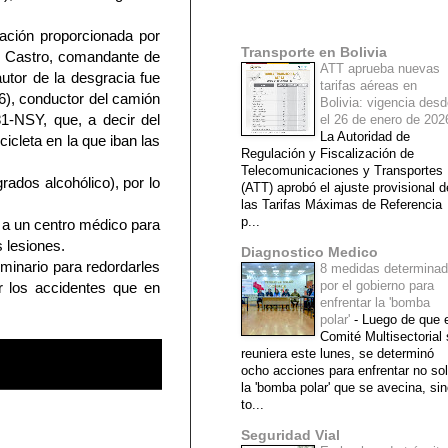
Mi lista de blogs
ación proporcionada por
Transporte en Bolivia
z Castro, comandante de
ATT aprueba nuevas
autor de la desgracia fue
tarifas aéreas en
6), conductor del camión
Bolivia: vigencia des
1-NSY, que, a decir del
el 26 de enero de 20
La Autoridad de
ocicleta en la que iban las
Regulación y Fiscalización de
Telecomunicaciones y Transportes
rados alcohólico), por lo
(ATT) aprobó el ajuste provisional d
las Tarifas Máximas de Referencia
p...
as a un centro médico para
s lesiones.
Diagnostico Medico
eminario para redordarles
8 medidas determina
por el gobierno para
ir los accidentes que en
enfrentar la 'bomba
polar'
-
Luego de que e
Comité Multisectorial
reuniera este lunes, se determinó
ocho acciones para enfrentar no so
la 'bomba polar' que se avecina, si
to...
Seguridad Vial