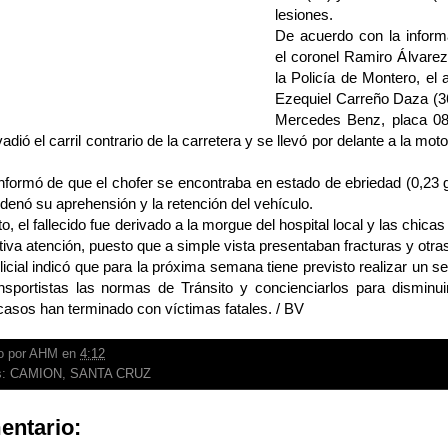
lesiones.
De acuerdo con la inform
el coronel Ramiro Álvare
la Policía de Montero, el 
Ezequiel Carreño Daza (3
Mercedes Benz, placa 08
nvadió el carril contrario de la carretera y se llevó por delante a la mot
nformó de que el chofer se encontraba en estado de ebriedad (0,23 g
denó su aprehensión y la retención del vehículo.
to, el fallecido fue derivado a la morgue del hospital local y las chic
tiva atención, puesto que a simple vista presentaban fracturas y otra
olicial indicó que para la próxima semana tiene previsto realizar un s
ansportistas las normas de Tránsito y concienciarlos para disminu
asos han terminado con víctimas fatales. / BV
o por
AHM
en
4:12
s:
CAMION
,
SANTA CRUZ
entario: