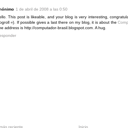
nónimo
1 de abril de 2008 a las 0:50
llo. This post is likeable, and your blog is very interesting, congratula
ogroll =). If possible gives a last there on my blog, it is about the
Comp
e address is http://computador-brasil.blogspot.com. A hug.
esponder
más reciente
Inicio