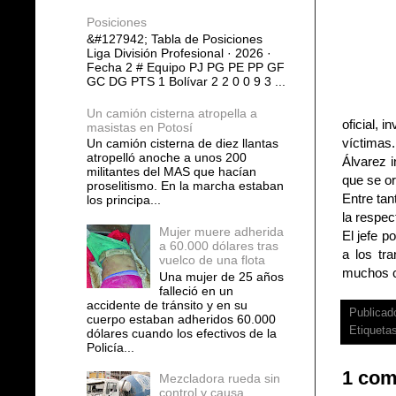
Posiciones
&#127942; Tabla de Posiciones
Liga División Profesional · 2026 ·
Fecha 2 # Equipo PJ PG PE PP GF
GC DG PTS 1 Bolívar 2 2 0 0 9 3 ...
Un camión cisterna atropella a
oficial, i
masistas en Potosí
víctimas.
Un camión cisterna de diez llantas
atropelló anoche a unos 200
Álvarez i
militantes del MAS que hacían
que se or
proselitismo. En la marcha estaban
Entre tan
los principa...
la respec
Mujer muere adherida
El jefe p
a 60.000 dólares tras
a los tr
vuelco de una flota
muchos c
Una mujer de 25 años
falleció en un
accidente de tránsito y en su
Publicad
cuerpo estaban adheridos 60.000
Etiqueta
dólares cuando los efectivos de la
Policía...
1 com
Mezcladora rueda sin
control y causa