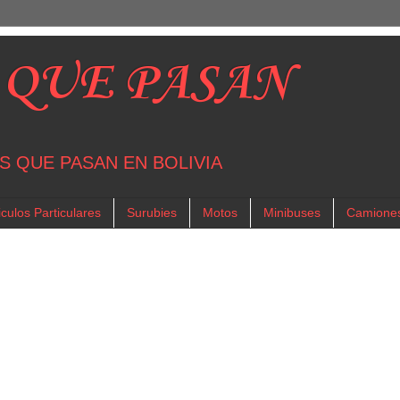
 QUE PASAN
S QUE PASAN EN BOLIVIA
culos Particulares
Surubies
Motos
Minibuses
Camione