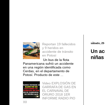
Entradas populares
sábado, 29
Reportan 19 fallecidos
y 9 heridos en
Un ac
accidente de tránsito
en Potosí
niñas
Un bus de la flota
Panamericana sufrió un accidente
en una región identificada como
Cerdas, en el departamento de
Potosí. Producto de este ...
Video EXPLOSIÓN DE
GARRAFA DE GAS EN
EL CARNAVAL DE
ORURO 2018 1ER
INFORME RADIO PIO
XII