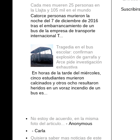
Cada mes mueren 25 personas en
Suscribir
la Llajta y 105 mil en el mundo
Catorce personas murieron la
noche del 7 de diciembre de 2016
tras el embarrancamiento de un
bus de la empresa de transporte
internacional T...
Tragedia en el bus
escolar: confirman
explosión de garrafa y
Arce pide investigación
exhaustiva
En horas de la tarde del miércoles,
cinco estudiantes murieron
calcinados y otros ocho resultaron
heridos en un voraz incendio de un
bus es...
COMENTARIOS
No estoy de acuerdo, en la misma
foto del articulo...
- Anonymous
- Carla
Quisiera saber mas noticias de este