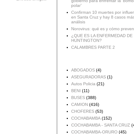
gobierno para enfrentar la 'bomb
polar'
Confirman 10 muertes por influe
en Santa Cruz y hay 8 casos má
análisis
Norovirus: qué es y cómo preveni
¿QUE ES LA ENFERMEDAD DE
HUNTINGTON?
CALAMBRES PARTE 2
Accidentes por Orden
ABOGADOS
(4)
ASEGURADORAS
(1)
Autos Policia
(21)
BENI
(11)
BUSES
(388)
CAMION
(416)
CHOFERES
(53)
COCHABAMBA
(152)
COCHABAMBA - SANTA CRUZ
(
COCHABAMBA-ORURO
(45)