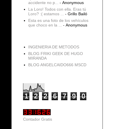
accidente no p...
- Anonymous
La Loro! Todos con ella. Eras tú
Loro? :( estamos ...
- Grillo Bailó
Esta es una foto de los vehículos
que choco en la ...
- Anonymous
blogs
INGENIERIA DE METODOS
BLOG FRIKI GEEK DE HUGO
MIRANDA
BLOG ANGELCAIDO666 MSCD
Vistas de página en total
1
2
2
6
7
9
0
Contador Gratis