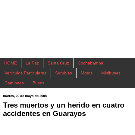
HOME
La Paz
Santa Cruz
Cochabamba
Vehiculos Particulares
Surubies
Motos
Minibuses
Camiones
Buses
martes, 20 de mayo de 2008
Tres muertos y un herido en cuatro
accidentes en Guarayos