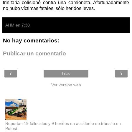
trinitaria colisionó contra una camioneta. Afortunadamente
no hubo víctimas fatales, sólo heridos leves.
AHM
en
7:30
No hay comentarios:
Publicar un comentario
‹
›
Inicio
Ver versión web
Entradas populares
Reportan 19 fallecidos y 9 heridos en accidente de tránsito en
Potosí