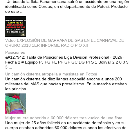
Un bus de la flota Panamericana sufrió un accidente en una región
identificada como Cerdas, en el departamento de Potosí. Producto
de este ...
Video EXPLOSIÓN DE GARRAFA DE GAS EN EL CARNAVAL DE
ORURO 2018 1ER INFORME RADIO PIO XII
Posiciones
&#127942; Tabla de Posiciones Liga División Profesional · 2026 ·
Fecha 2 # Equipo PJ PG PE PP GF GC DG PTS 1 Bolívar 2 2 0 0 9
3 ...
Un camión cisterna atropella a masistas en Potosí
Un camión cisterna de diez llantas atropelló anoche a unos 200
militantes del MAS que hacían proselitismo. En la marcha estaban
los principa...
Mujer muere adherida a 60.000 dólares tras vuelco de una flota
Una mujer de 25 años falleció en un accidente de tránsito y en su
cuerpo estaban adheridos 60.000 dólares cuando los efectivos de