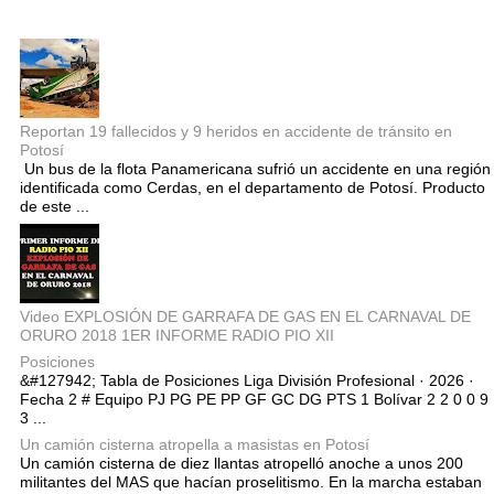
Entradas populares
Reportan 19 fallecidos y 9 heridos en accidente de tránsito en
Potosí
Un bus de la flota Panamericana sufrió un accidente en una región
identificada como Cerdas, en el departamento de Potosí. Producto
de este ...
Video EXPLOSIÓN DE GARRAFA DE GAS EN EL CARNAVAL DE
ORURO 2018 1ER INFORME RADIO PIO XII
Posiciones
&#127942; Tabla de Posiciones Liga División Profesional · 2026 ·
Fecha 2 # Equipo PJ PG PE PP GF GC DG PTS 1 Bolívar 2 2 0 0 9
3 ...
Un camión cisterna atropella a masistas en Potosí
Un camión cisterna de diez llantas atropelló anoche a unos 200
militantes del MAS que hacían proselitismo. En la marcha estaban