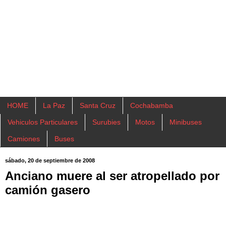
HOME
La Paz
Santa Cruz
Cochabamba
Vehiculos Particulares
Surubies
Motos
Minibuses
Camiones
Buses
sábado, 20 de septiembre de 2008
Anciano muere al ser atropellado por
camión gasero