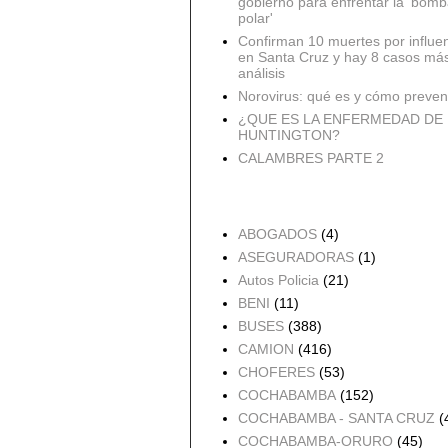
gobierno para enfrentar la 'bomb
polar'
Confirman 10 muertes por influe
en Santa Cruz y hay 8 casos má
análisis
Norovirus: qué es y cómo preveni
¿QUE ES LA ENFERMEDAD DE
HUNTINGTON?
CALAMBRES PARTE 2
Accidentes por Orden
ABOGADOS
(4)
ASEGURADORAS
(1)
Autos Policia
(21)
BENI
(11)
BUSES
(388)
CAMION
(416)
CHOFERES
(53)
COCHABAMBA
(152)
COCHABAMBA - SANTA CRUZ
(
COCHABAMBA-ORURO
(45)