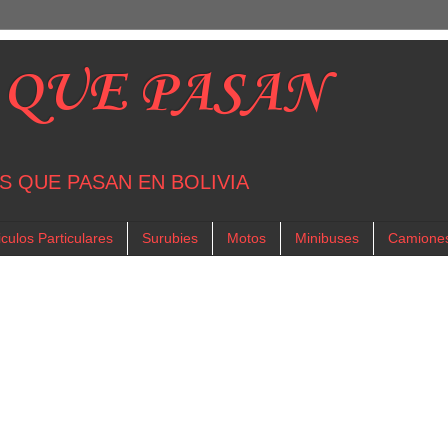
 QUE PASAN
S QUE PASAN EN BOLIVIA
culos Particulares
Surubies
Motos
Minibuses
Camione