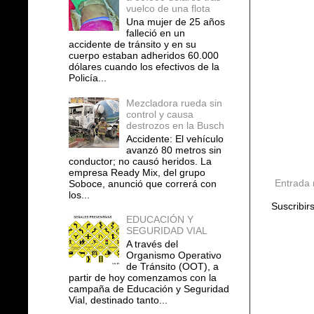
vuelco de una flota
Una mujer de 25 años
falleció en un
accidente de tránsito y en su
cuerpo estaban adheridos 60.000
dólares cuando los efectivos de la
Policía...
Mezcladora rueda sin
control y causa
destrozos en la Busch
Accidente: El vehículo
avanzó 80 metros sin
conductor; no causó heridos. La
empresa Ready Mix, del grupo
Entrada 
Soboce, anunció que correrá con
los...
Suscribir
EDUCACIÓN Y
SEGURIDAD VIAL
A través del
Organismo Operativo
de Tránsito (OOT), a
partir de hoy comenzamos con la
campaña de Educación y Seguridad
Vial, destinado tanto...