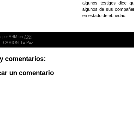
algunos testigos dice q
algunos de sus compañero
en estado de ebriedad.
o por
AHM
en
7:28
s:
CAMION
,
La Paz
y comentarios:
car un comentario