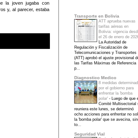
ue la joven jugaba con
Mi lista de blogs
s y, al parecer, estaba
Transporte en Bolivia
ATT aprueba nuevas
tarifas aéreas en
Bolivia: vigencia des
el 26 de enero de 20
La Autoridad de
Regulación y Fiscalización de
Telecomunicaciones y Transportes
(ATT) aprobó el ajuste provisional d
las Tarifas Máximas de Referencia
p...
Diagnostico Medico
8 medidas determina
por el gobierno para
enfrentar la 'bomba
polar'
-
Luego de que e
Comité Multisectorial
reuniera este lunes, se determinó
ocho acciones para enfrentar no so
la 'bomba polar' que se avecina, si
to...
Seguridad Vial