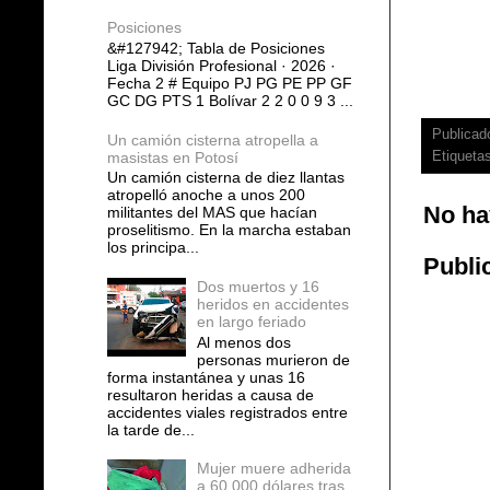
Posiciones
&#127942; Tabla de Posiciones
Liga División Profesional · 2026 ·
Fecha 2 # Equipo PJ PG PE PP GF
GC DG PTS 1 Bolívar 2 2 0 0 9 3 ...
Publicad
Un camión cisterna atropella a
masistas en Potosí
Etiqueta
Un camión cisterna de diez llantas
atropelló anoche a unos 200
No ha
militantes del MAS que hacían
proselitismo. En la marcha estaban
los principa...
Publi
Dos muertos y 16
heridos en accidentes
en largo feriado
Al menos dos
personas murieron de
forma instantánea y unas 16
resultaron heridas a causa de
accidentes viales registrados entre
la tarde de...
Mujer muere adherida
a 60.000 dólares tras