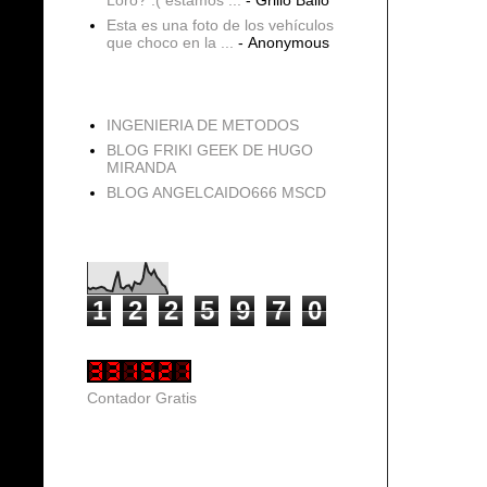
Esta es una foto de los vehículos
que choco en la ...
- Anonymous
blogs
INGENIERIA DE METODOS
BLOG FRIKI GEEK DE HUGO
MIRANDA
BLOG ANGELCAIDO666 MSCD
Vistas de página en total
1
2
2
5
9
7
0
Contador Gratis