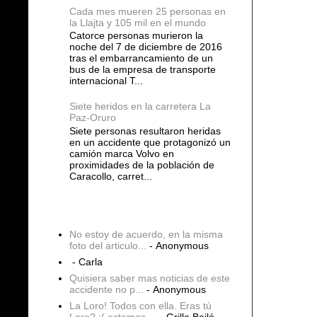
Cada mes mueren 25 personas en
la Llajta y 105 mil en el mundo
Catorce personas murieron la
noche del 7 de diciembre de 2016
tras el embarrancamiento de un
bus de la empresa de transporte
internacional T...
Siete heridos en la carretera La
Paz-Oruro
Siete personas resultaron heridas
en un accidente que protagonizó un
camión marca Volvo en
proximidades de la población de
Caracollo, carret...
COMENTARIOS
No estoy de acuerdo, en la misma
foto del articulo...
- Anonymous
- Carla
Quisiera saber mas noticias de este
accidente no p...
- Anonymous
La Loro! Todos con ella. Eras tú
Loro? :( estamos ...
- Grillo Bailó