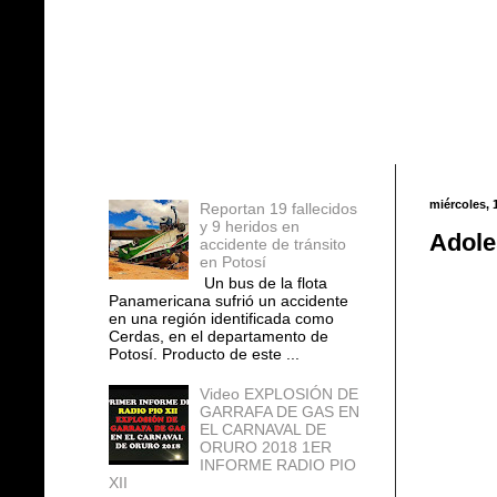
Entradas populares
miércoles, 
Reportan 19 fallecidos
y 9 heridos en
Adole
accidente de tránsito
en Potosí
Un bus de la flota
Panamericana sufrió un accidente
en una región identificada como
Cerdas, en el departamento de
Potosí. Producto de este ...
Video EXPLOSIÓN DE
GARRAFA DE GAS EN
EL CARNAVAL DE
ORURO 2018 1ER
INFORME RADIO PIO
XII