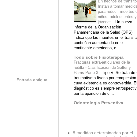
En hechos de tránsito
Instan a tomar medid
para reducir muertes 
niños, adolescentes y
jóvenes
-
Un nuevo
informe de la Organización
Panamericana de la Salud (OPS)
indica que las muertes en el tránsit
continúan aumentando en el
continente americano, c...
Todo sobre Fisioterapia
Fracturas extra-articulares de la
rodilla - Clasificación de Salter y
Harris Parte 3
-
Tipo V. Se trata de
traumatismo fisario por compresión
Entrada antigua
cuya existencia es controvertida. E
diagnóstico es siempre retrospecti
por la aparición de ci...
Odontologia Preventiva
-
Diagnostico Medico
8 medidas determinadas por el