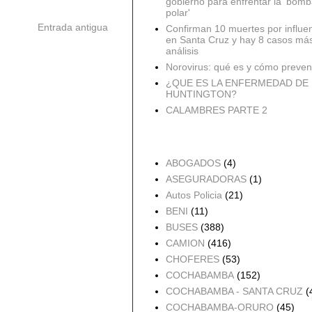
gobierno para enfrentar la 'bomb
polar'
Entrada antigua
Confirman 10 muertes por influe
en Santa Cruz y hay 8 casos má
análisis
Norovirus: qué es y cómo preveni
¿QUE ES LA ENFERMEDAD DE
HUNTINGTON?
CALAMBRES PARTE 2
Accidentes por Orden
ABOGADOS
(4)
ASEGURADORAS
(1)
Autos Policia
(21)
BENI
(11)
BUSES
(388)
CAMION
(416)
CHOFERES
(53)
COCHABAMBA
(152)
COCHABAMBA - SANTA CRUZ
(
COCHABAMBA-ORURO
(45)