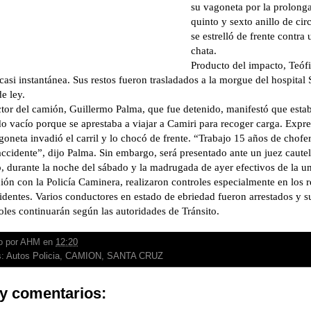
su vagoneta por la prolonga
quinto y sexto anillo de ci
se estrelló de frente contra
chata.
Producto del impacto, Teóf
casi instantánea. Sus restos fueron trasladados a la morgue del hospital
e ley.
tor del camión, Guillermo Palma, que fue detenido, manifestó que estab
o vacío porque se aprestaba a viajar a Camiri para recoger carga. Exp
agoneta invadió el carril y lo chocó de frente. “Trabajo 15 años de chofe
accidente”, dijo Palma. Sin embargo, será presentado ante un juez cautela
 durante la noche del sábado y la madrugada de ayer efectivos de la un
ión con la Policía Caminera, realizaron controles especialmente en los 
cidentes. Varios conductores en estado de ebriedad fueron arrestados y s
oles continuarán según las autoridades de Tránsito.
o por
AHM
en
12:20
s:
Autos Policia
,
CAMION
,
SANTA CRUZ
y comentarios: