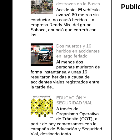
destrozos en la Busch
Publi
Accidente: El vehículo
avanzó 80 metros sin
conductor; no causó heridos. La
empresa Ready Mix, del grupo
Soboce, anunció que correrá con
los...
Dos muertos y 16
heridos en accidentes
en largo feriado
Al menos dos
personas murieron de
forma instantánea y unas 16
resultaron heridas a causa de
accidentes viales registrados entre
la tarde de...
EDUCACIÓN Y
SEGURIDAD VIAL
A través del
Organismo Operativo
de Tránsito (OOT), a
partir de hoy comenzamos con la
campaña de Educación y Seguridad
Vial, destinado tanto...