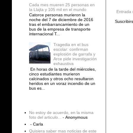
Cada mes mueren 25 personas en
la Llajta y 105 mil en el mundo
Entrada 
Catorce personas murieron la
noche del 7 de diciembre de 2016
Suscribir
tras el embarrancamiento de un
bus de la empresa de transporte
internacional T...
Tragedia en el bus
escolar: confirman
explosión de garrafa y
Arce pide investigación
exhaustiva
En horas de la tarde del miércoles,
cinco estudiantes murieron
calcinados y otros ocho resultaron
heridos en un voraz incendio de un
bus es...
COMENTARIOS
No estoy de acuerdo, en la misma
foto del articulo...
- Anonymous
- Carla
Quisiera saber mas noticias de este