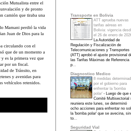
ción Mutualista entre el
Mi lista de blogs
rcunvalación y de pronto
 un camión que tiraba una
Transporte en Bolivia
ATT aprueba nuevas
tarifas aéreas en
ilo Mamani perdió la vida
Bolivia: vigencia des
 San Juan de Dios para la
el 26 de enero de 20
La Autoridad de
Regulación y Fiscalización de
a circulando con el
Telecomunicaciones y Transportes
resó que de un momento a
(ATT) aprobó el ajuste provisional d
r y es la primera vez que
las Tarifas Máximas de Referencia
r por un fiscal.
p...
idad de Tránsito, en
Diagnostico Medico
retenes y avenidas para
8 medidas determina
us vehículos retenidos.
por el gobierno para
enfrentar la 'bomba
polar'
-
Luego de que e
Comité Multisectorial
reuniera este lunes, se determinó
ocho acciones para enfrentar no so
la 'bomba polar' que se avecina, si
to...
Seguridad Vial