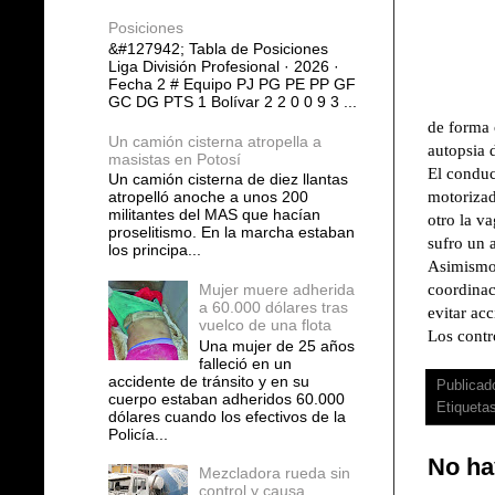
Posiciones
&#127942; Tabla de Posiciones
Liga División Profesional · 2026 ·
Fecha 2 # Equipo PJ PG PE PP GF
GC DG PTS 1 Bolívar 2 2 0 0 9 3 ...
de forma 
Un camión cisterna atropella a
autopsia d
masistas en Potosí
El conduc
Un camión cisterna de diez llantas
motorizad
atropelló anoche a unos 200
militantes del MAS que hacían
otro la v
proselitismo. En la marcha estaban
sufro un 
los principa...
Asimismo,
coordinac
Mujer muere adherida
a 60.000 dólares tras
evitar ac
vuelco de una flota
Los contr
Una mujer de 25 años
falleció en un
accidente de tránsito y en su
Publicad
cuerpo estaban adheridos 60.000
Etiqueta
dólares cuando los efectivos de la
Policía...
No ha
Mezcladora rueda sin
control y causa