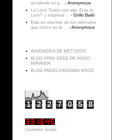
accidente no p...
- Anonymous
La Loro! Todos con ella. Eras tú
Loro? :( estamos ...
- Grillo Bailó
Esta es una foto de los vehículos
que choco en la ...
- Anonymous
blogs
INGENIERIA DE METODOS
BLOG FRIKI GEEK DE HUGO
MIRANDA
BLOG ANGELCAIDO666 MSCD
Vistas de página en total
1
2
2
7
0
5
8
Contador Gratis