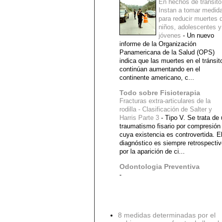
En hechos de tránsito
Instan a tomar medid
para reducir muertes 
niños, adolescentes y
jóvenes
-
Un nuevo
informe de la Organización
Panamericana de la Salud (OPS)
indica que las muertes en el tránsit
continúan aumentando en el
continente americano, c...
Todo sobre Fisioterapia
Fracturas extra-articulares de la
rodilla - Clasificación de Salter y
Harris Parte 3
-
Tipo V. Se trata de
traumatismo fisario por compresión
cuya existencia es controvertida. E
diagnóstico es siempre retrospecti
por la aparición de ci...
Odontologia Preventiva
-
Diagnostico Medico
8 medidas determinadas por el