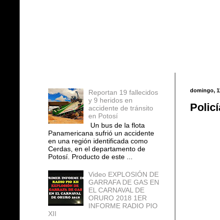
Entradas populares
domingo, 11
Reportan 19 fallecidos
y 9 heridos en
Polic
accidente de tránsito
en Potosí
Un bus de la flota
Panamericana sufrió un accidente
en una región identificada como
Cerdas, en el departamento de
Potosí. Producto de este ...
Video EXPLOSIÓN DE
GARRAFA DE GAS EN
EL CARNAVAL DE
ORURO 2018 1ER
INFORME RADIO PIO
XII