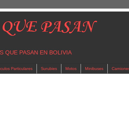
 QUE PASAN
S QUE PASAN EN BOLIVIA
culos Particulares
Surubies
Motos
Minibuses
Camione