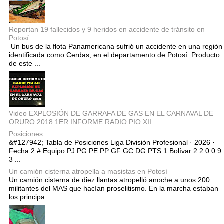
Reportan 19 fallecidos y 9 heridos en accidente de tránsito en
Potosí
Un bus de la flota Panamericana sufrió un accidente en una región
identificada como Cerdas, en el departamento de Potosí. Producto
de este ...
Video EXPLOSIÓN DE GARRAFA DE GAS EN EL CARNAVAL DE
ORURO 2018 1ER INFORME RADIO PIO XII
Posiciones
&#127942; Tabla de Posiciones Liga División Profesional · 2026 ·
Fecha 2 # Equipo PJ PG PE PP GF GC DG PTS 1 Bolívar 2 2 0 0 9
3 ...
Un camión cisterna atropella a masistas en Potosí
Un camión cisterna de diez llantas atropelló anoche a unos 200
militantes del MAS que hacían proselitismo. En la marcha estaban
los principa...