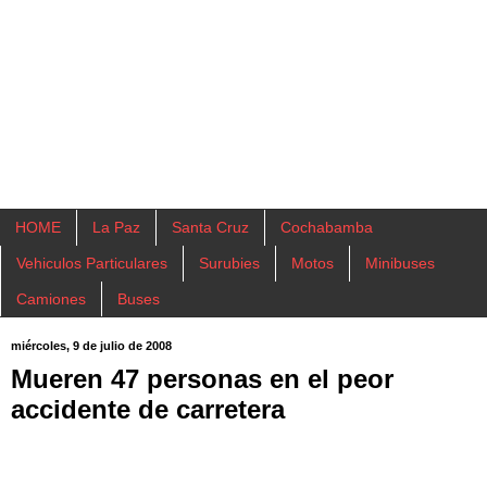
HOME
La Paz
Santa Cruz
Cochabamba
Vehiculos Particulares
Surubies
Motos
Minibuses
Camiones
Buses
miércoles, 9 de julio de 2008
Mueren 47 personas en el peor
accidente de carretera