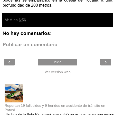
potosinas se embarrancó en la cuesta de Yocalla, a una
profundidad de 200 metros.
AHM
en
6:56
No hay comentarios:
Publicar un comentario
‹
›
Inicio
Ver versión web
Entradas populares
Reportan 19 fallecidos y 9 heridos en accidente de tránsito en
Potosí
Un bus de la flota Panamericana sufrió un accidente en una región