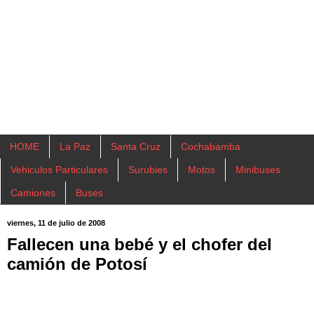
HOME
La Paz
Santa Cruz
Cochabamba
Vehiculos Particulares
Surubies
Motos
Minibuses
Camiones
Buses
viernes, 11 de julio de 2008
Fallecen una bebé y el chofer del
camión de Potosí