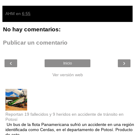
AHM
en
6:55
No hay comentarios:
Publicar un comentario
‹
›
Inicio
Ver versión web
Entradas populares
Reportan 19 fallecidos y 9 heridos en accidente de tránsito en
Potosí
Un bus de la flota Panamericana sufrió un accidente en una región
identificada como Cerdas, en el departamento de Potosí. Producto
de este ...