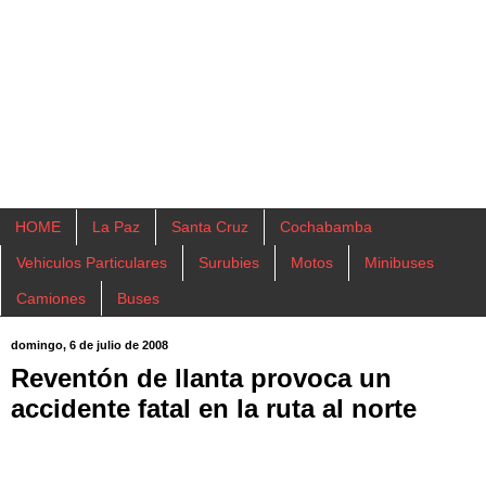
HOME
La Paz
Santa Cruz
Cochabamba
Vehiculos Particulares
Surubies
Motos
Minibuses
Camiones
Buses
domingo, 6 de julio de 2008
Reventón de llanta provoca un
accidente fatal en la ruta al norte