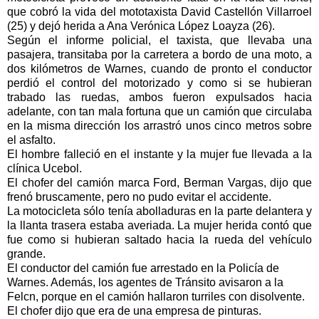
que cobró la vida del mototaxista David Castellón Villarroel
(25) y dejó herida a Ana Verónica López Loayza (26).
Según el informe policial, el taxista, que llevaba una
pasajera, transitaba por la carretera a bordo de una moto, a
dos kilómetros de Warnes, cuando de pronto el conductor
perdió el control del motorizado y como si se hubieran
trabado las ruedas, ambos fueron expulsados hacia
adelante, con tan mala fortuna que un camión que circulaba
en la misma dirección los arrastró unos cinco metros sobre
el asfalto.
El hombre falleció en el instante y la mujer fue llevada a la
clínica Ucebol.
El chofer del camión marca Ford, Berman Vargas, dijo que
frenó bruscamente, pero no pudo evitar el accidente.
La motocicleta sólo tenía abolladuras en la parte delantera y
la llanta trasera estaba averiada. La mujer herida contó que
fue como si hubieran saltado hacia la rueda del vehículo
grande.
El conductor del camión fue arrestado en la Policía de
Warnes. Además, los agentes de Tránsito avisaron a la
Felcn, porque en el camión hallaron turriles con disolvente.
El chofer dijo que era de una empresa de pinturas.