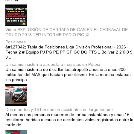
Video EXPLOSIÓN DE GARRAFA DE GAS EN EL CARNAVAL DE
ORURO 2018 1ER INFORME RADIO PIO XII
Posiciones
&#127942; Tabla de Posiciones Liga División Profesional · 2026 ·
Fecha 2 # Equipo PJ PG PE PP GF GC DG PTS 1 Bolívar 2 2 0 0 9
3 ...
Un camión cisterna atropella a masistas en Potosí
Un camión cisterna de diez llantas atropelló anoche a unos 200
militantes del MAS que hacían proselitismo. En la marcha estaban
los principa...
Dos muertos y 16 heridos en accidentes en largo feriado
Al menos dos personas murieron de forma instantánea y unas 16
resultaron heridas a causa de accidentes viales registrados entre la
tarde de...