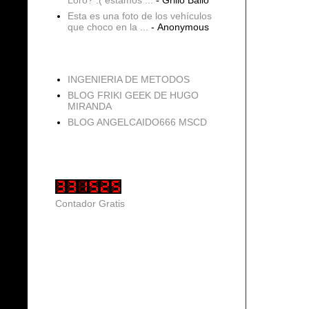
Esta es una foto de los vehículos
que choco en la ...
- Anonymous
blogs
INGENIERIA DE METODOS
BLOG FRIKI GEEK DE HUGO
MIRANDA
BLOG ANGELCAIDO666 MSCD
Vistas de página en total
Contador Gratis