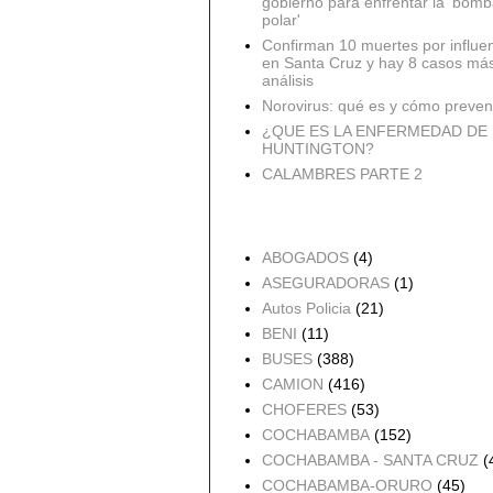
gobierno para enfrentar la 'bomb
polar'
Confirman 10 muertes por influe
en Santa Cruz y hay 8 casos má
análisis
Norovirus: qué es y cómo preveni
¿QUE ES LA ENFERMEDAD DE
HUNTINGTON?
CALAMBRES PARTE 2
Accidentes por Orden
ABOGADOS
(4)
ASEGURADORAS
(1)
Autos Policia
(21)
BENI
(11)
BUSES
(388)
CAMION
(416)
CHOFERES
(53)
COCHABAMBA
(152)
COCHABAMBA - SANTA CRUZ
(
COCHABAMBA-ORURO
(45)