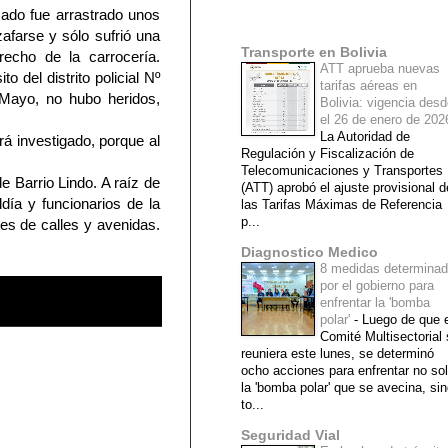
izado fue arrastrado unos
Mi lista de blogs
zafarse y sólo sufrió una
Transporte en Bolivia
recho de la carrocería.
ATT aprueba nuevas
o del distrito policial Nº
tarifas aéreas en
 Mayo, no hubo heridos,
Bolivia: vigencia des
el 26 de enero de 20
La Autoridad de
rá investigado, porque al
Regulación y Fiscalización de
Telecomunicaciones y Transportes
e Barrio Lindo. A raíz de
(ATT) aprobó el ajuste provisional d
ldía y funcionarios de la
las Tarifas Máximas de Referencia
p...
ces de calles y avenidas.
Diagnostico Medico
8 medidas determina
por el gobierno para
enfrentar la 'bomba
polar'
-
Luego de que e
Comité Multisectorial
reuniera este lunes, se determinó
ocho acciones para enfrentar no so
la 'bomba polar' que se avecina, si
to...
Seguridad Vial