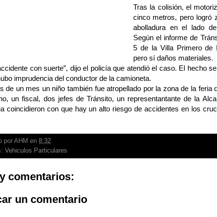
Tras la colisión, el motor
cinco metros, pero logró 
abolladura en el lado de
Según el informe de Tránsit
5 de la Villa Primero de
pero sí daños materiales.
ccidente con suerte”, dijo el policía que atendió el caso. El hecho se
hubo imprudencia del conductor de la camioneta.
de un mes un niño también fue atropellado por la zona de la feria d
o, un fiscal, dos jefes de Tránsito, un representantante de la Alca
ia coincidieron con que hay un alto riesgo de accidentes en los cru
o por
AHM
en
8:32
s:
Vehiculos Particulares
y comentarios:
car un comentario