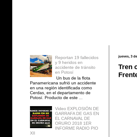
Entradas populares
jueves, 3 de
Reportan 19 fallecidos
y 9 heridos en
Tren 
accidente de tránsito
en Potosí
Frent
Un bus de la flota
Panamericana sufrió un accidente
en una región identificada como
Cerdas, en el departamento de
Potosí. Producto de este ...
Video EXPLOSIÓN DE
GARRAFA DE GAS EN
EL CARNAVAL DE
ORURO 2018 1ER
INFORME RADIO PIO
XII