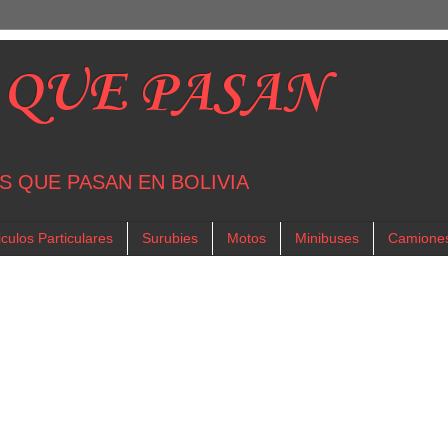
 QUE PASAN
S QUE PASAN EN BOLIVIA
culos Particulares
Surubies
Motos
Minibuses
Camione