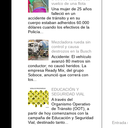
vuelco de una flota
Una mujer de 25 años
falleció en un
accidente de tránsito y en su
cuerpo estaban adheridos 60.000
dólares cuando los efectivos de la
Policía...
Mezcladora rueda sin
control y causa
destrozos en la Busch
Accidente: El vehículo
avanzó 80 metros sin
conductor; no causó heridos. La
empresa Ready Mix, del grupo
Soboce, anunció que correrá con
los...
EDUCACIÓN Y
SEGURIDAD VIAL
A través del
Organismo Operativo
de Tránsito (OOT), a
partir de hoy comenzamos con la
campaña de Educación y Seguridad
Vial, destinado tanto...
Entrada 