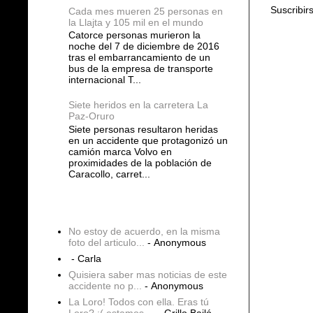
Suscribir
Cada mes mueren 25 personas en
la Llajta y 105 mil en el mundo
Catorce personas murieron la
noche del 7 de diciembre de 2016
tras el embarrancamiento de un
bus de la empresa de transporte
internacional T...
Siete heridos en la carretera La
Paz-Oruro
Siete personas resultaron heridas
en un accidente que protagonizó un
camión marca Volvo en
proximidades de la población de
Caracollo, carret...
COMENTARIOS
No estoy de acuerdo, en la misma
foto del articulo...
- Anonymous
- Carla
Quisiera saber mas noticias de este
accidente no p...
- Anonymous
La Loro! Todos con ella. Eras tú
Loro? :( estamos ...
- Grillo Bailó