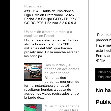
Posiciones
&#127942; Tabla de Posiciones
Liga División Profesional · 2026 ·
Fecha 2 # Equipo PJ PG PE PP GF
GC DG PTS 1 Bolívar 2 2 0 0 9 3 ...
Un camión cisterna atropella a
“Fue un a
masistas en Potosí
parecer 
Un camión cisterna de diez llantas
atropelló anoche a unos 200
Hace más 
militantes del MAS que hacían
este hech
proselitismo. En la marcha estaban
Ferroviar
los principa...
/RDM
Dos muertos y 16
heridos en accidentes
Publicad
en largo feriado
Etiqueta
Al menos dos
personas murieron de
forma instantánea y unas 16
No ha
resultaron heridas a causa de
accidentes viales registrados entre
la tarde de...
Publi
Mujer muere adherida
a 60.000 dólares tras