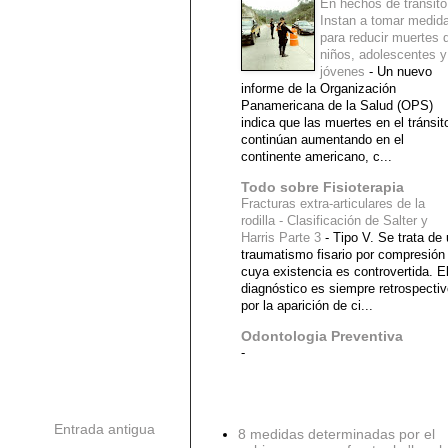
En hechos de tránsito
Instan a tomar medid
para reducir muertes 
niños, adolescentes y
jóvenes
-
Un nuevo
informe de la Organización
Panamericana de la Salud (OPS)
indica que las muertes en el tránsit
continúan aumentando en el
continente americano, c...
Todo sobre Fisioterapia
Fracturas extra-articulares de la
rodilla - Clasificación de Salter y
Harris Parte 3
-
Tipo V. Se trata de
traumatismo fisario por compresión
cuya existencia es controvertida. E
diagnóstico es siempre retrospecti
por la aparición de ci...
Odontologia Preventiva
-
Diagnostico Medico
Entrada antigua
8 medidas determinadas por el