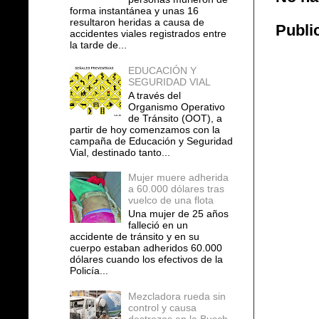
forma instantánea y unas 16
resultaron heridas a causa de
Publi
accidentes viales registrados entre
la tarde de...
EDUCACIÓN Y
SEGURIDAD VIAL
A través del
Organismo Operativo
de Tránsito (OOT), a
partir de hoy comenzamos con la
campaña de Educación y Seguridad
Vial, destinado tanto...
Mujer muere adherida
a 60.000 dólares tras
vuelco de una flota
Una mujer de 25 años
falleció en un
accidente de tránsito y en su
cuerpo estaban adheridos 60.000
dólares cuando los efectivos de la
Policía...
Mezcladora rueda sin
control y causa
destrozos en la Busch