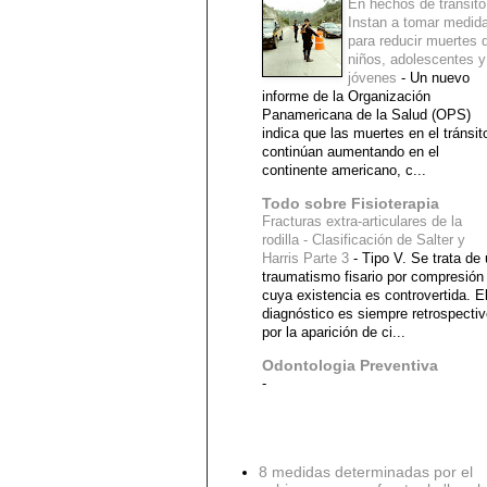
En hechos de tránsito
Instan a tomar medid
para reducir muertes 
niños, adolescentes y
jóvenes
-
Un nuevo
informe de la Organización
Panamericana de la Salud (OPS)
indica que las muertes en el tránsit
continúan aumentando en el
continente americano, c...
Todo sobre Fisioterapia
Fracturas extra-articulares de la
rodilla - Clasificación de Salter y
Harris Parte 3
-
Tipo V. Se trata de
traumatismo fisario por compresión
cuya existencia es controvertida. E
diagnóstico es siempre retrospecti
por la aparición de ci...
Odontologia Preventiva
-
Diagnostico Medico
8 medidas determinadas por el