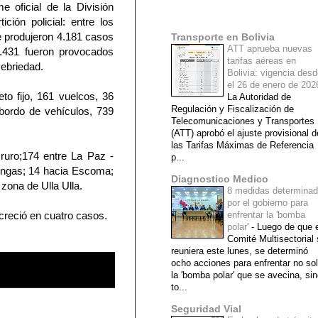
e oficial de la División
Mi lista de blogs
ición policial: entre los
e produjeron 4.181 casos
Transporte en Bolivia
ATT aprueba nuevas
1.431 fueron provocados
tarifas aéreas en
 ebriedad.
Bolivia: vigencia des
el 26 de enero de 20
to fijo, 161 vuelcos, 36
La Autoridad de
Regulación y Fiscalización de
bordo de vehículos, 739
Telecomunicaciones y Transportes
(ATT) aprobó el ajuste provisional d
las Tarifas Máximas de Referencia
ruro;174 entre La Paz -
p...
ungas; 14 hacia Escoma;
Diagnostico Medico
zona de Ulla Ulla.
8 medidas determina
por el gobierno para
reció en cuatro casos.
enfrentar la 'bomba
polar'
-
Luego de que e
Comité Multisectorial
reuniera este lunes, se determinó
ocho acciones para enfrentar no so
la 'bomba polar' que se avecina, si
to...
Seguridad Vial