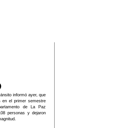
En Facebook
ánsito informó ayer, que
s en el primer semestre
partamento de La Paz
108 personas y dejaron
magnitud.