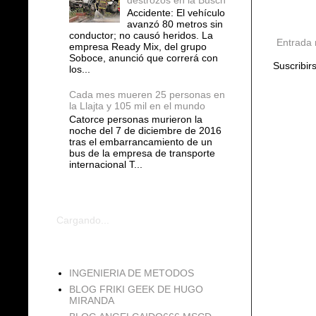
Accidente: El vehículo
avanzó 80 metros sin
conductor; no causó heridos. La
Entrada 
empresa Ready Mix, del grupo
Soboce, anunció que correrá con
Suscribir
los...
Cada mes mueren 25 personas en
la Llajta y 105 mil en el mundo
Catorce personas murieron la
noche del 7 de diciembre de 2016
tras el embarrancamiento de un
bus de la empresa de transporte
internacional T...
COMENTARIOS
Cargando...
blogs
INGENIERIA DE METODOS
BLOG FRIKI GEEK DE HUGO
MIRANDA