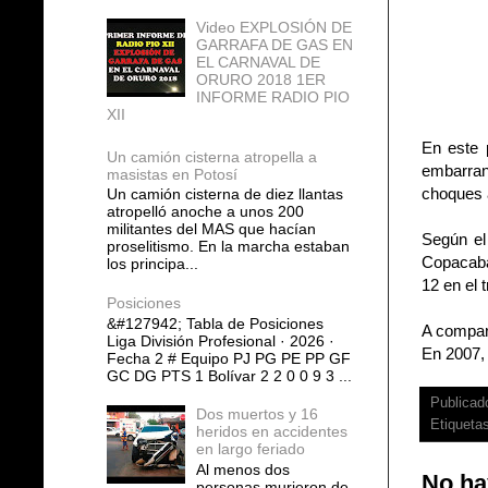
Video EXPLOSIÓN DE
GARRAFA DE GAS EN
EL CARNAVAL DE
ORURO 2018 1ER
INFORME RADIO PIO
XII
En este 
Un camión cisterna atropella a
embarran
masistas en Potosí
choques a
Un camión cisterna de diez llantas
atropelló anoche a unos 200
militantes del MAS que hacían
Según el
proselitismo. En la marcha estaban
Copacaba
los principa...
12 en el 
Posiciones
&#127942; Tabla de Posiciones
A compar
Liga División Profesional · 2026 ·
En 2007,
Fecha 2 # Equipo PJ PG PE PP GF
GC DG PTS 1 Bolívar 2 2 0 0 9 3 ...
Publicad
Dos muertos y 16
Etiqueta
heridos en accidentes
en largo feriado
Al menos dos
No ha
personas murieron de