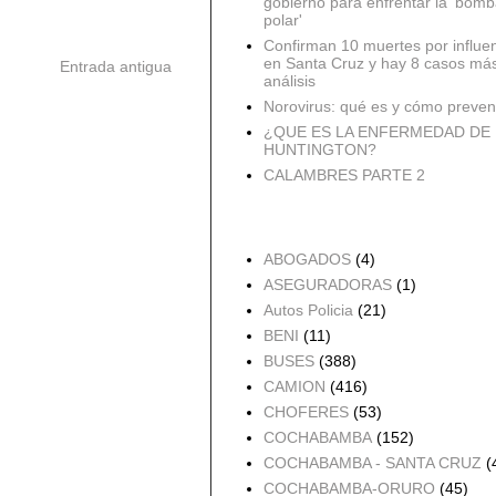
gobierno para enfrentar la 'bomb
polar'
Confirman 10 muertes por influe
en Santa Cruz y hay 8 casos má
Entrada antigua
análisis
Norovirus: qué es y cómo preveni
¿QUE ES LA ENFERMEDAD DE
HUNTINGTON?
CALAMBRES PARTE 2
Accidentes por Orden
ABOGADOS
(4)
ASEGURADORAS
(1)
Autos Policia
(21)
BENI
(11)
BUSES
(388)
CAMION
(416)
CHOFERES
(53)
COCHABAMBA
(152)
COCHABAMBA - SANTA CRUZ
(
COCHABAMBA-ORURO
(45)