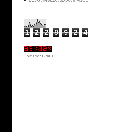
BLOG ANGELCAIDO666 MSCD
Vistas de página en total
1
2
2
8
9
2
4
Contador Gratis