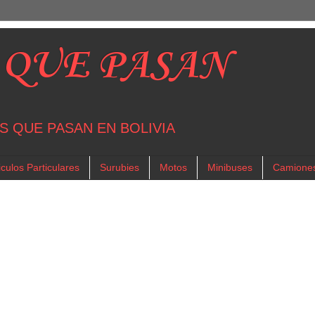
 QUE PASAN
S QUE PASAN EN BOLIVIA
culos Particulares
Surubies
Motos
Minibuses
Camione