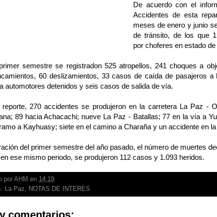
De acuerdo con el inform
Accidentes de esta repart
meses de enero y junio s
de tránsito, de los que 
por choferes en estado de
primer semestre se registradon 525 atropellos, 241 choques a obje
camientos, 60 deslizamientos, 33 casos de caída de pasajeros a 
 automotores detenidos y seis casos de salida de vía.
 reporte, 270 accidentes se produjeron en la carretera La Paz - O
na; 89 hacia Achacachi; nueve La Paz - Batallas; 77 en la vía a Y
tramo a Kayhuasy; siete en el camino a Charaña y un accidente en la 
ación del primer semestre del año pasado, el número de muertes dec
 en ese mismo periodo, se produjeron 112 casos y 1.093 heridos.
o por
AHM
en
14:19
s:
La Paz
,
NOTAS DE INTERES
y comentarios: