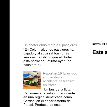
Entradas populares
jueves, 10 d
Un chofer ebrio mata a 5 pasajeros
´En Colomi algunos pasajeros han
Este 
bajado y al subir (al bus) unas
señoras han dicho que el chofer
está borracho”, afirmó ayer una
pasajera qu...
Reportan 19 fallecidos
y 9 heridos en
accidente de tránsito
en Potosí
Un bus de la flota
Panamericana sufrió un accidente
en una región identificada como
Cerdas, en el departamento de
Potosí. Producto de este ...