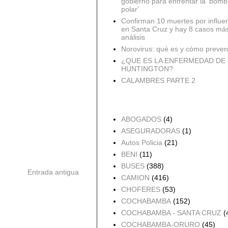
gobierno para enfrentar la 'bomb
polar'
Confirman 10 muertes por influe
en Santa Cruz y hay 8 casos má
análisis
Norovirus: qué es y cómo preveni
¿QUE ES LA ENFERMEDAD DE
HUNTINGTON?
CALAMBRES PARTE 2
Accidentes por Orden
ABOGADOS
(4)
ASEGURADORAS
(1)
Autos Policia
(21)
BENI
(11)
BUSES
(388)
Entrada antigua
CAMION
(416)
CHOFERES
(53)
COCHABAMBA
(152)
COCHABAMBA - SANTA CRUZ
(
COCHABAMBA-ORURO
(45)