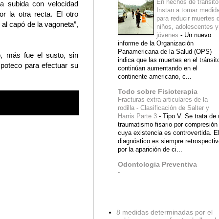
En hechos de tránsito
ra subida con velocidad
Instan a tomar medid
 la otra recta. El otro
para reducir muertes 
al capó de la vagoneta”,
niños, adolescentes y
jóvenes
-
Un nuevo
informe de la Organización
Panamericana de la Salud (OPS)
o, más fue el susto, sin
indica que las muertes en el tránsit
poteco para efectuar su
continúan aumentando en el
continente americano, c...
Todo sobre Fisioterapia
Fracturas extra-articulares de la
rodilla - Clasificación de Salter y
Harris Parte 3
-
Tipo V. Se trata de
traumatismo fisario por compresión
cuya existencia es controvertida. E
diagnóstico es siempre retrospecti
por la aparición de ci...
Odontologia Preventiva
-
Diagnostico Medico
8 medidas determinadas por el