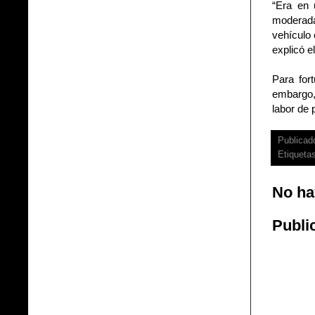
“Era en 
moderada
vehículo 
explicó e
Para fort
embargo,
labor de 
Publicad
Etiqueta
No ha
Publi