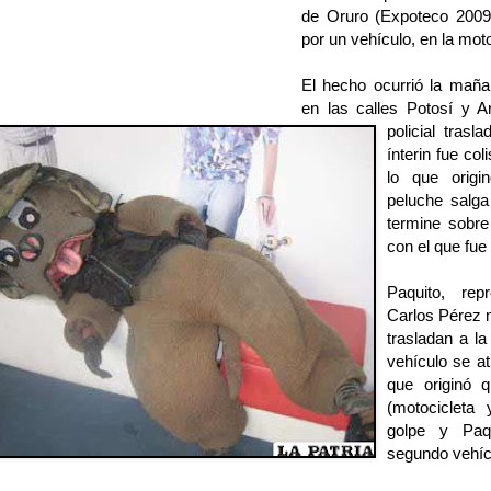
de Oruro (Expoteco 2009
por un vehículo, en la moto
El hecho ocurrió la mañ
en las calles Potosí y A
policial tras
ínterin fue co
lo que orig
peluche salga
termine sobre
con el que fue 
Paquito, rep
Carlos Pérez 
trasladan a la
vehículo se a
que originó 
(motocicleta
golpe y Paq
segundo vehíc