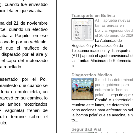
), cuando fue envestido
Mi lista de blogs
cicleta en que viajaba.
Transporte en Bolivia
ATT aprueba nuevas
ana del 21 de noviembre
tarifas aéreas en
rce, cuando un efectivo
Bolivia: vigencia des
ladaba a Paquito, en ese
el 26 de enero de 20
La Autoridad de
lisionado por un vehículo,
Regulación y Fiscalización de
inó que el muñeco de
Telecomunicaciones y Transportes
 disparado por el aire y
(ATT) aprobó el ajuste provisional d
 el capó del motorizado
las Tarifas Máximas de Referencia
p...
atropellado.
Diagnostico Medico
resentado por el Pol.
8 medidas determina
por el gobierno para
manifestó que cuando se
enfrentar la 'bomba
 feria en motocicleta, un
polar'
-
Luego de que e
travesó en su camino, lo
Comité Multisectorial
que ambos motorizados
reuniera este lunes, se determinó
 y vagoneta) frenen de
ocho acciones para enfrentar no so
la 'bomba polar' que se avecina, si
uito termine sobre el
to...
ulo.
Seguridad Vial