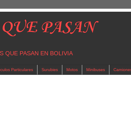
 QUE PASAN
S QUE PASAN EN BOLIVIA
culos Particulares
Surubies
Motos
Minibuses
Camione