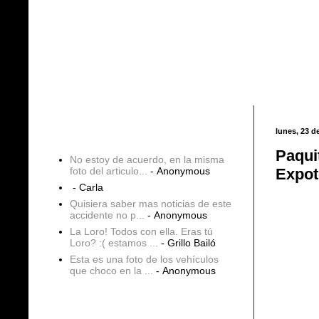
Entradas populares
lunes, 23 d
COMENTARIOS
Paqui
No estoy de acuerdo, en la misma
foto del articulo...
- Anonymous
Expot
- Carla
Quisiera saber mas noticias de este
accidente no p...
- Anonymous
La Loro! Todos con ella. Eras tú
Loro? :( estamos ...
- Grillo Bailó
Esta es una foto de los vehículos
que choco en la ...
- Anonymous
blogs