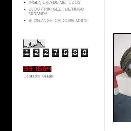
INGENIERIA DE METODOS
BLOG FRIKI GEEK DE HUGO
MIRANDA
BLOG ANGELCAIDO666 MSCD
Vistas de página en total
1
2
2
7
6
8
0
Contador Gratis