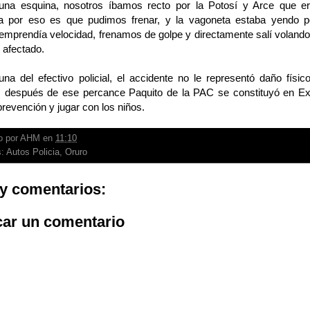
una esquina, nosotros íbamos recto por la Potosí y Arce que e
 por eso es que pudimos frenar, y la vagoneta estaba yendo por
emprendía velocidad, frenamos de golpe y directamente salí volando 
l afectado.
una del efectivo policial, el accidente no le representó daño físic
 después de ese percance Paquito de la PAC se constituyó en Ex
prevención y jugar con los niños.
o por
AHM
en
11:10
s:
Autos Policia
,
Oruro
y comentarios:
car un comentario