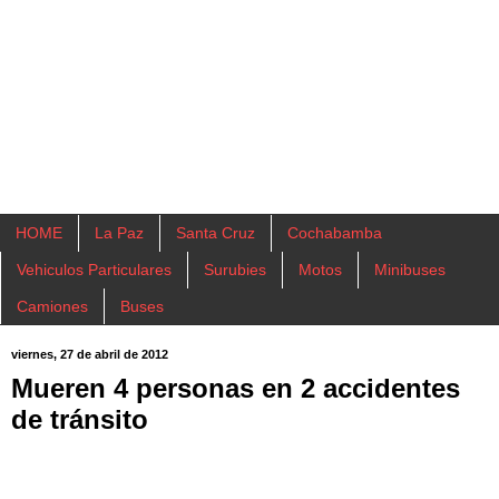
HOME
La Paz
Santa Cruz
Cochabamba
Vehiculos Particulares
Surubies
Motos
Minibuses
Camiones
Buses
viernes, 27 de abril de 2012
Mueren 4 personas en 2 accidentes
de tránsito