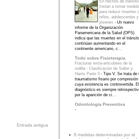
En hechos de tránsito
Instan a tomar medid
para reducir muertes 
niños, adolescentes y
jóvenes
-
Un nuevo
informe de la Organización
Panamericana de la Salud (OPS)
indica que las muertes en el tránsit
continúan aumentando en el
continente americano, c...
Todo sobre Fisioterapia
Fracturas extra-articulares de la
rodilla - Clasificación de Salter y
Harris Parte 3
-
Tipo V. Se trata de
traumatismo fisario por compresión
cuya existencia es controvertida. E
diagnóstico es siempre retrospecti
por la aparición de ci...
Odontologia Preventiva
-
Entrada antigua
Diagnostico Medico
8 medidas determinadas por el