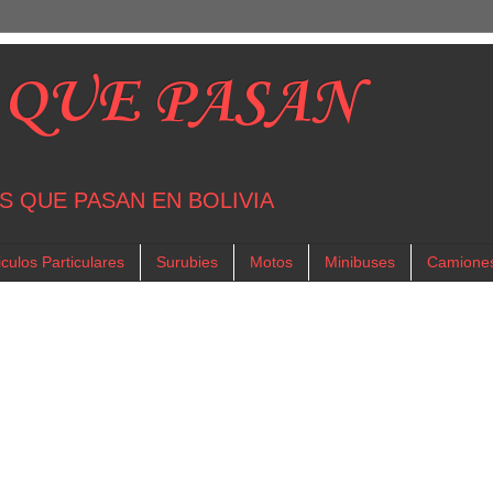
 QUE PASAN
S QUE PASAN EN BOLIVIA
culos Particulares
Surubies
Motos
Minibuses
Camione