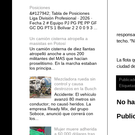
Posiciones
&#127942; Tabla de Posiciones
Liga División Profesional · 2026 ·
Fecha 2 # Equipo PJ PG PE PP GF
GC DG PTS 1 Bolívar 2 2 0 0 9 3 ...
responsab
Un camión cisterna atropella a
techo. “N
masistas en Potosí
Un camión cisterna de diez llantas
atropelló anoche a unos 200
militantes del MAS que hacían
La flota 
proselitismo. En la marcha estaban
ciudad d
los principa...
Mezcladora rueda sin
Publicad
control y causa
Etiqueta
destrozos en la Busch
Accidente: El vehículo
avanzó 80 metros sin
No ha
conductor; no causó heridos. La
empresa Ready Mix, del grupo
Soboce, anunció que correrá con
Publi
los...
Mujer muere adherida
a 60.000 dólares tras