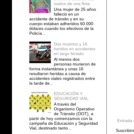
vuelco de una flota
Una mujer de 25 años
falleció en un
accidente de tránsito y en su
cuerpo estaban adheridos 60.000
dólares cuando los efectivos de la
Policía...
Dos muertos y 16
heridos en accidentes
en largo feriado
Al menos dos
personas murieron de
forma instantánea y unas 16
resultaron heridas a causa de
accidentes viales registrados entre
la tarde de...
EDUCACIÓN Y
SEGURIDAD VIAL
A través del
Organismo Operativo
de Tránsito (OOT), a
partir de hoy comenzamos con la
Entrada 
campaña de Educación y Seguridad
Vial, destinado tanto...
Suscribir