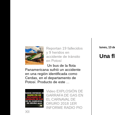
Entradas populares
lunes, 13 d
Reportan 19 fallecidos
y 9 heridos en
Una f
accidente de tránsito
en Potosí
Un bus de la flota
Panamericana sufrió un accidente
en una región identificada como
Cerdas, en el departamento de
Potosí. Producto de este ...
Video EXPLOSIÓN DE
GARRAFA DE GAS EN
EL CARNAVAL DE
ORURO 2018 1ER
INFORME RADIO PIO
XII