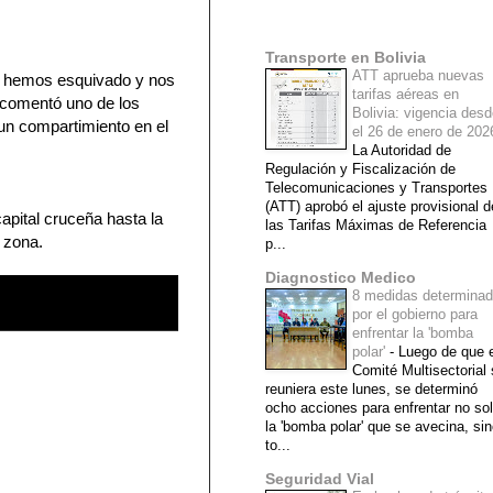
Mi lista de blogs
Transporte en Bolivia
ATT aprueba nuevas
, hemos esquivado y nos
tarifas aéreas en
, comentó uno de los
Bolivia: vigencia des
un compartimiento en el
el 26 de enero de 20
La Autoridad de
Regulación y Fiscalización de
Telecomunicaciones y Transportes
(ATT) aprobó el ajuste provisional d
apital cruceña hasta la
las Tarifas Máximas de Referencia
 zona.
p...
Diagnostico Medico
8 medidas determina
por el gobierno para
enfrentar la 'bomba
polar'
-
Luego de que e
Comité Multisectorial
reuniera este lunes, se determinó
ocho acciones para enfrentar no so
la 'bomba polar' que se avecina, si
to...
Seguridad Vial