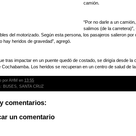
camión.
“Por no darle a un camión
salimos (de la carretera)”
les del motorizado. Según esta persona, los pasajeros salieron por 
o hay heridos de gravedad”, agregó.
que tras impactar en un puente quedó de costado, se dirigía desde la c
e Cochabamba. Los heridos se recuperan en un centro de salud de la
o por
AHM
en
13:55
s:
BUSES
,
SANTA CRUZ
y comentarios:
car un comentario