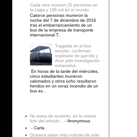
Cada mes mueren 25 personas en
la Llajta y 105 mil en el mundo
Catorce personas murieron la
noche del 7 de diciembre de 2016
tras el embarrancamiento de un
bus de la empresa de transporte
internacional T...
Tragedia en el bus
escolar: confirman
explosión de garrafa y
Arce pide investigación
exhaustiva
En horas de la tarde del miércoles,
cinco estudiantes murieron
calcinados y otros ocho resultaron
heridos en un voraz incendio de un
bus es...
COMENTARIOS
No estoy de acuerdo, en la misma
foto del articulo...
- Anonymous
- Carla
Quisiera saber mas noticias de este