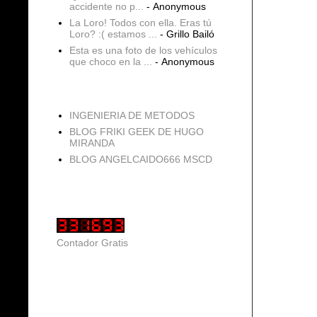
accidente no p...
- Anonymous
La Loro! Todos con ella. Eras tú
Loro? :( estamos ...
- Grillo Bailó
Esta es una foto de los vehículos
que choco en la ...
- Anonymous
blogs
INGENIERIA DE METODOS
BLOG FRIKI GEEK DE HUGO
MIRANDA
BLOG ANGELCAIDO666 MSCD
Vistas de página en total
Contador Gratis