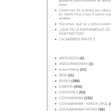
gobierno para enfrentar la 'bomb
polar'
Confirman 10 muertes por influe
en Santa Cruz y hay 8 casos má
análisis
Norovirus: qué es y cómo preveni
¿QUE ES LA ENFERMEDAD DE
HUNTINGTON?
CALAMBRES PARTE 2
Accidentes por Orden
ABOGADOS
(4)
ASEGURADORAS
(1)
Autos Policia
(21)
BENI
(11)
BUSES
(388)
CAMION
(416)
CHOFERES
(53)
COCHABAMBA
(152)
COCHABAMBA - SANTA CRUZ
(
COCHABAMBA-ORURO
(45)