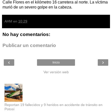
Calle Flores en el kilómetro 16 carretera al norte. La víctima
murió de un severo golpe en la cabeza.
AHM
en
10:29
No hay comentarios:
Publicar un comentario
‹
›
Inicio
Ver versión web
Entradas populares
Reportan 19 fallecidos y 9 heridos en accidente de tránsito en
Potosí