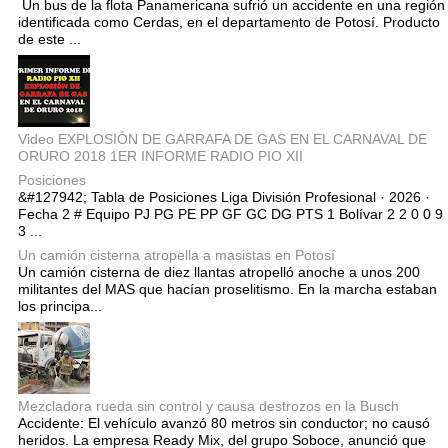
Un bus de la flota Panamericana sufrió un accidente en una región
identificada como Cerdas, en el departamento de Potosí. Producto
de este ...
Video EXPLOSIÓN DE GARRAFA DE GAS EN EL CARNAVAL DE
ORURO 2018 1ER INFORME RADIO PIO XII
Posiciones
&#127942; Tabla de Posiciones Liga División Profesional · 2026 ·
Fecha 2 # Equipo PJ PG PE PP GF GC DG PTS 1 Bolívar 2 2 0 0 9
3 ...
Un camión cisterna atropella a masistas en Potosí
Un camión cisterna de diez llantas atropelló anoche a unos 200
militantes del MAS que hacían proselitismo. En la marcha estaban
los principa...
Mezcladora rueda sin control y causa destrozos en la Busch
Accidente: El vehículo avanzó 80 metros sin conductor; no causó
heridos. La empresa Ready Mix, del grupo Soboce, anunció que