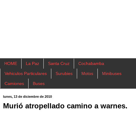
HOME
La Paz
Santa Cruz
Cochabamba
Vehiculos Particulares
Surubies
Motos
Minibuses
Camiones
Buses
lunes, 13 de diciembre de 2010
Murió atropellado camino a warnes.