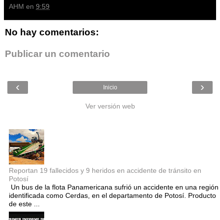
AHM
en
9:59
No hay comentarios:
Publicar un comentario
‹
›
Inicio
Ver versión web
Entradas populares
Reportan 19 fallecidos y 9 heridos en accidente de tránsito en
Potosí
Un bus de la flota Panamericana sufrió un accidente en una región
identificada como Cerdas, en el departamento de Potosí. Producto
de este ...