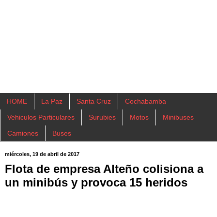
HOME
La Paz
Santa Cruz
Cochabamba
Vehiculos Particulares
Surubies
Motos
Minibuses
Camiones
Buses
miércoles, 19 de abril de 2017
Flota de empresa Alteño colisiona a
un minibús y provoca 15 heridos