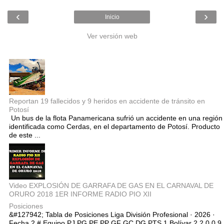
‹
›
Inicio
Ver versión web
Entradas populares
Reportan 19 fallecidos y 9 heridos en accidente de tránsito en
Potosí
Un bus de la flota Panamericana sufrió un accidente en una región
identificada como Cerdas, en el departamento de Potosí. Producto
de este ...
Video EXPLOSIÓN DE GARRAFA DE GAS EN EL CARNAVAL DE
ORURO 2018 1ER INFORME RADIO PIO XII
Posiciones
&#127942; Tabla de Posiciones Liga División Profesional · 2026 ·
Fecha 2 # Equipo PJ PG PE PP GF GC DG PTS 1 Bolívar 2 2 0 0 9