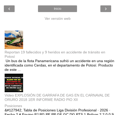
‹
›
Inicio
Ver versión web
Entradas populares
Reportan 19 fallecidos y 9 heridos en accidente de tránsito en
Potosí
Un bus de la flota Panamericana sufrió un accidente en una región
identificada como Cerdas, en el departamento de Potosí. Producto
de este ...
Video EXPLOSIÓN DE GARRAFA DE GAS EN EL CARNAVAL DE
ORURO 2018 1ER INFORME RADIO PIO XII
Posiciones
&#127942; Tabla de Posiciones Liga División Profesional · 2026 ·
Fecha 2 # Equipo PJ PG PE PP GF GC DG PTS 1 Bolívar 2 2 0 0 9