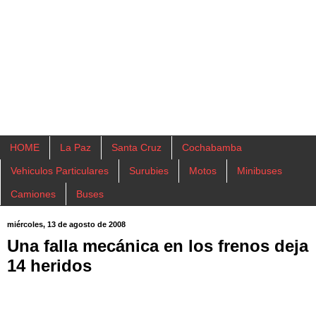
HOME
La Paz
Santa Cruz
Cochabamba
Vehiculos Particulares
Surubies
Motos
Minibuses
Camiones
Buses
miércoles, 13 de agosto de 2008
Una falla mecánica en los frenos deja
14 heridos