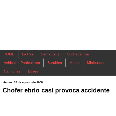
HOME
La Paz
Santa Cruz
Cochabamba
Vehiculos Particulares
Surubies
Motos
Minibuses
Camiones
Buses
viernes, 15 de agosto de 2008
Chofer ebrio casi provoca accidente