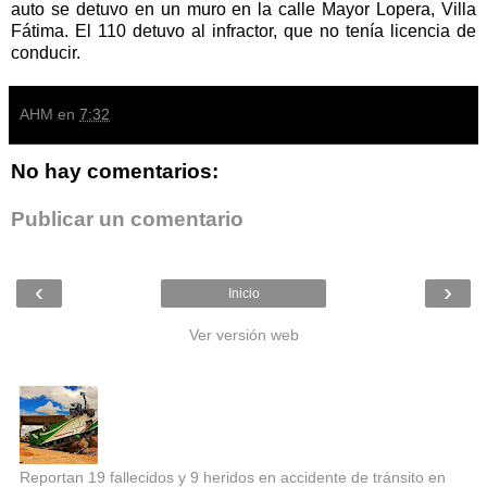
auto se detuvo en un muro en la calle Mayor Lopera, Villa
Fátima. El 110 detuvo al infractor, que no tenía licencia de
conducir.
AHM
en
7:32
No hay comentarios:
Publicar un comentario
‹
›
Inicio
Ver versión web
Entradas populares
Reportan 19 fallecidos y 9 heridos en accidente de tránsito en