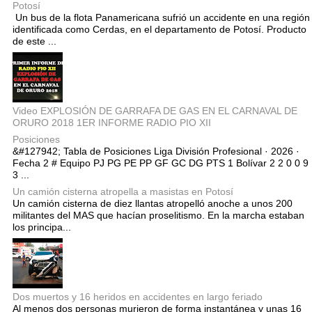
Potosí
Un bus de la flota Panamericana sufrió un accidente en una región
identificada como Cerdas, en el departamento de Potosí. Producto
de este ...
Video EXPLOSIÓN DE GARRAFA DE GAS EN EL CARNAVAL DE
ORURO 2018 1ER INFORME RADIO PIO XII
Posiciones
&#127942; Tabla de Posiciones Liga División Profesional · 2026 ·
Fecha 2 # Equipo PJ PG PE PP GF GC DG PTS 1 Bolívar 2 2 0 0 9
3 ...
Un camión cisterna atropella a masistas en Potosí
Un camión cisterna de diez llantas atropelló anoche a unos 200
militantes del MAS que hacían proselitismo. En la marcha estaban
los principa...
Dos muertos y 16 heridos en accidentes en largo feriado
Al menos dos personas murieron de forma instantánea y unas 16