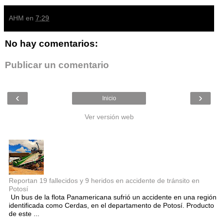
AHM
en
7:29
No hay comentarios:
Publicar un comentario
‹
›
Inicio
Ver versión web
Entradas populares
Reportan 19 fallecidos y 9 heridos en accidente de tránsito en
Potosí
Un bus de la flota Panamericana sufrió un accidente en una región
identificada como Cerdas, en el departamento de Potosí. Producto
de este ...