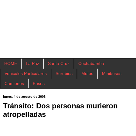
HOME
La Paz
Santa Cruz
Cochabamba
Vehiculos Particulares
Surubies
Motos
Minibuses
Camiones
Buses
lunes, 4 de agosto de 2008
Tránsito: Dos personas murieron
atropelladas