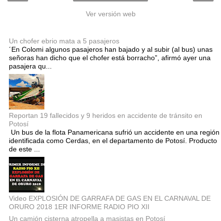
Ver versión web
Entradas populares
Un chofer ebrio mata a 5 pasajeros
´En Colomi algunos pasajeros han bajado y al subir (al bus) unas
señoras han dicho que el chofer está borracho”, afirmó ayer una
pasajera qu...
Reportan 19 fallecidos y 9 heridos en accidente de tránsito en
Potosí
Un bus de la flota Panamericana sufrió un accidente en una región
identificada como Cerdas, en el departamento de Potosí. Producto
de este ...
Video EXPLOSIÓN DE GARRAFA DE GAS EN EL CARNAVAL DE
ORURO 2018 1ER INFORME RADIO PIO XII
Un camión cisterna atropella a masistas en Potosí