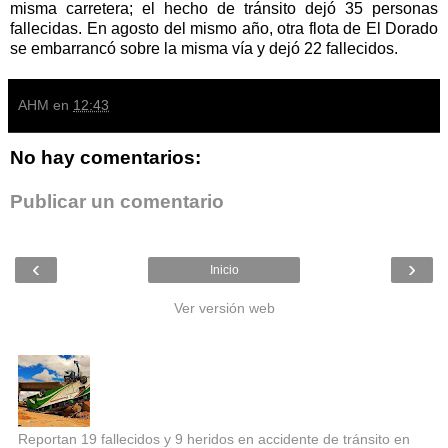
misma carretera; el hecho de tránsito dejó 35 personas
fallecidas. En agosto del mismo año, otra flota de El Dorado
se embarrancó sobre la misma vía y dejó 22 fallecidos.
AHM
en
12:43
No hay comentarios:
Publicar un comentario
‹
›
Inicio
Ver versión web
Entradas populares
Reportan 19 fallecidos y 9 heridos en accidente de tránsito en