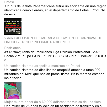
Potosí
Un bus de la flota Panamericana sufrió un accidente en una región
identificada como Cerdas, en el departamento de Potosí. Producto
de este ...
Video EXPLOSIÓN DE GARRAFA DE GAS EN EL CARNAVAL DE
ORURO 2018 1ER INFORME RADIO PIO XII
Posiciones
&#127942; Tabla de Posiciones Liga División Profesional · 2026 ·
Fecha 2 # Equipo PJ PG PE PP GF GC DG PTS 1 Bolívar 2 2 0 0 9
3 ...
Un camión cisterna atropella a masistas en Potosí
Un camión cisterna de diez llantas atropelló anoche a unos 200
militantes del MAS que hacían proselitismo. En la marcha estaban
los principa...
Mujer muere adherida a 60.000 dólares tras vuelco de una flota
Una mujer de 25 años falleció en un accidente de tránsito y en su