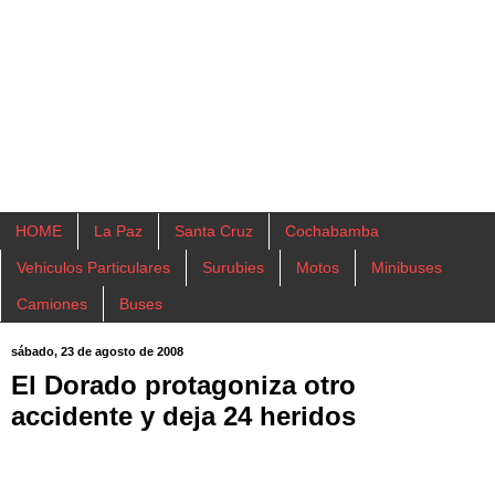
HOME
La Paz
Santa Cruz
Cochabamba
Vehiculos Particulares
Surubies
Motos
Minibuses
Camiones
Buses
sábado, 23 de agosto de 2008
El Dorado protagoniza otro
accidente y deja 24 heridos