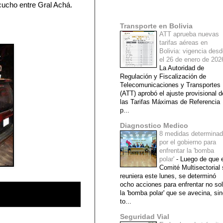
cucho entre Gral Achá.
Mi lista de blogs
Transporte en Bolivia
ATT aprueba nuevas
tarifas aéreas en
Bolivia: vigencia des
el 26 de enero de 20
La Autoridad de
Regulación y Fiscalización de
Telecomunicaciones y Transportes
(ATT) aprobó el ajuste provisional d
las Tarifas Máximas de Referencia
p...
Diagnostico Medico
8 medidas determina
por el gobierno para
enfrentar la 'bomba
polar'
-
Luego de que e
Comité Multisectorial
reuniera este lunes, se determinó
ocho acciones para enfrentar no so
la 'bomba polar' que se avecina, si
to...
Seguridad Vial