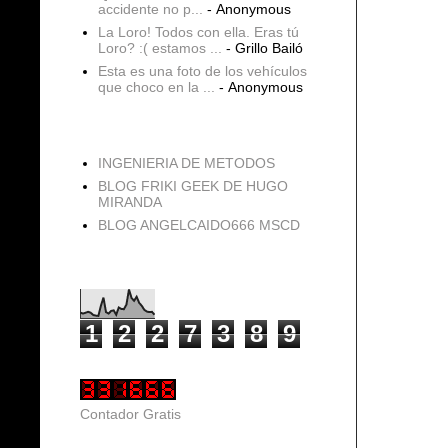
accidente no p...
- Anonymous
La Loro! Todos con ella. Eras tú
Loro? :( estamos ...
- Grillo Bailó
Esta es una foto de los vehículos
que choco en la ...
- Anonymous
blogs
INGENIERIA DE METODOS
BLOG FRIKI GEEK DE HUGO
MIRANDA
BLOG ANGELCAIDO666 MSCD
Vistas de página en total
1
2
2
7
3
8
9
Contador Gratis