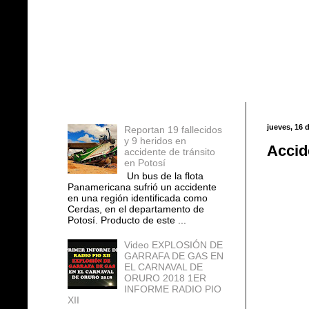
Entradas populares
jueves, 16 
Reportan 19 fallecidos
y 9 heridos en
Accid
accidente de tránsito
en Potosí
Un bus de la flota
Panamericana sufrió un accidente
en una región identificada como
Cerdas, en el departamento de
Potosí. Producto de este ...
Video EXPLOSIÓN DE
GARRAFA DE GAS EN
EL CARNAVAL DE
ORURO 2018 1ER
INFORME RADIO PIO
XII