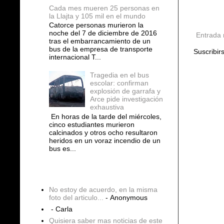
Cada mes mueren 25 personas en
la Llajta y 105 mil en el mundo
Catorce personas murieron la
noche del 7 de diciembre de 2016
Entrada 
tras el embarrancamiento de un
bus de la empresa de transporte
Suscribir
internacional T...
Tragedia en el bus
escolar: confirman
explosión de garrafa y
Arce pide investigación
exhaustiva
En horas de la tarde del miércoles,
cinco estudiantes murieron
calcinados y otros ocho resultaron
heridos en un voraz incendio de un
bus es...
COMENTARIOS
No estoy de acuerdo, en la misma
foto del articulo...
- Anonymous
- Carla
Quisiera saber mas noticias de este