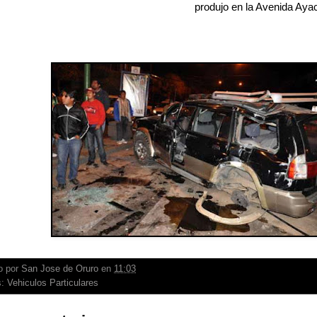
produjo en la Avenida Aya
o por
San Jose de Oruro
en
11:03
s:
Vehiculos Particulares