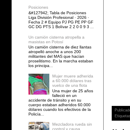
Posiciones
&#127942; Tabla de Posiciones
Liga División Profesional · 2026 ·
Fecha 2 # Equipo PJ PG PE PP GF
GC DG PTS 1 Bolívar 2 2 0 0 9 3 ...
Un camión cisterna atropella a
masistas en Potosí
Un camión cisterna de diez llantas
atropelló anoche a unos 200
militantes del MAS que hacían
proselitismo. En la marcha estaban
los principa...
Mujer muere adherida
a 60.000 dólares tras
vuelco de una flota
Una mujer de 25 años
falleció en un
accidente de tránsito y en su
cuerpo estaban adheridos 60.000
dólares cuando los efectivos de la
Publicad
Policía...
Etiqueta
Mezcladora rueda sin
control y causa