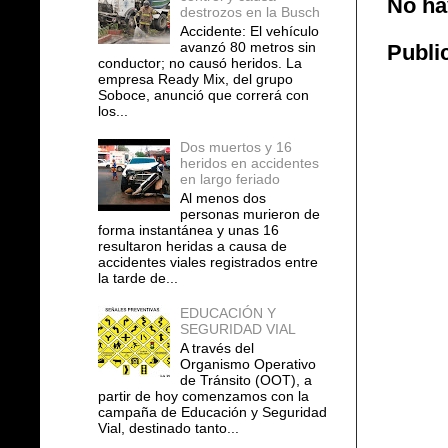
No ha
destrozos en la Busch
Accidente: El vehículo
avanzó 80 metros sin
Publi
conductor; no causó heridos. La
empresa Ready Mix, del grupo
Soboce, anunció que correrá con
los...
Dos muertos y 16
heridos en accidentes
en largo feriado
Al menos dos
personas murieron de
forma instantánea y unas 16
resultaron heridas a causa de
accidentes viales registrados entre
la tarde de...
EDUCACIÓN Y
SEGURIDAD VIAL
A través del
Organismo Operativo
de Tránsito (OOT), a
partir de hoy comenzamos con la
campaña de Educación y Seguridad
Vial, destinado tanto...