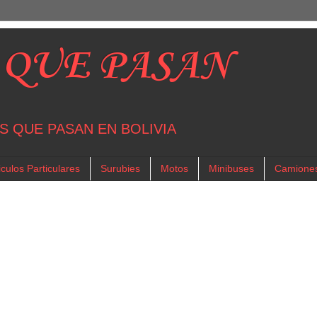
 QUE PASAN
S QUE PASAN EN BOLIVIA
culos Particulares
Surubies
Motos
Minibuses
Camione