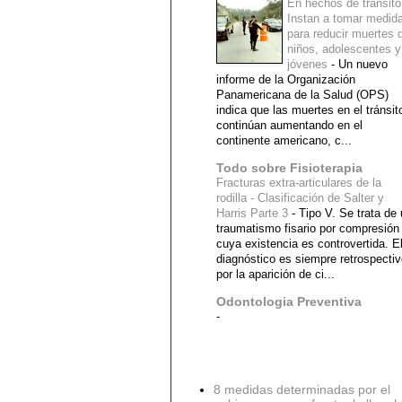
En hechos de tránsito
Instan a tomar medid
para reducir muertes 
niños, adolescentes y
jóvenes
-
Un nuevo
informe de la Organización
Panamericana de la Salud (OPS)
indica que las muertes en el tránsit
continúan aumentando en el
continente americano, c...
Todo sobre Fisioterapia
Fracturas extra-articulares de la
rodilla - Clasificación de Salter y
Harris Parte 3
-
Tipo V. Se trata de
traumatismo fisario por compresión
cuya existencia es controvertida. E
diagnóstico es siempre retrospecti
por la aparición de ci...
Odontologia Preventiva
-
Diagnostico Medico
8 medidas determinadas por el