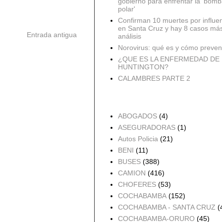
gobierno para enfrentar la 'bomb
polar'
Confirman 10 muertes por influe
en Santa Cruz y hay 8 casos má
Entrada antigua
análisis
Norovirus: qué es y cómo preveni
¿QUE ES LA ENFERMEDAD DE
HUNTINGTON?
CALAMBRES PARTE 2
Accidentes por Orden
ABOGADOS
(4)
ASEGURADORAS
(1)
Autos Policia
(21)
BENI
(11)
BUSES
(388)
CAMION
(416)
CHOFERES
(53)
COCHABAMBA
(152)
COCHABAMBA - SANTA CRUZ
(
COCHABAMBA-ORURO
(45)