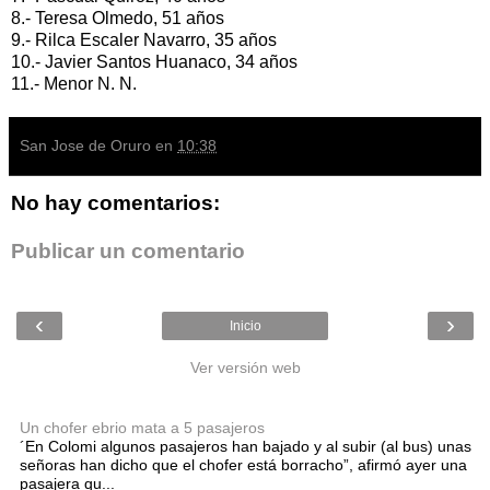
8.- Teresa Olmedo, 51 años
9.- Rilca Escaler Navarro, 35 años
10.- Javier Santos Huanaco, 34 años
11.- Menor N. N.
San Jose de Oruro
en
10:38
No hay comentarios:
Publicar un comentario
‹
›
Inicio
Ver versión web
Entradas populares
Un chofer ebrio mata a 5 pasajeros
´En Colomi algunos pasajeros han bajado y al subir (al bus) unas
señoras han dicho que el chofer está borracho”, afirmó ayer una
pasajera qu...