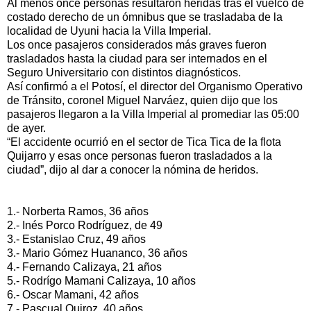
Al menos once personas resultaron heridas tras el vuelco de
costado derecho de un ómnibus que se trasladaba de la
localidad de Uyuni hacia la Villa Imperial.
Los once pasajeros considerados más graves fueron
trasladados hasta la ciudad para ser internados en el
Seguro Universitario con distintos diagnósticos.
Así confirmó a el Potosí, el director del Organismo Operativo
de Tránsito, coronel Miguel Narváez, quien dijo que los
pasajeros llegaron a la Villa Imperial al promediar las 05:00
de ayer.
“El accidente ocurrió en el sector de Tica Tica de la flota
Quijarro y esas once personas fueron trasladados a la
ciudad”, dijo al dar a conocer la nómina de heridos.
1.- Norberta Ramos, 36 años
2.- Inés Porco Rodríguez, de 49
3.- Estanislao Cruz, 49 años
3.- Mario Gómez Huananco, 36 años
4.- Fernando Calizaya, 21 años
5.- Rodrígo Mamani Calizaya, 10 años
6.- Oscar Mamani, 42 años
7.- Pascual Quiroz, 40 años