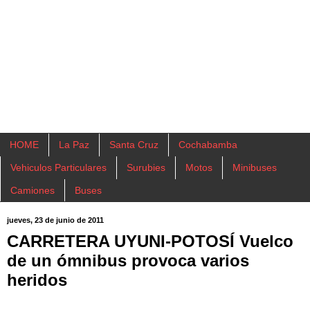
HOME
La Paz
Santa Cruz
Cochabamba
Vehiculos Particulares
Surubies
Motos
Minibuses
Camiones
Buses
jueves, 23 de junio de 2011
CARRETERA UYUNI-POTOSÍ Vuelco
de un ómnibus provoca varios
heridos