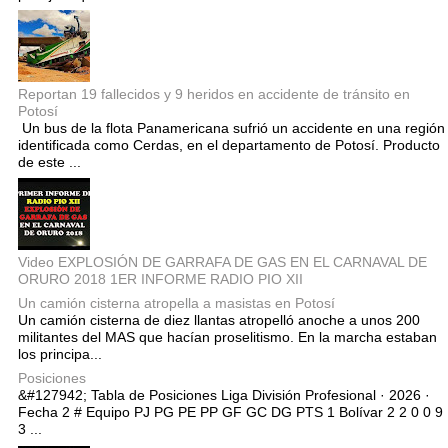
Reportan 19 fallecidos y 9 heridos en accidente de tránsito en
Potosí
Un bus de la flota Panamericana sufrió un accidente en una región
identificada como Cerdas, en el departamento de Potosí. Producto
de este ...
Video EXPLOSIÓN DE GARRAFA DE GAS EN EL CARNAVAL DE
ORURO 2018 1ER INFORME RADIO PIO XII
Un camión cisterna atropella a masistas en Potosí
Un camión cisterna de diez llantas atropelló anoche a unos 200
militantes del MAS que hacían proselitismo. En la marcha estaban
los principa...
Posiciones
&#127942; Tabla de Posiciones Liga División Profesional · 2026 ·
Fecha 2 # Equipo PJ PG PE PP GF GC DG PTS 1 Bolívar 2 2 0 0 9
3 ...