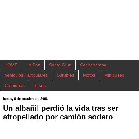
HOME
La Paz
Santa Cruz
Cochabamba
Vehiculos Particulares
Surubies
Motos
Minibuses
Camiones
Buses
lunes, 6 de octubre de 2008
Un albañil perdió la vida tras ser
atropellado por camión sodero