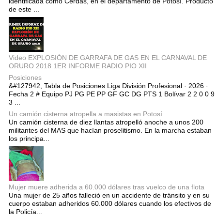
identificada como Cerdas, en el departamento de Potosí. Producto
de este ...
Video EXPLOSIÓN DE GARRAFA DE GAS EN EL CARNAVAL DE
ORURO 2018 1ER INFORME RADIO PIO XII
Posiciones
&#127942; Tabla de Posiciones Liga División Profesional · 2026 ·
Fecha 2 # Equipo PJ PG PE PP GF GC DG PTS 1 Bolívar 2 2 0 0 9
3 ...
Un camión cisterna atropella a masistas en Potosí
Un camión cisterna de diez llantas atropelló anoche a unos 200
militantes del MAS que hacían proselitismo. En la marcha estaban
los principa...
Mujer muere adherida a 60.000 dólares tras vuelco de una flota
Una mujer de 25 años falleció en un accidente de tránsito y en su
cuerpo estaban adheridos 60.000 dólares cuando los efectivos de
la Policía...