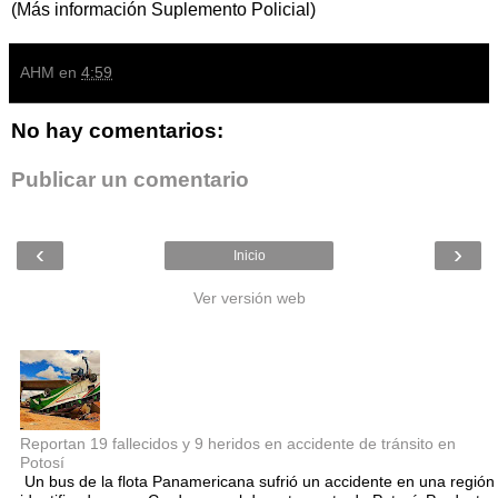
(Más información Suplemento Policial)
AHM
en
4:59
No hay comentarios:
Publicar un comentario
‹
›
Inicio
Ver versión web
Entradas populares
Reportan 19 fallecidos y 9 heridos en accidente de tránsito en
Potosí
Un bus de la flota Panamericana sufrió un accidente en una región