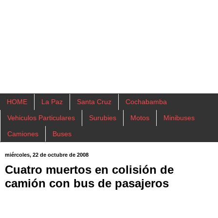
HOME
La Paz
Santa Cruz
Cochabamba
Vehiculos Particulares
Surubies
Motos
Minibuses
Camiones
Buses
miércoles, 22 de octubre de 2008
Cuatro muertos en colisión de
camión con bus de pasajeros