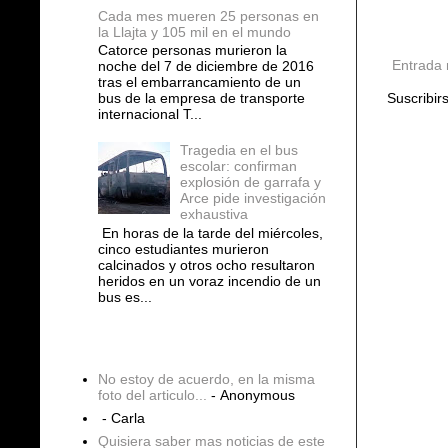
Cada mes mueren 25 personas en
la Llajta y 105 mil en el mundo
Catorce personas murieron la
Entrada 
noche del 7 de diciembre de 2016
tras el embarrancamiento de un
Suscribir
bus de la empresa de transporte
internacional T...
Tragedia en el bus
escolar: confirman
explosión de garrafa y
Arce pide investigación
exhaustiva
En horas de la tarde del miércoles,
cinco estudiantes murieron
calcinados y otros ocho resultaron
heridos en un voraz incendio de un
bus es...
COMENTARIOS
No estoy de acuerdo, en la misma
foto del articulo...
- Anonymous
- Carla
Quisiera saber mas noticias de este