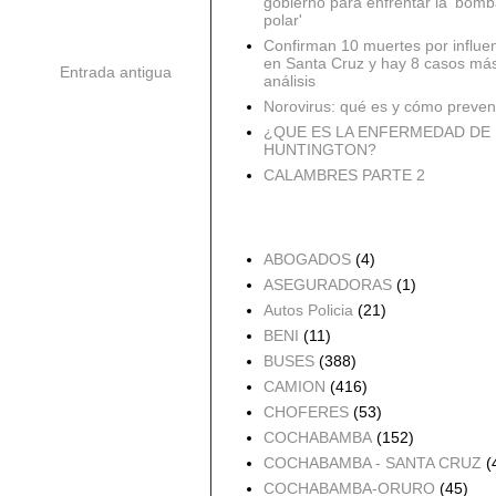
gobierno para enfrentar la 'bomb
polar'
Confirman 10 muertes por influe
en Santa Cruz y hay 8 casos má
Entrada antigua
análisis
Norovirus: qué es y cómo preveni
¿QUE ES LA ENFERMEDAD DE
HUNTINGTON?
CALAMBRES PARTE 2
Accidentes por Orden
ABOGADOS
(4)
ASEGURADORAS
(1)
Autos Policia
(21)
BENI
(11)
BUSES
(388)
CAMION
(416)
CHOFERES
(53)
COCHABAMBA
(152)
COCHABAMBA - SANTA CRUZ
(
COCHABAMBA-ORURO
(45)