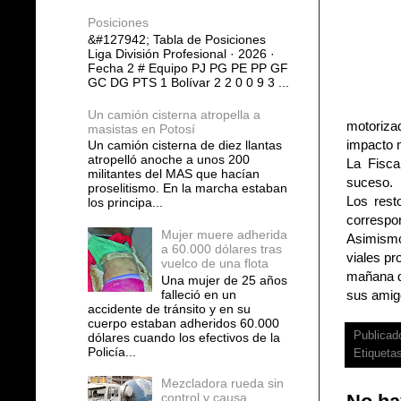
Posiciones
&#127942; Tabla de Posiciones
Liga División Profesional · 2026 ·
Fecha 2 # Equipo PJ PG PE PP GF
GC DG PTS 1 Bolívar 2 2 0 0 9 3 ...
Un camión cisterna atropella a
motoriza
masistas en Potosí
impacto 
Un camión cisterna de diez llantas
atropelló anoche a unos 200
La Fisca
militantes del MAS que hacían
suceso.
proselitismo. En la marcha estaban
Los rest
los principa...
correspon
Mujer muere adherida
Asimismo
a 60.000 dólares tras
viales pr
vuelco de una flota
mañana de
Una mujer de 25 años
falleció en un
sus amig
accidente de tránsito y en su
cuerpo estaban adheridos 60.000
Publicad
dólares cuando los efectivos de la
Policía...
Etiqueta
Mezcladora rueda sin
control y causa