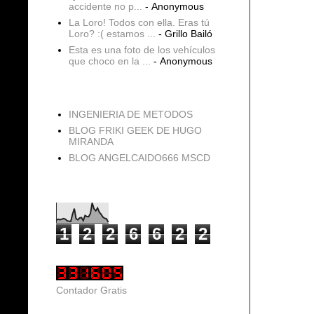
accidente no p...
- Anonymous
La Loro! Todos con ella. Eras tú
Loro? :( estamos ...
- Grillo Bailó
Esta es una foto de los vehículos
que choco en la ...
- Anonymous
blogs
INGENIERIA DE METODOS
BLOG FRIKI GEEK DE HUGO
MIRANDA
BLOG ANGELCAIDO666 MSCD
Vistas de página en total
1
2
2
6
6
2
2
Contador Gratis