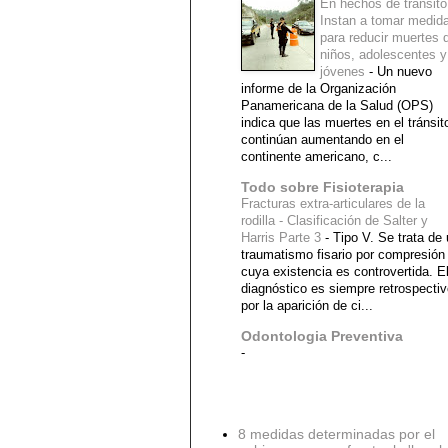
En hechos de tránsito
Instan a tomar medid
para reducir muertes 
niños, adolescentes y
jóvenes
-
Un nuevo
informe de la Organización
Panamericana de la Salud (OPS)
indica que las muertes en el tránsit
continúan aumentando en el
continente americano, c...
Todo sobre Fisioterapia
Fracturas extra-articulares de la
rodilla - Clasificación de Salter y
Harris Parte 3
-
Tipo V. Se trata de
traumatismo fisario por compresión
cuya existencia es controvertida. E
diagnóstico es siempre retrospecti
por la aparición de ci...
Odontologia Preventiva
-
Diagnostico Medico
8 medidas determinadas por el