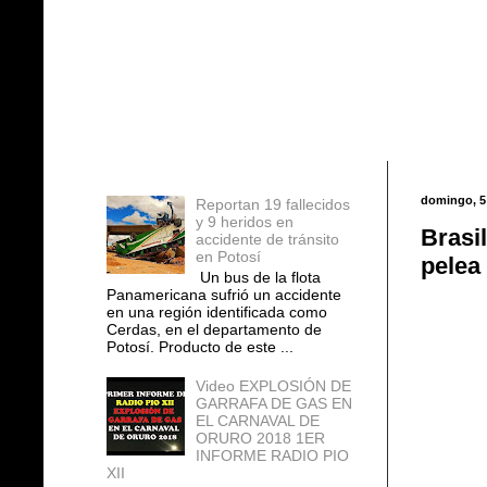
Entradas populares
domingo, 5
Reportan 19 fallecidos
y 9 heridos en
Brasi
accidente de tránsito
en Potosí
pelea
Un bus de la flota
Panamericana sufrió un accidente
en una región identificada como
Cerdas, en el departamento de
Potosí. Producto de este ...
Video EXPLOSIÓN DE
GARRAFA DE GAS EN
EL CARNAVAL DE
ORURO 2018 1ER
INFORME RADIO PIO
XII