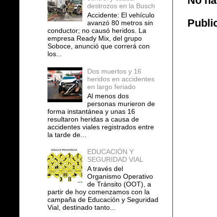
No ha
destrozos en la Busch
Accidente: El vehículo
Publi
avanzó 80 metros sin
conductor; no causó heridos. La
empresa Ready Mix, del grupo
Soboce, anunció que correrá con
los...
Dos muertos y 16
heridos en accidentes
en largo feriado
Al menos dos
personas murieron de
forma instantánea y unas 16
resultaron heridas a causa de
accidentes viales registrados entre
la tarde de...
EDUCACIÓN Y
SEGURIDAD VIAL
A través del
Organismo Operativo
de Tránsito (OOT), a
partir de hoy comenzamos con la
campaña de Educación y Seguridad
Vial, destinado tanto...