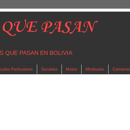
 QUE PASAN
S QUE PASAN EN BOLIVIA
culos Particulares
Surubies
Motos
Minibuses
Camione