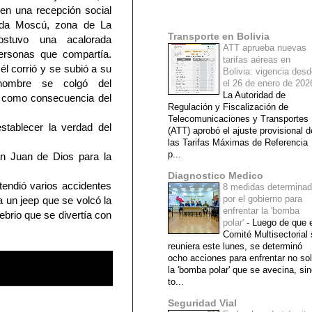
 en una recepción social
Mi lista de blogs
nida Moscú, zona de La
Transporte en Bolivia
ostuvo una acalorada
ATT aprueba nuevas
ersonas que compartía.
tarifas aéreas en
él corrió y se subió a su
Bolivia: vigencia des
hombre se colgó del
el 26 de enero de 20
La Autoridad de
y como consecuencia del
Regulación y Fiscalización de
Telecomunicaciones y Transportes
establecer la verdad del
(ATT) aprobó el ajuste provisional d
las Tarifas Máximas de Referencia
p...
an Juan de Dios para la
Diagnostico Medico
tendió varios accidentes
8 medidas determina
por el gobierno para
 un jeep que se volcó la
enfrentar la 'bomba
brio que se divertía con
polar'
-
Luego de que e
Comité Multisectorial
reuniera este lunes, se determinó
ocho acciones para enfrentar no so
la 'bomba polar' que se avecina, si
to...
Seguridad Vial