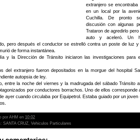
extranjero se encontraba
en un local por la ave
Cuchilla. De pronto s
discusión con algunas p
Trataron de agredirlo pero 
auto y aceleró. Un 
do, pero después el conductor se estrelló contra un poste de luz 
murió de forma instantánea.
lía y la Dirección de Tránsito iniciaron las investigaciones para 
os del extranjero fueron depositados en la morgue del hospital S
diente autopsia de ley.
, entre la noche del viernes y la madrugada del sábado Tránsito a
otagonizados por conductores borrachos. Uno de ellos corresponde a
 ayer cuando circulaba por Equipetrol. Estaba guiado por un joven e
os.
o por
AHM
en
10:02
s:
SANTA CRUZ
,
Vehiculos Particulares