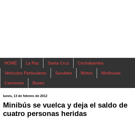
HOME
La Paz
Santa Cruz
Cochabamba
Vehiculos Particulares
Surubies
Motos
Minibuses
Camiones
Buses
lunes, 13 de febrero de 2012
Minibús se vuelca y deja el saldo de
cuatro personas heridas