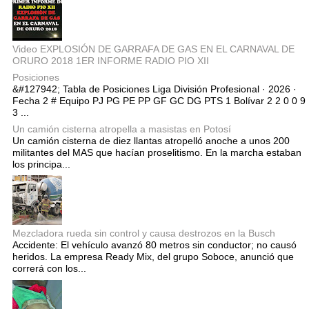
Video EXPLOSIÓN DE GARRAFA DE GAS EN EL CARNAVAL DE
ORURO 2018 1ER INFORME RADIO PIO XII
Posiciones
&#127942; Tabla de Posiciones Liga División Profesional · 2026 ·
Fecha 2 # Equipo PJ PG PE PP GF GC DG PTS 1 Bolívar 2 2 0 0 9
3 ...
Un camión cisterna atropella a masistas en Potosí
Un camión cisterna de diez llantas atropelló anoche a unos 200
militantes del MAS que hacían proselitismo. En la marcha estaban
los principa...
Mezcladora rueda sin control y causa destrozos en la Busch
Accidente: El vehículo avanzó 80 metros sin conductor; no causó
heridos. La empresa Ready Mix, del grupo Soboce, anunció que
correrá con los...