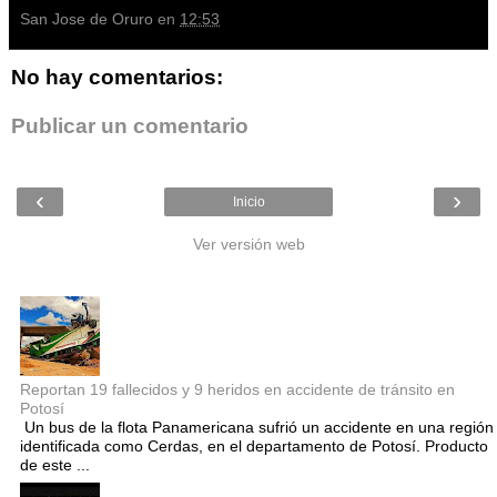
San Jose de Oruro
en
12:53
No hay comentarios:
Publicar un comentario
‹
›
Inicio
Ver versión web
Entradas populares
Reportan 19 fallecidos y 9 heridos en accidente de tránsito en
Potosí
Un bus de la flota Panamericana sufrió un accidente en una región
identificada como Cerdas, en el departamento de Potosí. Producto
de este ...