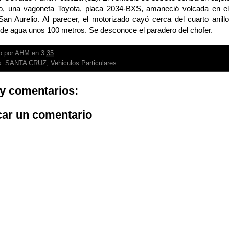
, una vagoneta Toyota, placa 2034-BXS, amaneció volcada en el
an Aurelio. Al parecer, el motorizado cayó cerca del cuarto anillo
 de agua unos 100 metros. Se desconoce el paradero del chofer.
o por
AHM
en
3:35
s:
SANTA CRUZ
,
Vehiculos Particulares
y comentarios:
car un comentario