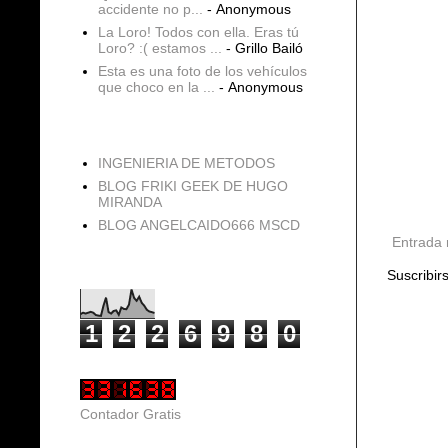
accidente no p...
- Anonymous
La Loro! Todos con ella. Eras tú
Loro? :( estamos ...
- Grillo Bailó
Esta es una foto de los vehículos
que choco en la ...
- Anonymous
blogs
INGENIERIA DE METODOS
BLOG FRIKI GEEK DE HUGO
MIRANDA
BLOG ANGELCAIDO666 MSCD
Entrada 
Vistas de página en total
Suscribir
1
2
2
6
9
8
0
Contador Gratis