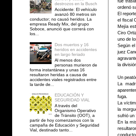
fue trasl
destrozos en la Busch
ordenó su
Accidente: El vehículo
El report
avanzó 80 metros sin
conductor; no causó heridos. La
el fiscal
empresa Ready Mix, del grupo
Mejía es
Soboce, anunció que correrá con
Ciro Orti
los...
uno de lo
Dos muertos y 16
Según el 
heridos en accidentes
juez Cand
en largo feriado
agravante
Al menos dos
la divisi
personas murieron de
forma instantánea y unas 16
resultaron heridas a causa de
Un peatón
accidentes viales registrados entre
La madr
la tarde de...
aparente
EDUCACIÓN Y
fuga.
SEGURIDAD VIAL
La víctim
A través del
la morgu
Organismo Operativo
de Tránsito (OOT), a
sufrió un
partir de hoy comenzamos con la
En la mis
campaña de Educación y Seguridad
resultar
Vial, destinado tanto...
conductor