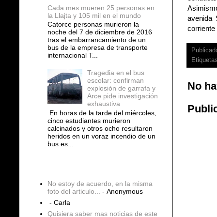
Cada mes mueren 25 personas en
Asimismo
la Llajta y 105 mil en el mundo
avenida S
Catorce personas murieron la
corriente
noche del 7 de diciembre de 2016
tras el embarrancamiento de un
bus de la empresa de transporte
Publicad
internacional T...
Etiqueta
Tragedia en el bus
escolar: confirman
No ha
explosión de garrafa y
Arce pide investigación
exhaustiva
Publi
En horas de la tarde del miércoles,
cinco estudiantes murieron
calcinados y otros ocho resultaron
heridos en un voraz incendio de un
bus es...
COMENTARIOS
No estoy de acuerdo, en la misma
foto del articulo...
- Anonymous
- Carla
Quisiera saber mas noticias de este