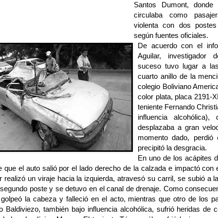
Santos Dumont, donde 
circulaba como pasaje
violenta con dos postes
según fuentes oficiales.
De acuerdo con el inf
Aguilar, investigador 
suceso tuvo lugar a las
cuarto anillo de la menc
colegio Boliviano Americ
color plata, placa 2191-
teniente Fernando Christ
influencia alcohólica)
desplazaba a gran veloc
momento dado, perdió e
precipitó la desgracia.
En uno de los acápites de
 que el auto salió por el lado derecho de la calzada e impactó con 
 realizó un viraje hacia la izquierda, atravesó su carril, se subió a l
l segundo poste y se detuvo en el canal de drenaje. Como consecuen
golpeó la cabeza y falleció en el acto, mientras que otro de los pa
o Baldiviezo, también bajo influencia alcohólica, sufrió heridas de 