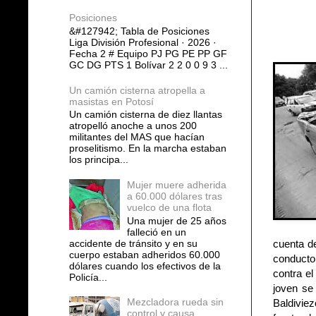
Posiciones
&#127942; Tabla de Posiciones
Liga División Profesional · 2026 ·
Fecha 2 # Equipo PJ PG PE PP GF
GC DG PTS 1 Bolívar 2 2 0 0 9 3 ...
Un camión cisterna atropella a
masistas en Potosí
Un camión cisterna de diez llantas
atropelló anoche a unos 200
militantes del MAS que hacían
proselitismo. En la marcha estaban
los principa...
Mujer muere adherida
a 60.000 dólares tras
vuelco de una flota
Una mujer de 25 años
falleció en un
accidente de tránsito y en su
cuenta de
cuerpo estaban adheridos 60.000
conductor
dólares cuando los efectivos de la
contra e
Policía...
joven se 
Mezcladora rueda sin
Baldiviez
control y causa