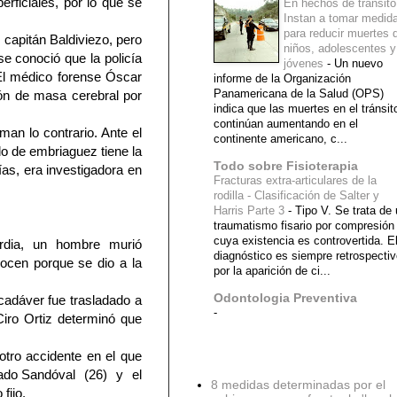
erficiales, por lo que se
En hechos de tránsito
Instan a tomar medid
para reducir muertes 
el capitán Baldiviezo, pero
niños, adolescentes y
se conoció que la policía
jóvenes
-
Un nuevo
El médico forense Óscar
informe de la Organización
Panamericana de la Salud (OPS)
ión de masa cerebral por
indica que las muertes en el tránsit
continúan aumentando en el
man lo contrario. Ante el
continente americano, c...
o de embriaguez tiene la
Todo sobre Fisioterapia
cías, era investigadora en
Fracturas extra-articulares de la
rodilla - Clasificación de Salter y
Harris Parte 3
-
Tipo V. Se trata de
traumatismo fisario por compresión
cuya existencia es controvertida. E
rdia, un hombre murió
diagnóstico es siempre retrospecti
ocen porque se dio a la
por la aparición de ci...
Odontologia Preventiva
 cadáver fue trasladado a
-
iro Ortiz determinó que
otro accidente en el que
Diagnostico Medico
ado Sandóval (26) y el
8 medidas determinadas por el
fijo.