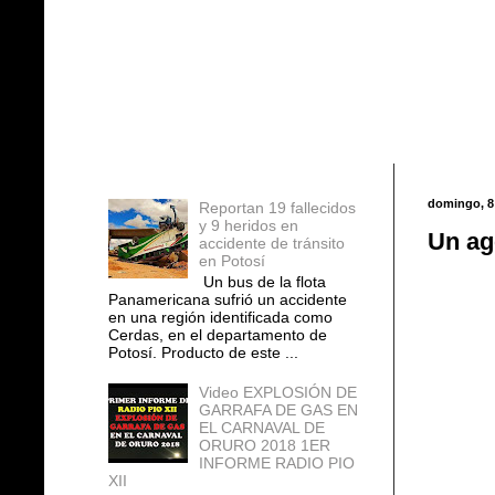
Entradas populares
domingo, 8 
Reportan 19 fallecidos
y 9 heridos en
Un ag
accidente de tránsito
en Potosí
Un bus de la flota
Panamericana sufrió un accidente
en una región identificada como
Cerdas, en el departamento de
Potosí. Producto de este ...
Video EXPLOSIÓN DE
GARRAFA DE GAS EN
EL CARNAVAL DE
ORURO 2018 1ER
INFORME RADIO PIO
XII