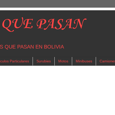
 QUE PASAN
S QUE PASAN EN BOLIVIA
culos Particulares
Surubies
Motos
Minibuses
Camione