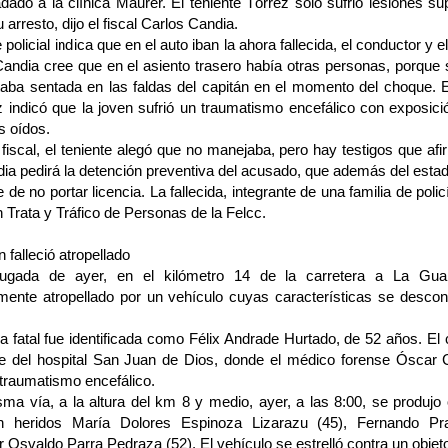
adado a la clínica Maurer. El teniente Tórrez sólo sufrió lesiones sup
 arresto, dijo el fiscal Carlos Candia.
e policial indica que en el auto iban la ahora fallecida, el conductor y 
 Candia cree que en el asiento trasero había otras personas, porque 
taba sentada en las faldas del capitán en el momento del choque. 
z indicó que la joven sufrió un traumatismo encefálico con exposic
s oídos.
fiscal, el teniente alegó que no manejaba, pero hay testigos que afir
ia pedirá la detención preventiva del acusado, que además del estad
 de no portar licencia. La fallecida, integrante de una familia de poli
ón Trata y Tráfico de Personas de la Felcc.
 falleció atropellado
ugada de ayer, en el kilómetro 14 de la carretera a La Gua
mente atropellado por un vehículo cuyas características se descon
a fatal fue identificada como Félix Andrade Hurtado, de 52 años. El
e del hospital San Juan de Dios, donde el médico forense Óscar C
 traumatismo encefálico.
ma vía, a la altura del km 8 y medio, ayer, a las 8:00, se produjo 
on heridos María Dolores Espinoza Lizarazu (45), Fernando Pr
 Osvaldo Parra Pedraza (52). El vehículo se estrelló contra un objeto 