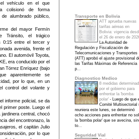
el vehículo en el que
Mi lista de blogs
ra colisionó de forma
 de alumbrado público,
Transporte en Bolivia
ATT aprueba nuevas
tarifas aéreas en
orme del mayor Fermín
Bolivia: vigencia des
de Tránsito, el trágico
el 26 de enero de 20
 0:15 entre el tercer y
La Autoridad de
Regulación y Fiscalización de
ionada avenida, frente el
Telecomunicaciones y Transportes
ano. El automóvil Toyota,
(ATT) aprobó el ajuste provisional d
XKE, era conducido por el
las Tarifas Máximas de Referencia
ian Tórrez Enríquez (bajo
p...
, que aparentemente se
Diagnostico Medico
idad, por lo que, en un
8 medidas determina
l control del volante y
por el gobierno para
enfrentar la 'bomba
polar'
-
Luego de que e
l informe policial, se da
Comité Multisectorial
el primer poste. Luego el
reuniera este lunes, se determinó
a jardinera central, chocó
ocho acciones para enfrentar no so
cia del encontronazo, la
la 'bomba polar' que se avecina, si
to...
sajeros, el capitán Julio
consideración, por lo que
Seguridad Vial