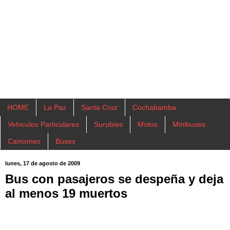
HOME
La Paz
Santa Cruz
Cochabamba
Vehiculos Particulares
Surubies
Motos
Minibuses
Camiones
Buses
lunes, 17 de agosto de 2009
Bus con pasajeros se despeña y deja
al menos 19 muertos