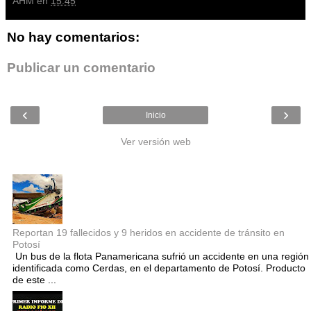
AHM
en
15:45
No hay comentarios:
Publicar un comentario
‹
›
Inicio
Ver versión web
Entradas populares
Reportan 19 fallecidos y 9 heridos en accidente de tránsito en
Potosí
Un bus de la flota Panamericana sufrió un accidente en una región
identificada como Cerdas, en el departamento de Potosí. Producto
de este ...