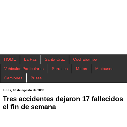
HOME
La Paz
Santa Cruz
Cochabamba
Vehiculos Particulares
Surubies
Motos
Minibuses
Camiones
Buses
lunes, 10 de agosto de 2009
Tres accidentes dejaron 17 fallecidos
el fin de semana