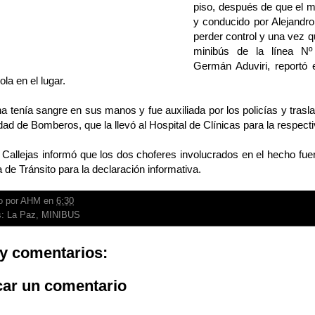
piso, después de que el m
y conducido por Alejandro 
perder control y una vez q
minibús de la línea N
Germán Aduviri, reportó 
ola en el lugar.
a tenía sangre en sus manos y fue auxiliada por los policías y tras
dad de Bomberos, que la llevó al Hospital de Clínicas para la respect
Callejas informó que los dos choferes involucrados en el hecho fue
 de Tránsito para la declaración informativa.
o por
AHM
en
6:30
s:
La Paz
,
MINIBUS
y comentarios:
car un comentario