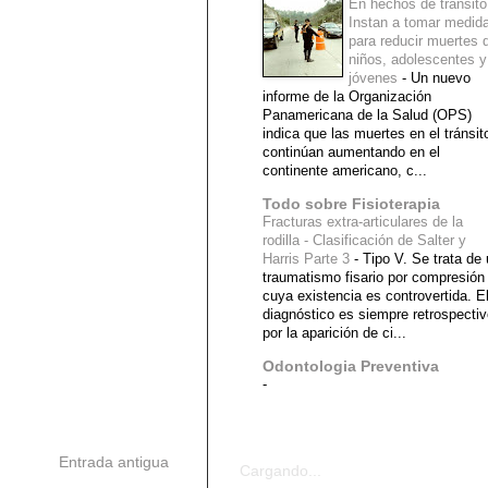
En hechos de tránsito
Instan a tomar medid
para reducir muertes 
niños, adolescentes y
jóvenes
-
Un nuevo
informe de la Organización
Panamericana de la Salud (OPS)
indica que las muertes en el tránsit
continúan aumentando en el
continente americano, c...
Todo sobre Fisioterapia
Fracturas extra-articulares de la
rodilla - Clasificación de Salter y
Harris Parte 3
-
Tipo V. Se trata de
traumatismo fisario por compresión
cuya existencia es controvertida. E
diagnóstico es siempre retrospecti
por la aparición de ci...
Odontologia Preventiva
-
Diagnostico Medico
Entrada antigua
Cargando...