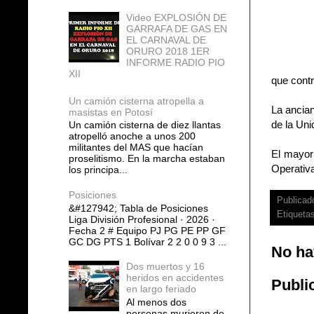
Video EXPLOSIÓN DE
GARRAFA DE GAS EN
EL CARNAVAL DE
ORURO 2018 1ER
INFORME RADIO PIO
XII
que contr
Un camión cisterna atropella a
La ancian
masistas en Potosí
de la Uni
Un camión cisterna de diez llantas
atropelló anoche a unos 200
militantes del MAS que hacían
El mayor 
proselitismo. En la marcha estaban
Operativa
los principa...
Posiciones
Publicad
&#127942; Tabla de Posiciones
Etiqueta
Liga División Profesional · 2026 ·
Fecha 2 # Equipo PJ PG PE PP GF
GC DG PTS 1 Bolívar 2 2 0 0 9 3 ...
No ha
Dos muertos y 16
heridos en accidentes
Publi
en largo feriado
Al menos dos
personas murieron de