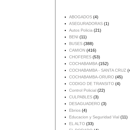
Accidentes por Orden
ABOGADOS
(4)
ASEGURADORAS
(1)
Autos Policia
(21)
BENI
(11)
BUSES
(388)
CAMION
(416)
CHOFERES
(53)
COCHABAMBA
(152)
COCHABAMBA - SANTA CRUZ
(
COCHABAMBA-ORURO
(45)
CODIGO DE TRANSITO
(4)
Control Policial
(22)
CULPABLES
(3)
DESAGUADERO
(3)
Ebrios
(4)
Educacion y Seguridad Vial
(11)
EL ALTO
(33)