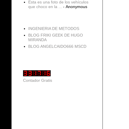
Esta es una foto de los vehículos
que choco en la ...
- Anonymous
blogs
INGENIERIA DE METODOS
BLOG FRIKI GEEK DE HUGO
MIRANDA
BLOG ANGELCAIDO666 MSCD
Vistas de página en total
Contador Gratis