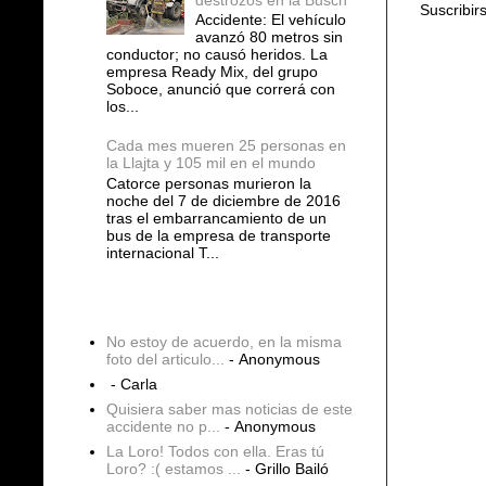
Suscribir
Accidente: El vehículo
avanzó 80 metros sin
conductor; no causó heridos. La
empresa Ready Mix, del grupo
Soboce, anunció que correrá con
los...
Cada mes mueren 25 personas en
la Llajta y 105 mil en el mundo
Catorce personas murieron la
noche del 7 de diciembre de 2016
tras el embarrancamiento de un
bus de la empresa de transporte
internacional T...
COMENTARIOS
No estoy de acuerdo, en la misma
foto del articulo...
- Anonymous
- Carla
Quisiera saber mas noticias de este
accidente no p...
- Anonymous
La Loro! Todos con ella. Eras tú
Loro? :( estamos ...
- Grillo Bailó