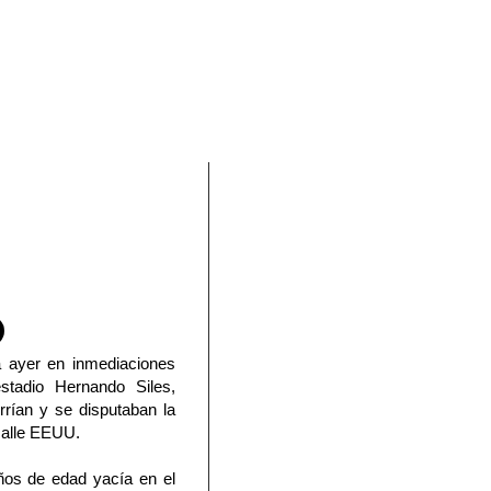
En Facebook
a ayer en inmediaciones
stadio Hernando Siles,
rían y se disputaban la
 calle EEUU.
ños de edad yacía en el