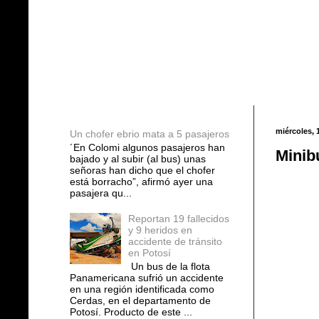
Entradas populares
miércoles, 
Un chofer ebrio mata a 5 pasajeros
´En Colomi algunos pasajeros han
Minib
bajado y al subir (al bus) unas
señoras han dicho que el chofer
está borracho”, afirmó ayer una
pasajera qu...
Reportan 19 fallecidos
y 9 heridos en
accidente de tránsito
en Potosí
Un bus de la flota
Panamericana sufrió un accidente
en una región identificada como
Cerdas, en el departamento de
Potosí. Producto de este ...