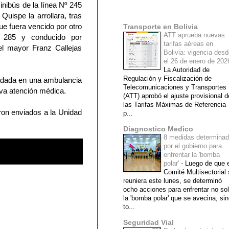
inibús de la línea Nº 245
Mi lista de blogs
Quispe la arrollara, tras
ue fuera vencido por otro
Transporte en Bolivia
ATT aprueba nuevas
º 285 y conducido por
tarifas aéreas en
el mayor Franz Callejas
Bolivia: vigencia des
el 26 de enero de 20
La Autoridad de
Regulación y Fiscalización de
ladada en una ambulancia
Telecomunicaciones y Transportes
iva atención médica.
(ATT) aprobó el ajuste provisional d
las Tarifas Máximas de Referencia
ron enviados a la Unidad
p...
Diagnostico Medico
8 medidas determina
por el gobierno para
enfrentar la 'bomba
polar'
-
Luego de que e
Comité Multisectorial
reuniera este lunes, se determinó
ocho acciones para enfrentar no so
la 'bomba polar' que se avecina, si
to...
Seguridad Vial