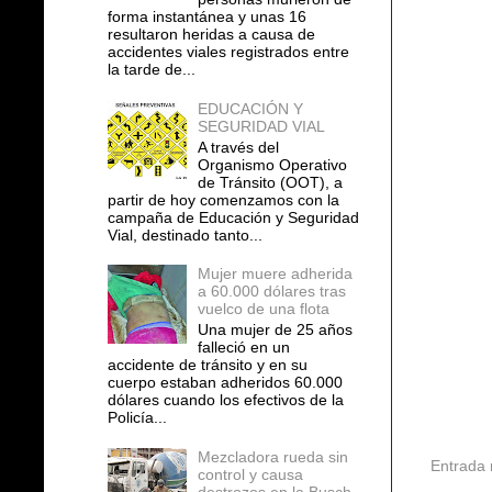
forma instantánea y unas 16
resultaron heridas a causa de
accidentes viales registrados entre
la tarde de...
EDUCACIÓN Y
SEGURIDAD VIAL
A través del
Organismo Operativo
de Tránsito (OOT), a
partir de hoy comenzamos con la
campaña de Educación y Seguridad
Vial, destinado tanto...
Mujer muere adherida
a 60.000 dólares tras
vuelco de una flota
Una mujer de 25 años
falleció en un
accidente de tránsito y en su
cuerpo estaban adheridos 60.000
dólares cuando los efectivos de la
Policía...
Mezcladora rueda sin
Entrada 
control y causa
destrozos en la Busch