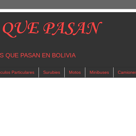
 QUE PASAN
S QUE PASAN EN BOLIVIA
culos Particulares
Surubies
Motos
Minibuses
Camione