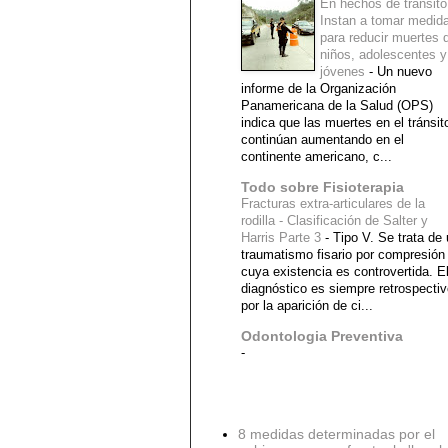
En hechos de tránsito
Instan a tomar medid
para reducir muertes 
niños, adolescentes y
jóvenes
-
Un nuevo
informe de la Organización
Panamericana de la Salud (OPS)
indica que las muertes en el tránsit
continúan aumentando en el
continente americano, c...
Todo sobre Fisioterapia
Fracturas extra-articulares de la
rodilla - Clasificación de Salter y
Harris Parte 3
-
Tipo V. Se trata de
traumatismo fisario por compresión
cuya existencia es controvertida. E
diagnóstico es siempre retrospecti
por la aparición de ci...
Odontologia Preventiva
-
Diagnostico Medico
8 medidas determinadas por el