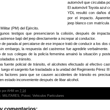
automóvil que circulaba por
El automóvil Toyota azul c
YDL resultó con daños de
por el impacto. Aparente
jeep blanco con matrícul
 Militar (PM) del Ejército.
gunos testigos que presenciaron la colisión, después de impactar
castrense bajó del jeep directamente a increpar al conductor.
 de parada al percatarse de ese impace trató de conducir a los dos 
; sin embargo, la respuesta del castrense fue agredirle verbalment
o de sus colegas de la policía femenina amainó la situación y post
asladados a tránsito.
 fuente policial de tránsito, el alcohotes efectuado al efectivo cast
luego el sargento fue trasladado a la unidad del Regimiento Pérez III 
os factores para que se causen accidentes de tránsito es precis
n estado inconveniente después de libar alcohol.
o por
AHM
en
7:14
s:
MILITARES
,
Potosi
,
Vehiculos Particulares
y comentarios: