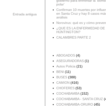
gobierno para enfrentar la 'bomb
polar'
Confirman 10 muertes por influe
en Santa Cruz y hay 8 casos má
Entrada antigua
análisis
Norovirus: qué es y cómo preveni
¿QUE ES LA ENFERMEDAD DE
HUNTINGTON?
CALAMBRES PARTE 2
Accidentes por Orden
ABOGADOS
(4)
ASEGURADORAS
(1)
Autos Policia
(21)
BENI
(11)
BUSES
(388)
CAMION
(416)
CHOFERES
(53)
COCHABAMBA
(152)
COCHABAMBA - SANTA CRUZ
(
COCHABAMBA-ORURO
(45)