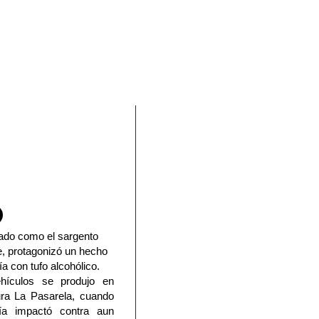
En Facebook
icado como el sargento
de, protagonizó un hecho
a con tufo alcohólico.
ehículos se produjo en
tura La Pasarela, cuando
ía impactó contra aun