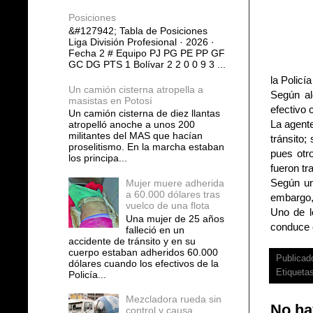
Posiciones
&#127942; Tabla de Posiciones
Liga División Profesional · 2026 ·
Fecha 2 # Equipo PJ PG PE PP GF
GC DG PTS 1 Bolívar 2 2 0 0 9 3 ...
la Policía
Un camión cisterna atropella a
Según al
masistas en Potosí
efectivo 
Un camión cisterna de diez llantas
La agente
atropelló anoche a unos 200
militantes del MAS que hacían
tránsito
proselitismo. En la marcha estaban
pues otr
los principa...
fueron tr
Según una
Mujer muere adherida
a 60.000 dólares tras
embargo, 
vuelco de una flota
Uno de l
Una mujer de 25 años
conduce e
falleció en un
accidente de tránsito y en su
cuerpo estaban adheridos 60.000
Publicad
dólares cuando los efectivos de la
Etiqueta
Policía...
Mezcladora rueda sin
No ha
control y causa