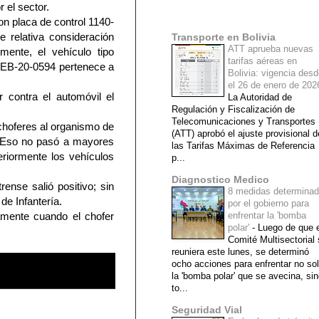
 el sector.
Mi lista de blogs
on placa de control 1140-
 relativa consideración
Transporte en Bolivia
ATT aprueba nuevas
mente, el vehículo tipo
tarifas aéreas en
a EB-20-0594 pertenece a
Bolivia: vigencia des
el 26 de enero de 20
 contra el automóvil el
La Autoridad de
Regulación y Fiscalización de
Telecomunicaciones y Transportes
choferes al organismo de
(ATT) aprobó el ajuste provisional d
e. Eso no pasó a mayores
las Tarifas Máximas de Referencia
eriormente los vehículos
p...
Diagnostico Medico
rense salió positivo; sin
8 medidas determina
de Infantería.
por el gobierno para
amente cuando el chofer
enfrentar la 'bomba
polar'
-
Luego de que e
Comité Multisectorial
reuniera este lunes, se determinó
ocho acciones para enfrentar no so
la 'bomba polar' que se avecina, si
to...
Seguridad Vial