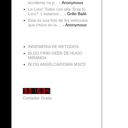
accidente no p...
- Anonymous
La Loro! Todos con ella. Eras tú
Loro? :( estamos ...
- Grillo Bailó
Esta es una foto de los vehículos
que choco en la ...
- Anonymous
blogs
INGENIERIA DE METODOS
BLOG FRIKI GEEK DE HUGO
MIRANDA
BLOG ANGELCAIDO666 MSCD
Vistas de página en total
Contador Gratis