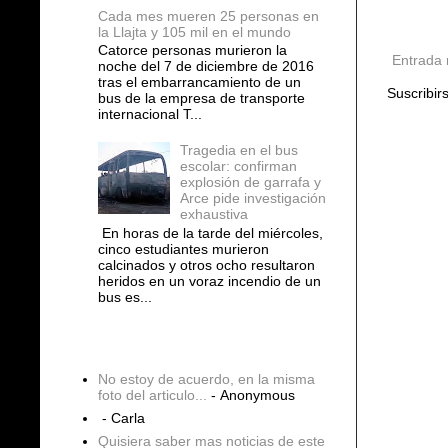
Cada mes mueren 25 personas en
la Llajta y 105 mil en el mundo
Catorce personas murieron la
Entrada 
noche del 7 de diciembre de 2016
tras el embarrancamiento de un
Suscribir
bus de la empresa de transporte
internacional T...
Tragedia en el bus
escolar: confirman
explosión de garrafa y
Arce pide investigación
exhaustiva
En horas de la tarde del miércoles,
cinco estudiantes murieron
calcinados y otros ocho resultaron
heridos en un voraz incendio de un
bus es...
COMENTARIOS
No estoy de acuerdo, en la misma
foto del articulo...
- Anonymous
- Carla
Quisiera saber mas noticias de este