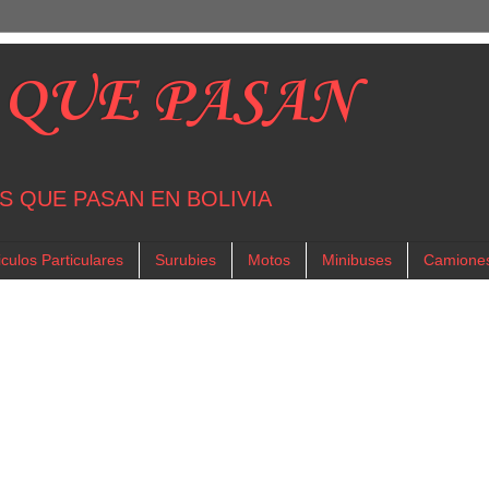
 QUE PASAN
S QUE PASAN EN BOLIVIA
culos Particulares
Surubies
Motos
Minibuses
Camione