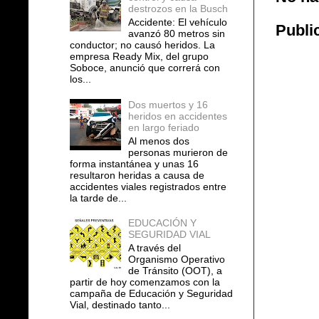
destrozos en la Busch
Accidente: El vehículo
Publi
avanzó 80 metros sin
conductor; no causó heridos. La
empresa Ready Mix, del grupo
Soboce, anunció que correrá con
los...
Dos muertos y 16
heridos en accidentes
en largo feriado
Al menos dos
personas murieron de
forma instantánea y unas 16
resultaron heridas a causa de
accidentes viales registrados entre
la tarde de...
EDUCACIÓN Y
SEGURIDAD VIAL
A través del
Organismo Operativo
de Tránsito (OOT), a
partir de hoy comenzamos con la
campaña de Educación y Seguridad
Vial, destinado tanto...