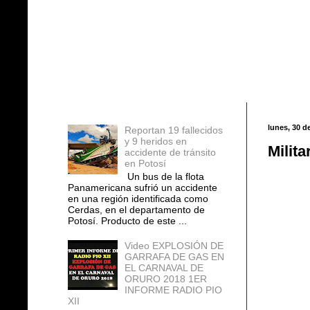
Entradas populares
lunes, 30 d
Reportan 19 fallecidos
y 9 heridos en
Milit
accidente de tránsito
en Potosí
Un bus de la flota
Panamericana sufrió un accidente
en una región identificada como
Cerdas, en el departamento de
Potosí. Producto de este ...
Video EXPLOSIÓN DE
GARRAFA DE GAS EN
EL CARNAVAL DE
ORURO 2018 1ER
INFORME RADIO PIO
XII